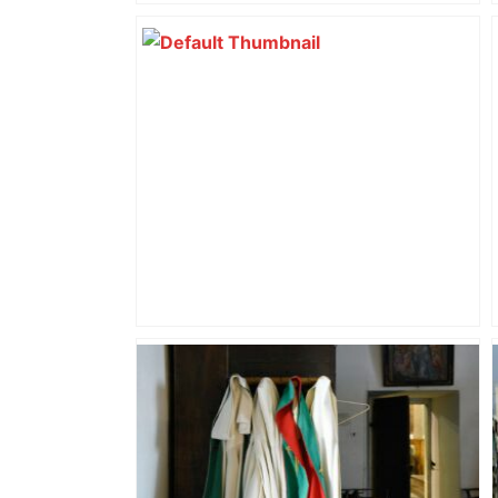
d’adolescentes
Mort mystérieuse près de Toulouse :
une émission de M6 revient sur l'affaire
Christian Abraham, retrouvé la gorge
tranchée et recouvert de feuilles il y a
deux ans – ladepeche.fr