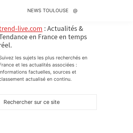
NEWS TOULOUSE
@
Primary
trend-live.com
: Actualités &
Tendance en France en temps
Sidebar
réel.
Suivez les sujets les plus recherchés en
France et les actualités associées :
informations factuelles, sources et
classement actualisé en continu.
Rechercher
sur
ce
site