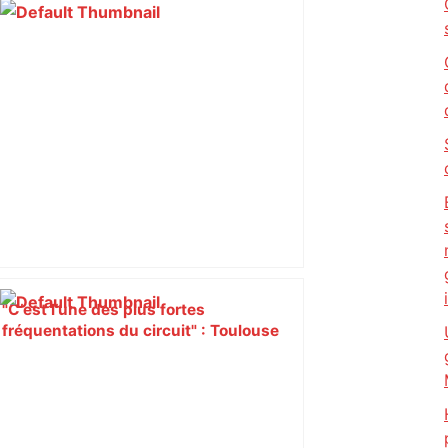
"C’est l’une des plus fortes
fréquentations du circuit" : Toulouse
est-elle la capitale du poker amateur –
ladepeche.fr