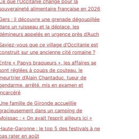
Ce que l’Occitanie change pour la
souveraineté alimentaire française en 2026
Gers : il découvre une grenade dégoupillée
dans un ruisseau et la déplace, les
démineurs appelés en urgence près d’Auch
Saviez-vous que ce village d’Occitanie est
construit sur une ancienne cité romaine ?
Entre « Papys braqueurs », les affaires se
sont réglées à coups de couteau, le
meurtrier d’Alain Chantaduc, tueur de
gendarme, arrêté, mis en examen et
incarcéré
Une famille de Gironde accueillie
gracieusement dans un camping de
Moissac : « On avait l’esprit ailleurs ici »
Haute-Garonne : le top 5 des festivals à ne
pas rater en août