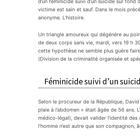
citoyennes
d’un féminicide suivi d’un suicide sur fond
victime est sain et sauf. Dans le mois précé
anonyme. L’histoire.
Un triangle amoureux qui dégénère au poin
de deux corps sans vie, mardi, vers 19 h 30
cette hypothèse ne semble plus guère faire
(Division de la criminalité organisée et spéc
Féminicide suivi d’un suici
Selon le procureur de la République, David
plaie à l’abdomen » était âgée de 56 ans. L’
médico-légal), devait valider l’identité des
l’homme n’est autre que son compagnon, â