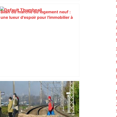
Bilan du marché du logement neuf :
une lueur d'espoir pour l'immobilier à
Toulouse ? – Actu.fr
Près de Toulouse : dans cette zone
économique, un axe majeur va être
fermé en fin de soirée, voici les
déviations – Actu.fr