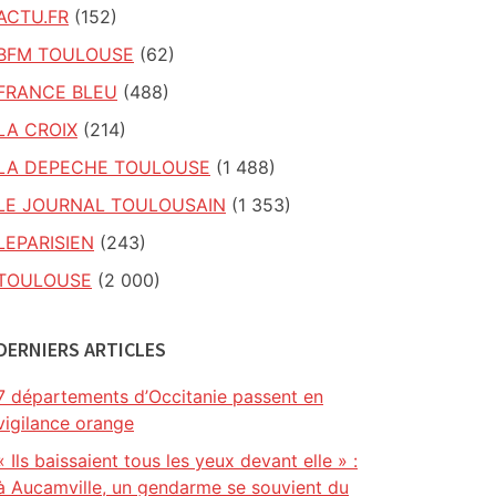
ACTU.FR
(152)
BFM TOULOUSE
(62)
FRANCE BLEU
(488)
LA CROIX
(214)
LA DEPECHE TOULOUSE
(1 488)
LE JOURNAL TOULOUSAIN
(1 353)
LEPARISIEN
(243)
TOULOUSE
(2 000)
DERNIERS ARTICLES
7 départements d’Occitanie passent en
vigilance orange
« Ils baissaient tous les yeux devant elle » :
à Aucamville, un gendarme se souvient du