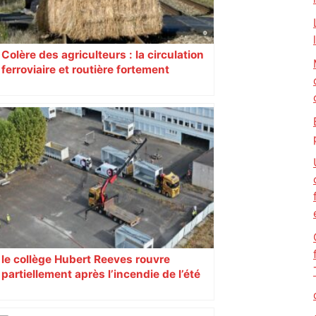
Colère des agriculteurs : la circulation
ferroviaire et routière fortement
perturbée en Haute-Garonne, l’A61
bloquée
le collège Hubert Reeves rouvre
partiellement après l’incendie de l’été