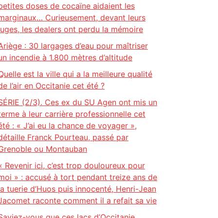
petites doses de cocaïne aidaient les
marginaux… Curieusement, devant leurs
juges, les dealers ont perdu la mémoire
Ariège : 30 largages d’eau pour maîtriser
un incendie à 1.800 mètres d’altitude
Quelle est la ville qui a la meilleure qualité
de l’air en Occitanie cet été ?
SÉRIE (2/3). Ces ex du SU Agen ont mis un
terme à leur carrière professionnelle cet
été : « J’ai eu la chance de voyager »,
détaille Franck Pourteau, passé par
Grenoble ou Montauban
« Revenir ici, c’est trop douloureux pour
moi » : accusé à tort pendant treize ans de
la tuerie d’Huos puis innocenté, Henri-Jean
Jacomet raconte comment il a refait sa vie
Saviez-vous que ces lacs d’Occitanie