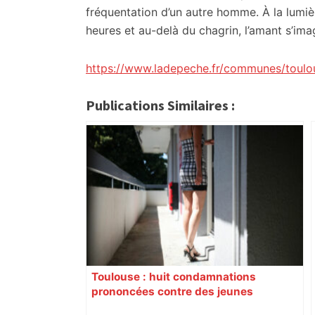
fréquentation d’un autre homme. À la lumi
heures et au-delà du chagrin, l’amant s’ima
https://www.ladepeche.fr/communes/toulo
Publications Similaires :
Toulouse : huit condamnations
prononcées contre des jeunes
impliqués dans la prostitution