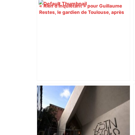
« Rien d'inquiétant » pour Guillaume
Restes, le gardien de Toulouse, après
sa sortie à Metz – L'Équipe
Alliance PS/LFI à Toulouse : Marc
Sztulman claque la porte – RMC