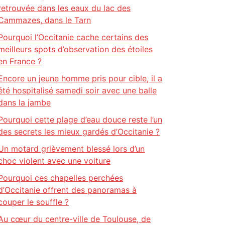
retrouvée dans les eaux du lac des
Cammazes, dans le Tarn
Pourquoi l’Occitanie cache certains des
meilleurs spots d’observation des étoiles
en France ?
Encore un jeune homme pris pour cible, il a
été hospitalisé samedi soir avec une balle
dans la jambe
Pourquoi cette plage d’eau douce reste l’un
des secrets les mieux gardés d’Occitanie ?
Un motard grièvement blessé lors d’un
choc violent avec une voiture
Pourquoi ces chapelles perchées
d’Occitanie offrent des panoramas à
couper le souffle ?
Au cœur du centre-ville de Toulouse, de