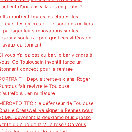
cachent d’anciens villages engloutis ?
« Ils montrent toutes les étapes, les
erreurs, les galères »… Ils sont des milliers
à partager leurs rénovations sur les
réseaux sociaux : pourquoi ces vidéos de
travaux cartonnent
Si vous n’allez pas au bar, le bar viendra à
vous! Ce Toulousain inventif lance un
étonnant concept pour la rentrée
PORTRAIT – Depuis trente-six ans, Roger
Puntous fait revivre le Toulouse
d’autrefois… en miniature
MERCATO. TFC : le défenseur de Toulouse
Charlie Cresswell va signer à Rennes pour
25M€, devenant la deuxième plus grosse
vente du club de la Ville rose ! On vous
révèle les dessous du transfert