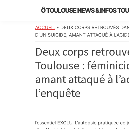
Skip
Skip
Skip
Skip
Ô TOULOUSE NEWS & INFOS TO
to
to
to
to
essentiel
primary
main
primary
footer
de
navigation
content
sidebar
ACCUEIL
»
DEUX CORPS RETROUVÉS DANS
l’actualité
D’UN SUICIDE, AMANT ATTAQUÉ À L’ACID
toulousaine
Deux corps retrouv
:
info
Toulouse : féminicid
locale,
société,
amant attaqué à l’ac
culture,
politique,
l’enquête
météo,
faits
divers
et
initiatives
l’essentiel
EXCLU. L’autopsie pratiquée ce j