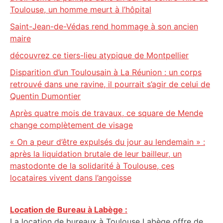
Toulouse, un homme meurt à l’hôpital
Saint-Jean-de-Védas rend hommage à son ancien
maire
découvrez ce tiers-lieu atypique de Montpellier
Disparition d’un Toulousain à La Réunion : un corps
retrouvé dans une ravine, il pourrait s’agir de celui de
Quentin Dumontier
Après quatre mois de travaux, ce square de Mende
change complètement de visage
« On a peur d’être expulsés du jour au lendemain » :
après la liquidation brutale de leur bailleur, un
mastodonte de la solidarité à Toulouse, ces
locataires vivent dans l’angoisse
Location de Bureau à Labège :
La location de bureaux à Toulouse Labège offre de