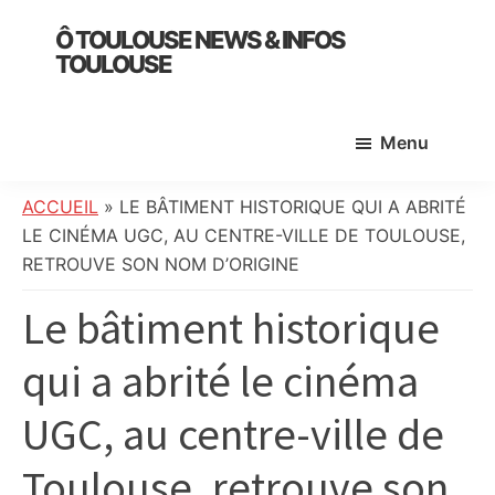
Skip
Skip
Skip
Ô TOULOUSE NEWS & INFOS
to
to
to
TOULOUSE
main
primary
footer
essentiel
content
sidebar
de
Menu
l’actualité
toulousaine
:
ACCUEIL
»
LE BÂTIMENT HISTORIQUE QUI A ABRITÉ
info
LE CINÉMA UGC, AU CENTRE-VILLE DE TOULOUSE,
locale,
RETROUVE SON NOM D’ORIGINE
société,
Le bâtiment historique
culture,
politique,
qui a abrité le cinéma
météo,
faits
UGC, au centre-ville de
divers
et
Toulouse, retrouve son
initiatives