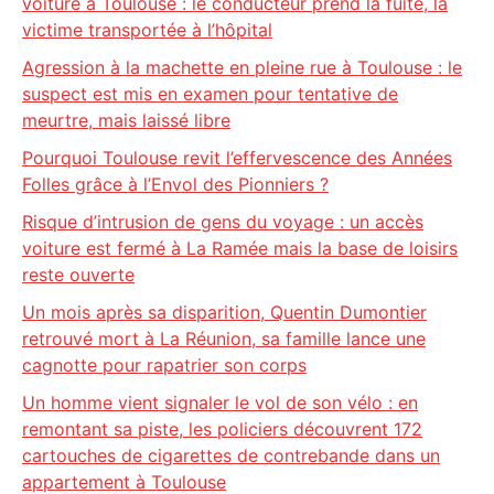
voiture à Toulouse : le conducteur prend la fuite, la
victime transportée à l’hôpital
Agression à la machette en pleine rue à Toulouse : le
suspect est mis en examen pour tentative de
meurtre, mais laissé libre
Pourquoi Toulouse revit l’effervescence des Années
Folles grâce à l’Envol des Pionniers ?
Risque d’intrusion de gens du voyage : un accès
voiture est fermé à La Ramée mais la base de loisirs
reste ouverte
Un mois après sa disparition, Quentin Dumontier
retrouvé mort à La Réunion, sa famille lance une
cagnotte pour rapatrier son corps
Un homme vient signaler le vol de son vélo : en
remontant sa piste, les policiers découvrent 172
cartouches de cigarettes de contrebande dans un
appartement à Toulouse