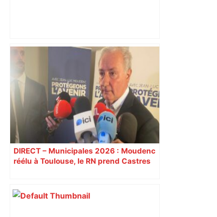
Canicule à Toulouse : pourquoi le
Muséum a dû fermer en urgence ? –
ici.fr
DIRECT – Municipales 2026 : Moudenc
réélu à Toulouse, le RN prend Castres
et Carcassonne