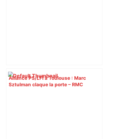
Alliance PS/LFI à Toulouse : Marc
Sztulman claque la porte – RMC