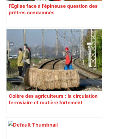
l’Église face à l’épineuse question des
prêtres condamnés
Colère des agriculteurs : la circulation
ferroviaire et routière fortement
perturbée en Haute-Garonne, l’A61
bloquée