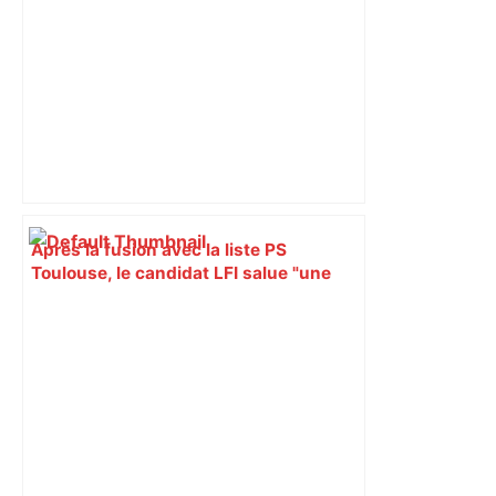
deux ans – ladepeche.fr
Après la fusion avec la liste PS
Toulouse, le candidat LFI salue "une
dynamique qui nous oblige à la
responsabilité" – Franceinfo