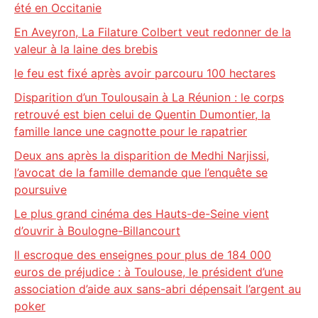
été en Occitanie
En Aveyron, La Filature Colbert veut redonner de la
valeur à la laine des brebis
le feu est fixé après avoir parcouru 100 hectares
Disparition d’un Toulousain à La Réunion : le corps
retrouvé est bien celui de Quentin Dumontier, la
famille lance une cagnotte pour le rapatrier
Deux ans après la disparition de Medhi Narjissi,
l’avocat de la famille demande que l’enquête se
poursuive
Le plus grand cinéma des Hauts-de-Seine vient
d’ouvrir à Boulogne-Billancourt
Il escroque des enseignes pour plus de 184 000
euros de préjudice : à Toulouse, le président d’une
association d’aide aux sans-abri dépensait l’argent au
poker