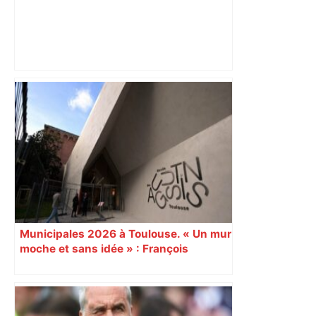
Après la fusion avec la liste PS
Toulouse, le candidat LFI salue "une
dynamique qui nous oblige à la
responsabilité" – Franceinfo
Municipales 2026 à Toulouse. « Un mur
moche et sans idée » : François
Piquemal (LFI), un détracteur de plus
du nouvel accueil du musée des
Augustins