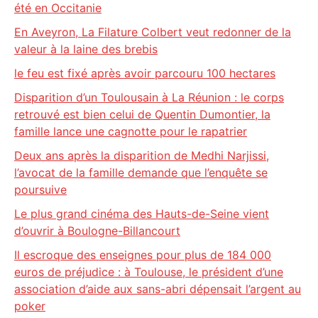
été en Occitanie
En Aveyron, La Filature Colbert veut redonner de la
valeur à la laine des brebis
le feu est fixé après avoir parcouru 100 hectares
Disparition d’un Toulousain à La Réunion : le corps
retrouvé est bien celui de Quentin Dumontier, la
famille lance une cagnotte pour le rapatrier
Deux ans après la disparition de Medhi Narjissi,
l’avocat de la famille demande que l’enquête se
poursuive
Le plus grand cinéma des Hauts-de-Seine vient
d’ouvrir à Boulogne-Billancourt
Il escroque des enseignes pour plus de 184 000
euros de préjudice : à Toulouse, le président d’une
association d’aide aux sans-abri dépensait l’argent au
poker