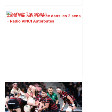
A680 Toulouse fermée dans les 2 sens
– Radio VINCI Autoroutes
Capilla en bleu ciel pour combien de
temps encore ? Toulouse et l'UBB aux
aguets – Rugbynistere