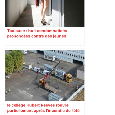
deux ans – ladepeche.fr
Toulouse : huit condamnations
prononcées contre des jeunes
impliqués dans la prostitution
d’adolescentes
le collège Hubert Reeves rouvre
partiellement après l’incendie de l’été