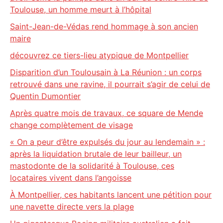
Toulouse, un homme meurt à l’hôpital
Saint-Jean-de-Védas rend hommage à son ancien
maire
découvrez ce tiers-lieu atypique de Montpellier
Disparition d’un Toulousain à La Réunion : un corps
retrouvé dans une ravine, il pourrait s’agir de celui de
Quentin Dumontier
Après quatre mois de travaux, ce square de Mende
change complètement de visage
« On a peur d’être expulsés du jour au lendemain » :
après la liquidation brutale de leur bailleur, un
mastodonte de la solidarité à Toulouse, ces
locataires vivent dans l’angoisse
À Montpellier, ces habitants lancent une pétition pour
une navette directe vers la plage