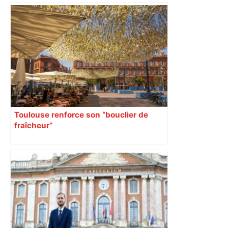
"C'est la reprise des bouchons et c'est
horrible", plus de 17 km de
ralentissements autour de Toulouse ce
jeudi matin, on vous donne les
secteurs à éviter – ladepeche.fr
Toulouse renforce son “bouclier de
fraîcheur”