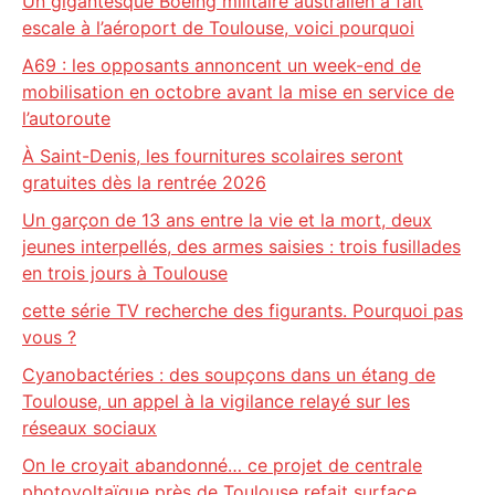
Un gigantesque Boeing militaire australien a fait
escale à l’aéroport de Toulouse, voici pourquoi
A69 : les opposants annoncent un week-end de
mobilisation en octobre avant la mise en service de
l’autoroute
À Saint-Denis, les fournitures scolaires seront
gratuites dès la rentrée 2026
Un garçon de 13 ans entre la vie et la mort, deux
jeunes interpellés, des armes saisies : trois fusillades
en trois jours à Toulouse
cette série TV recherche des figurants. Pourquoi pas
vous ?
Cyanobactéries : des soupçons dans un étang de
Toulouse, un appel à la vigilance relayé sur les
réseaux sociaux
On le croyait abandonné… ce projet de centrale
photovoltaïque près de Toulouse refait surface