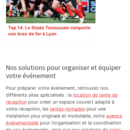
Top 14. Le Stade Toulousain remporte
son bras de fer à Lyon
Primary
Sidebar
Nos solutions pour organiser et équiper
votre événement
Pour préparer votre événement, retrouvez nos
différents sites spécialisés : la
location de tente de
réception
pour créer un espace couvert adapté à
votre réception, les
tentes nomades
pour une
installation plus originale et modulable, notre
agence
événementielle
pour l’organisation et la coordination
de vos événements, ainsi que nos solutions de
tente