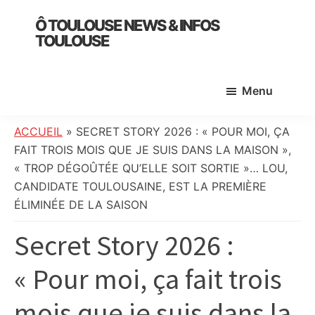
Skip
Skip
Skip
Ô TOULOUSE NEWS & INFOS
to
to
to
TOULOUSE
main
primary
footer
essentiel
content
sidebar
de
Menu
l’actualité
toulousaine
:
ACCUEIL
»
SECRET STORY 2026 : « POUR MOI, ÇA
info
FAIT TROIS MOIS QUE JE SUIS DANS LA MAISON »,
locale,
« TROP DÉGOÛTÉE QU’ELLE SOIT SORTIE »… LOU,
société,
CANDIDATE TOULOUSAINE, EST LA PREMIÈRE
culture,
ÉLIMINÉE DE LA SAISON
politique,
Secret Story 2026 :
météo,
faits
« Pour moi, ça fait trois
divers
et
mois que je suis dans la
initiatives