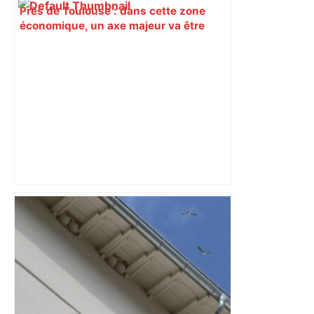
Près de Toulouse : dans cette zone
économique, un axe majeur va être
fermé en fin de soirée, voici les
déviations – Actu.fr
Mort mystérieuse près de Toulouse :
une émission de M6 revient sur l'affaire
Christian Abraham, retrouvé la gorge
tranchée et recouvert de feuilles il y a
deux ans – ladepeche.fr