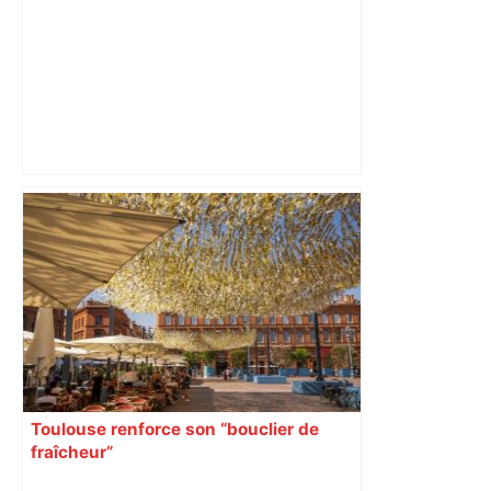
DIRECT. Finale de Top 14 Toulouse-
Montpellier: après l'interruption, Leo
Coly marque un essai et relance cette
finale ! – RMC Sport
Toulouse renforce son “bouclier de
fraîcheur”