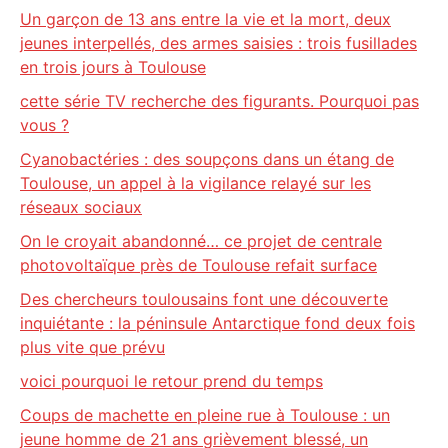
Un garçon de 13 ans entre la vie et la mort, deux
jeunes interpellés, des armes saisies : trois fusillades
en trois jours à Toulouse
cette série TV recherche des figurants. Pourquoi pas
vous ?
Cyanobactéries : des soupçons dans un étang de
Toulouse, un appel à la vigilance relayé sur les
réseaux sociaux
On le croyait abandonné… ce projet de centrale
photovoltaïque près de Toulouse refait surface
Des chercheurs toulousains font une découverte
inquiétante : la péninsule Antarctique fond deux fois
plus vite que prévu
voici pourquoi le retour prend du temps
Coups de machette en pleine rue à Toulouse : un
jeune homme de 21 ans grièvement blessé, un