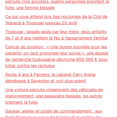
percute cinq scooters, quatre personnes prennent la
fuite, une femme blessée
Ce qui vous attend lors des nocturnes de la Cité de
l’espace à Toulouse jusqu’au 20 août
Toulouse : laissés seuls par leur mère, deux enfants
de 7 et 9 ans mettent le feu à l’appartement familial
Cancer du poumon : « Une bonne nouvelle pour les
patients, on veut prolonger leur survie », une équipe
de recherche toulousaine décroche 600 000 € pour
lutter contre les rechutes
Après 4 ans à Pamiers, le cabaret Døry Arena
déménage à Saverdun et voit plus grand
Une voiture percute violemment des véhicules en
stationnement, une passagère blessée, les autres
prennent la fuite
Garage, atelier et poste de commandement : aux