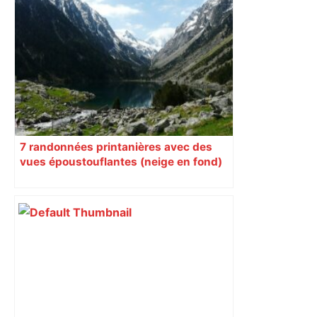
De l’Aveyron à New York, comment la
galerie Pol Lemétais est devenue une
référence de l’art brut à Toulouse –
ladepeche.fr
7 randonnées printanières avec des
vues époustouflantes (neige en fond)