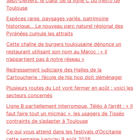
Sept-Deniers, le cœur de la ligne C du métro de
Toulouse
Espèces rares, paysages variés, patrimoine
historique… Le nouveau parc naturel régional des
Pyrénées cumule les attraits
Cette chaîne de burgers toulousaine dénonce un
restaurant utilisant son nom au Maroc : « Il
n’appartient pas à notre réseau »
Redressement judiciaire des Halles de la
Cartoucherie : l’école de hip hop doit déménager
Plusieurs routes du Lot vont fermer en août : voici les
secteurs concernés
Ligne B partiellement interrompue, Téléo à l’arrêt : « Il
faut faire tout un micmac », les usagers de Tisséo
contraints de s’adapter à Toulouse
Ce qui vous attend dans les festivals d’Occitanie
cette semaine jusqu’au 9 août 2026