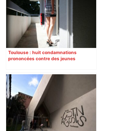
une lueur d'espoir pour l'immobilier à
Toulouse ? – Actu.fr
Toulouse : huit condamnations
prononcées contre des jeunes
impliqués dans la prostitution
d’adolescentes