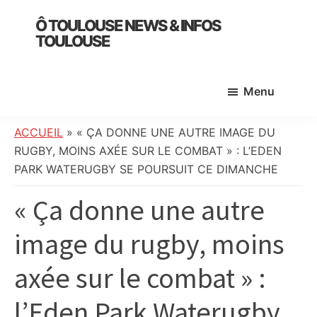
Skip
Skip
Skip
Ô TOULOUSE NEWS & INFOS
to
to
to
TOULOUSE
main
primary
footer
essentiel
content
sidebar
de
Menu
l’actualité
toulousaine
:
ACCUEIL
»
« ÇA DONNE UNE AUTRE IMAGE DU
info
RUGBY, MOINS AXÉE SUR LE COMBAT » : L’EDEN
locale,
PARK WATERUGBY SE POURSUIT CE DIMANCHE
société,
« Ça donne une autre
culture,
politique,
image du rugby, moins
météo,
faits
axée sur le combat » :
divers
et
l’Eden Park Waterugby
initiatives