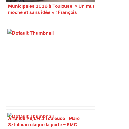
Municipales 2026 à Toulouse. « Un mur
moche et sans idée » : François
Piquemal (LFI), un détracteur de plus
du nouvel accueil du musée des
Augustins
Alliance PS/LFI à Toulouse : Marc
Sztulman claque la porte – RMC