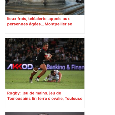
lieux frais, téléalerte, appels aux
personnes âgées… Montpellier se
prépare à une semaine étouffante
Rugby : jeu de mains, jeu de
Toulousains En terre d’ovalie, Toulouse
est capitale avec son club, le Stade
toulousain, accumulant les titres, mais
revendiquant surtout son art du jeu en