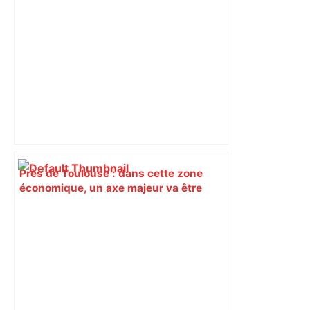
Près de Toulouse : dans cette zone
économique, un axe majeur va être
fermé en fin de soirée, voici les
déviations – Actu.fr