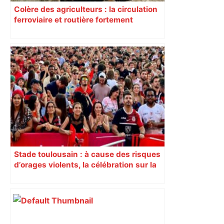
Colère des agriculteurs : la circulation
ferroviaire et routière fortement
perturbée en Haute-Garonne, l’A61
bloquée
Stade toulousain : à cause des risques
d’orages violents, la célébration sur la
place du Capitole est annulée ce
dimanche soir