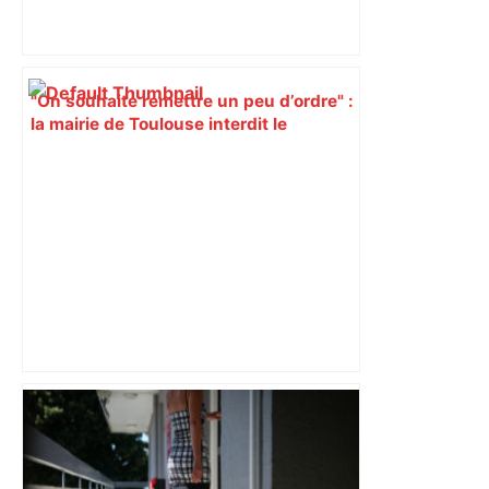
"On souhaite remettre un peu d’ordre" :
la mairie de Toulouse interdit le
commerce ambulant de 6 heures à
minuit dans ce grand quartier populaire
et prévoit des sanctions pour libérer
l’espace public – ladepeche.fr
Les arbitres de la finale 2024 et 2025
seront au sifflet des demi-finales –
Rugbyrama