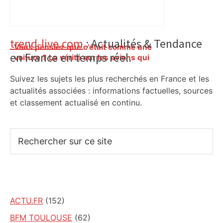
Primary
trend-live.com
: Actualités & Tendance
Vous pensiez que c’était comme une
en France en temps réel.
Sidebar
voiture ? La vérité sur les avions qui
reculent – ici.fr
Suivez les sujets les plus recherchés en France et les
actualités associées : informations factuelles, sources
et classement actualisé en continu.
Rechercher
sur
ce
site
ACTU.FR
(152)
BFM TOULOUSE
(62)