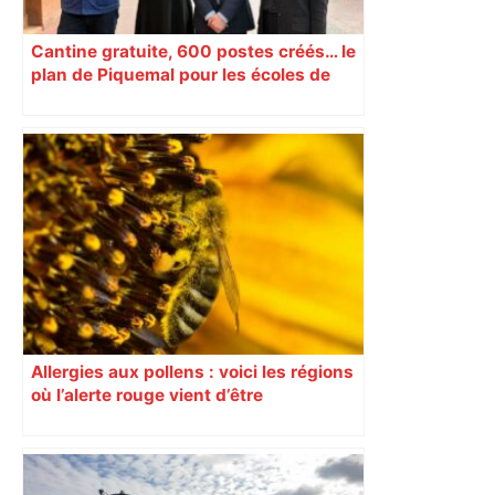
Cantine gratuite, 600 postes créés… le
plan de Piquemal pour les écoles de
Toulouse
Allergies aux pollens : voici les régions
où l’alerte rouge vient d’être
déclenchée