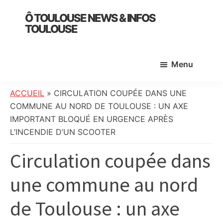
Skip
Skip
Skip
Ô TOULOUSE NEWS & INFOS
to
to
to
TOULOUSE
main
primary
footer
essentiel
content
sidebar
de
Menu
l’actualité
toulousaine
:
ACCUEIL
»
CIRCULATION COUPÉE DANS UNE
info
COMMUNE AU NORD DE TOULOUSE : UN AXE
locale,
IMPORTANT BLOQUÉ EN URGENCE APRÈS
société,
L’INCENDIE D’UN SCOOTER
culture,
Circulation coupée dans
politique,
météo,
une commune au nord
faits
divers
de Toulouse : un axe
et
initiatives