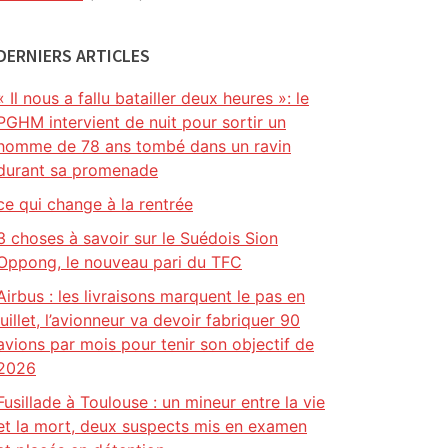
DERNIERS ARTICLES
« Il nous a fallu batailler deux heures »: le
PGHM intervient de nuit pour sortir un
homme de 78 ans tombé dans un ravin
durant sa promenade
ce qui change à la rentrée
3 choses à savoir sur le Suédois Sion
Oppong, le nouveau pari du TFC
Airbus : les livraisons marquent le pas en
juillet, l’avionneur va devoir fabriquer 90
avions par mois pour tenir son objectif de
2026
Fusillade à Toulouse : un mineur entre la vie
et la mort, deux suspects mis en examen