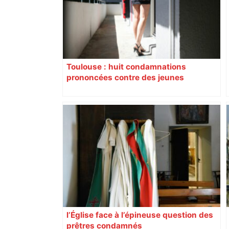
Toulouse : huit condamnations
prononcées contre des jeunes
impliqués dans la prostitution
d’adolescentes
l’Église face à l’épineuse question des
prêtres condamnés