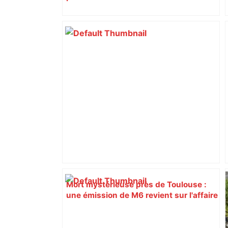
Mort mystérieuse près de Toulouse :
une émission de M6 revient sur l'affaire
Christian Abraham, retrouvé la gorge
tranchée et recouvert de feuilles il y a
deux ans – ladepeche.fr