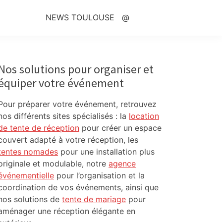
NEWS TOULOUSE
@
Primary
Sidebar
Nos solutions pour organiser et
équiper votre événement
Pour préparer votre événement, retrouvez
nos différents sites spécialisés : la
location
de tente de réception
pour créer un espace
couvert adapté à votre réception, les
tentes nomades
pour une installation plus
originale et modulable, notre
agence
événementielle
pour l’organisation et la
coordination de vos événements, ainsi que
nos solutions de
tente de mariage
pour
aménager une réception élégante en