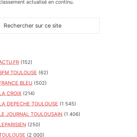
classement actualisé en continu.
Rechercher
sur
ce
site
ACTU.FR
(152)
BFM TOULOUSE
(62)
FRANCE BLEU
(502)
LA CROIX
(214)
LA DEPECHE TOULOUSE
(1 545)
LE JOURNAL TOULOUSAIN
(1 406)
LEPARISIEN
(250)
TOULOUSE
(2 000)