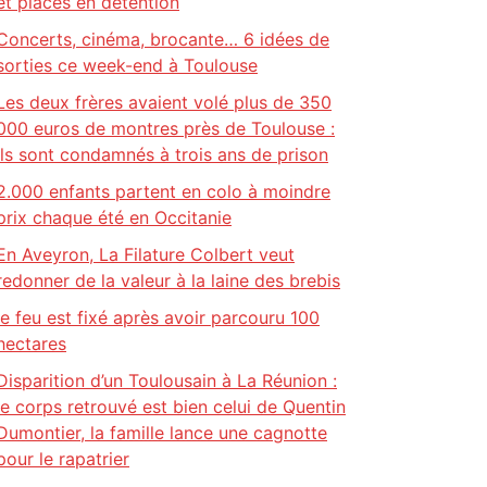
et placés en détention
Concerts, cinéma, brocante… 6 idées de
sorties ce week-end à Toulouse
Les deux frères avaient volé plus de 350
000 euros de montres près de Toulouse :
ils sont condamnés à trois ans de prison
2.000 enfants partent en colo à moindre
prix chaque été en Occitanie
En Aveyron, La Filature Colbert veut
redonner de la valeur à la laine des brebis
le feu est fixé après avoir parcouru 100
hectares
Disparition d’un Toulousain à La Réunion :
le corps retrouvé est bien celui de Quentin
Dumontier, la famille lance une cagnotte
pour le rapatrier