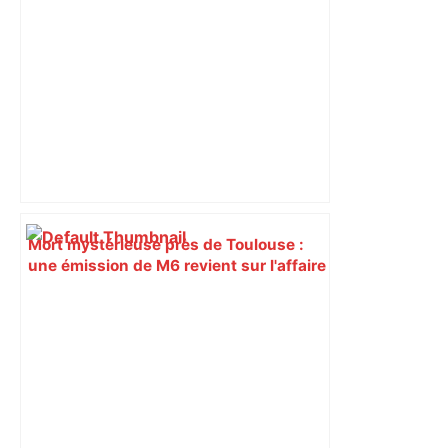
Mort mystérieuse près de Toulouse :
une émission de M6 revient sur l'affaire
Christian Abraham, retrouvé la gorge
tranchée et recouvert de feuilles il y a
deux ans – ladepeche.fr