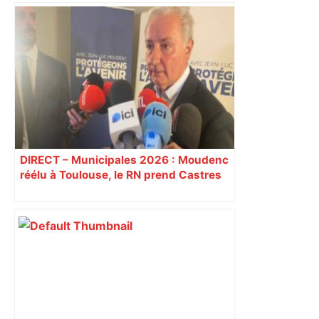
Homme de 22 ans abattu aux Izards : le
tireur présumé mis en examen à
Toulouse pour "meurtre en bande
organisée" – ladepeche.fr
DIRECT – Municipales 2026 : Moudenc
réélu à Toulouse, le RN prend Castres
et Carcassonne