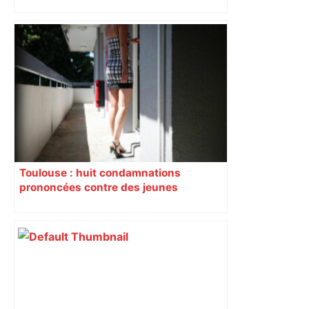
Après la fusion avec la liste PS
Toulouse, le candidat LFI salue "une
dynamique qui nous oblige à la
responsabilité" – Franceinfo
Toulouse : huit condamnations
prononcées contre des jeunes
impliqués dans la prostitution
d’adolescentes