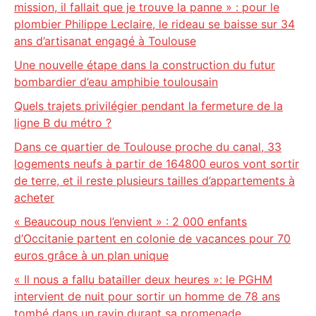
mission, il fallait que je trouve la panne » : pour le
plombier Philippe Leclaire, le rideau se baisse sur 34
ans d’artisanat engagé à Toulouse
Une nouvelle étape dans la construction du futur
bombardier d’eau amphibie toulousain
Quels trajets privilégier pendant la fermeture de la
ligne B du métro ?
Dans ce quartier de Toulouse proche du canal, 33
logements neufs à partir de 164800 euros vont sortir
de terre, et il reste plusieurs tailles d’appartements à
acheter
« Beaucoup nous l’envient » : 2 000 enfants
d’Occitanie partent en colonie de vacances pour 70
euros grâce à un plan unique
« Il nous a fallu batailler deux heures »: le PGHM
intervient de nuit pour sortir un homme de 78 ans
tombé dans un ravin durant sa promenade