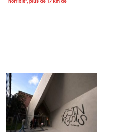
horrible", plus de 17 km de
ralentissements autour de Toulouse ce
jeudi matin, on vous donne les
secteurs à éviter – ladepeche.fr
Toulouse : prévisions météo du
vendredi 13 mars 2026 – Météocity