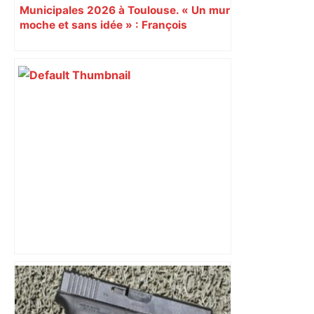
Municipales 2026 à Toulouse. « Un mur
moche et sans idée » : François
Piquemal (LFI), un détracteur de plus
du nouvel accueil du musée des
Augustins
Alliance PS/LFI à Toulouse : Marc
Sztulman claque la porte – RMC