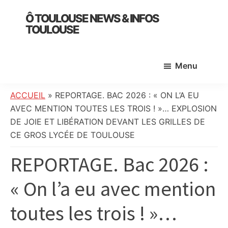
Skip
Skip
Skip
Ô TOULOUSE NEWS & INFOS
to
to
to
TOULOUSE
main
primary
footer
essentiel
content
sidebar
de
Menu
l’actualité
toulousaine
:
ACCUEIL
»
REPORTAGE. BAC 2026 : « ON L’A EU
info
AVEC MENTION TOUTES LES TROIS ! »… EXPLOSION
locale,
DE JOIE ET LIBÉRATION DEVANT LES GRILLES DE
société,
CE GROS LYCÉE DE TOULOUSE
culture,
REPORTAGE. Bac 2026 :
politique,
météo,
« On l’a eu avec mention
faits
divers
toutes les trois ! »…
et
initiatives