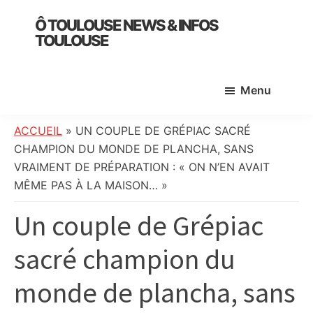
Skip
Skip
Skip
Ô TOULOUSE NEWS & INFOS
to
to
to
TOULOUSE
main
primary
footer
essentiel
content
sidebar
de
Menu
l’actualité
toulousaine
:
ACCUEIL
»
UN COUPLE DE GRÉPIAC SACRÉ
info
CHAMPION DU MONDE DE PLANCHA, SANS
locale,
VRAIMENT DE PRÉPARATION : « ON N’EN AVAIT
société,
MÊME PAS À LA MAISON… »
culture,
Un couple de Grépiac
politique,
météo,
sacré champion du
faits
divers
monde de plancha, sans
et
initiatives