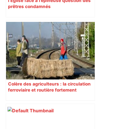
l’Église face à l’épineuse question des
prêtres condamnés
Colère des agriculteurs : la circulation
ferroviaire et routière fortement
perturbée en Haute-Garonne, l’A61
bloquée