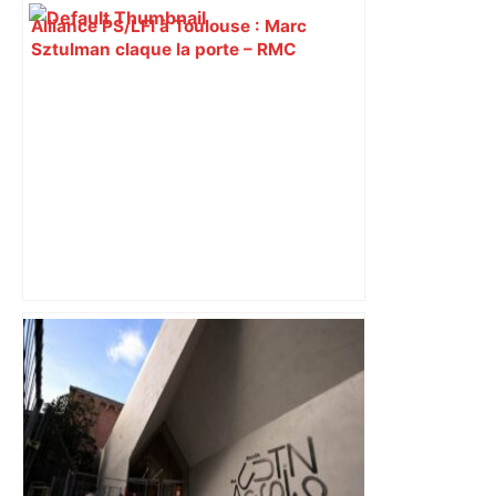
Alliance PS/LFI à Toulouse : Marc
Sztulman claque la porte – RMC
Après la fusion avec la liste PS
Toulouse, le candidat LFI salue "une
dynamique qui nous oblige à la
responsabilité" – Franceinfo