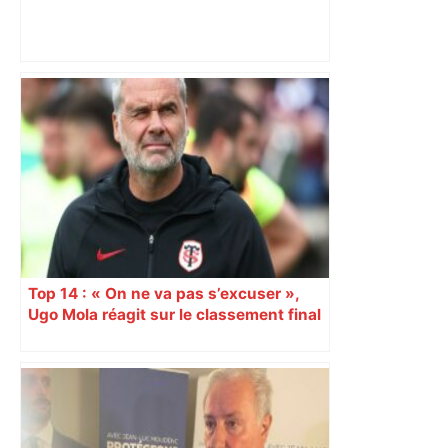
« Si ça ferme, ça va laisser un vide » : à
Toulouse, les étudiants inquiets pour
l'avenir de la librairie Gibert – Actu.fr
Top 14 : « On ne va pas s’excuser »,
Ugo Mola réagit sur le classement final
et la folle dernière journée de
championnat