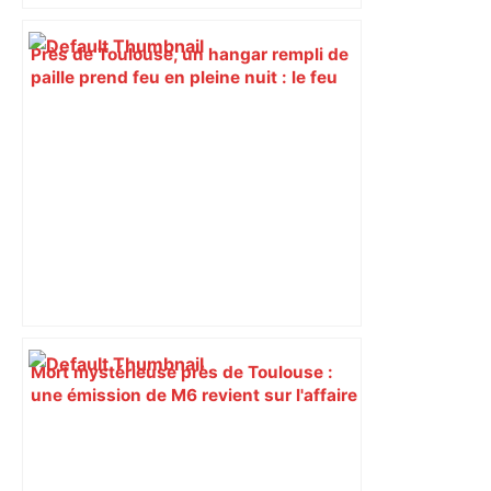
Près de Toulouse, un hangar rempli de
paille prend feu en pleine nuit : le feu
se propage à un immense tas de fumier
– Actu.fr
Mort mystérieuse près de Toulouse :
une émission de M6 revient sur l'affaire
Christian Abraham, retrouvé la gorge
tranchée et recouvert de feuilles il y a
deux ans – ladepeche.fr