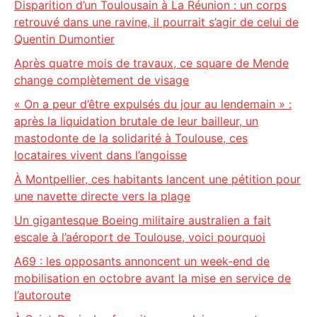
Disparition d’un Toulousain à La Réunion : un corps
retrouvé dans une ravine, il pourrait s’agir de celui de
Quentin Dumontier
Après quatre mois de travaux, ce square de Mende
change complètement de visage
« On a peur d’être expulsés du jour au lendemain » :
après la liquidation brutale de leur bailleur, un
mastodonte de la solidarité à Toulouse, ces
locataires vivent dans l’angoisse
À Montpellier, ces habitants lancent une pétition pour
une navette directe vers la plage
Un gigantesque Boeing militaire australien a fait
escale à l’aéroport de Toulouse, voici pourquoi
A69 : les opposants annoncent un week-end de
mobilisation en octobre avant la mise en service de
l’autoroute