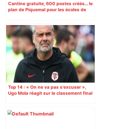
Cantine gratuite, 600 postes créés… le
plan de Piquemal pour les écoles de
Toulouse
Top 14 : « On ne va pas s’excuser »,
Ugo Mola réagit sur le classement final
et la folle dernière journée de
championnat