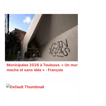
Bilan du marché du logement neuf :
une lueur d'espoir pour l'immobilier à
Toulouse ? – Actu.fr
Municipales 2026 à Toulouse. « Un mur
moche et sans idée » : François
Piquemal (LFI), un détracteur de plus
du nouvel accueil du musée des
Augustins