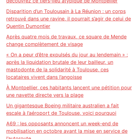
découvrez ce tiers-lieu atypique de Montpellier
Disparition d’un Toulousain à La Réunion : un corps
retrouvé dans une ravine, il pourrait s’agir de celui de
Quentin Dumontier
Après quatre mois de travaux, ce square de Mende
change complètement de visage
« On a peur d’être expulsés du jour au lendemain » :
après la liquidation brutale de leur bailleur, un
mastodonte de la solidarité à Toulouse, ces
locataires vivent dans l’angoisse
À Montpellier, ces habitants lancent une pétition pour
une navette directe vers la plage
Un gigantesque Boeing militaire australien a fait
escale à l’aéroport de Toulouse, voici pourquoi
A69 : les opposants annoncent un week-end de
mobilisation en octobre avant la mise en service de
l’autoroute