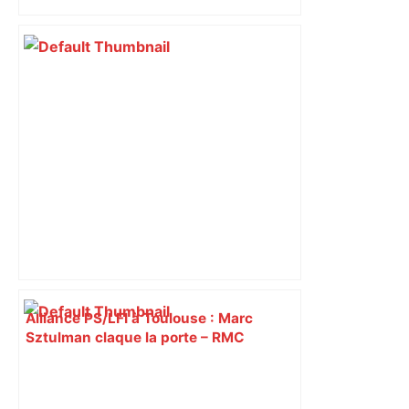
insoumis crée la surprise
Alliance PS/LFI à Toulouse : Marc
Sztulman claque la porte – RMC