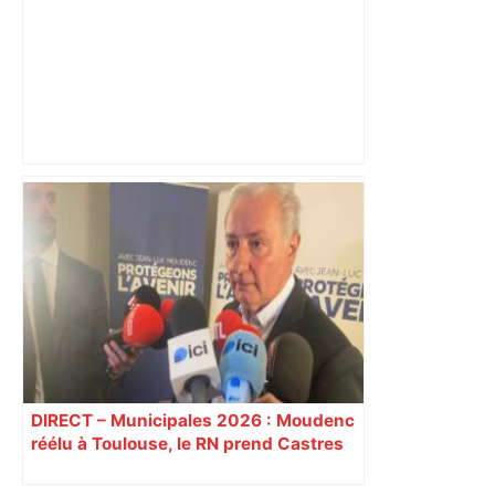
Après la fusion avec la liste PS
Toulouse, le candidat LFI salue "une
dynamique qui nous oblige à la
responsabilité" – Franceinfo
DIRECT – Municipales 2026 : Moudenc
réélu à Toulouse, le RN prend Castres
et Carcassonne