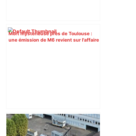
Mort mystérieuse près de Toulouse :
une émission de M6 revient sur l'affaire
Christian Abraham, retrouvé la gorge
tranchée et recouvert de feuilles il y a
deux ans – ladepeche.fr
« Rien d'inquiétant » pour Guillaume
Restes, le gardien de Toulouse, après
sa sortie à Metz – L'Équipe