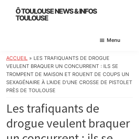
Skip
Skip
Skip
Ô TOULOUSE NEWS & INFOS
to
to
to
TOULOUSE
main
primary
footer
essentiel
content
sidebar
de
Menu
l’actualité
toulousaine
:
ACCUEIL
»
LES TRAFIQUANTS DE DROGUE
info
VEULENT BRAQUER UN CONCURRENT : ILS SE
locale,
TROMPENT DE MAISON ET ROUENT DE COUPS UN
société,
SEXAGÉNAIRE À L’AIDE D’UNE CROSSE DE PISTOLET
culture,
PRÈS DE TOULOUSE
politique,
Les trafiquants de
météo,
faits
drogue veulent braquer
divers
et
un concurrent : ils se
initiatives