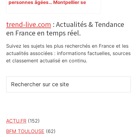
personnes âgées… Montpellier se
prépare à une semaine étouffante
Primary
trend-live.com
: Actualités & Tendance
en France en temps réel.
Sidebar
Suivez les sujets les plus recherchés en France et les
actualités associées : informations factuelles, sources
et classement actualisé en continu.
Rechercher
sur
ce
site
ACTU.FR
(152)
BFM TOULOUSE
(62)