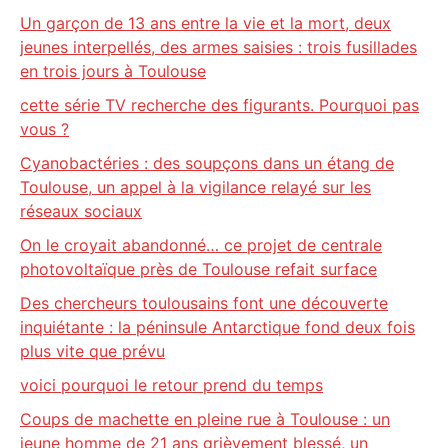
Un garçon de 13 ans entre la vie et la mort, deux
jeunes interpellés, des armes saisies : trois fusillades
en trois jours à Toulouse
cette série TV recherche des figurants. Pourquoi pas
vous ?
Cyanobactéries : des soupçons dans un étang de
Toulouse, un appel à la vigilance relayé sur les
réseaux sociaux
On le croyait abandonné… ce projet de centrale
photovoltaïque près de Toulouse refait surface
Des chercheurs toulousains font une découverte
inquiétante : la péninsule Antarctique fond deux fois
plus vite que prévu
voici pourquoi le retour prend du temps
Coups de machette en pleine rue à Toulouse : un
jeune homme de 21 ans grièvement blessé, un