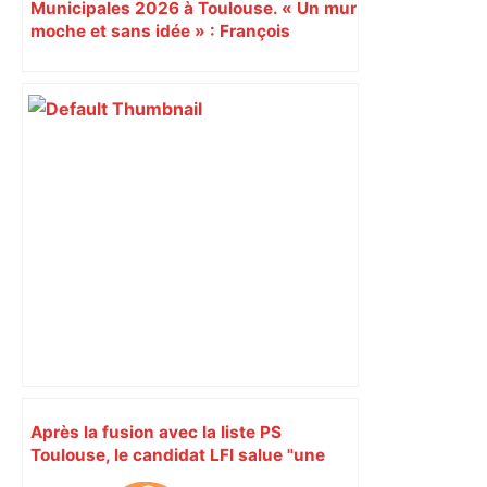
Municipales 2026 à Toulouse. « Un mur
moche et sans idée » : François
Piquemal (LFI), un détracteur de plus
du nouvel accueil du musée des
Augustins
Après la fusion avec la liste PS
Toulouse, le candidat LFI salue "une
dynamique qui nous oblige à la