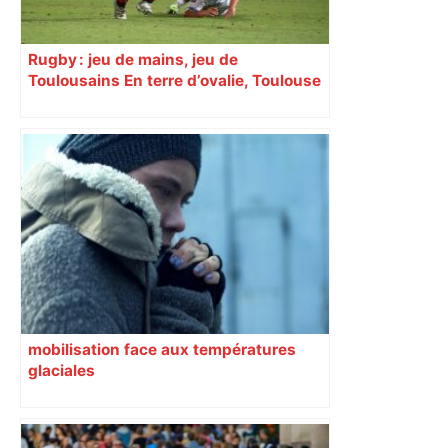
Rugby : jeu de mains, jeu de
Toulousains En terre d’ovalie, Toulouse
est capitale avec son club, le Stade
toulousain, accumulant les titres, mais
revendiquant surtout son art du jeu en
mouvement, vif et spectaculaire.
Décryptage. Série (4 / 10)
mobilisation face aux températures
glaciales