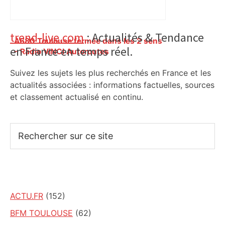
Primary
trend-live.com
: Actualités & Tendance
A680 Toulouse fermée dans les 2 sens
en France en temps réel.
Sidebar
– Radio VINCI Autoroutes
Suivez les sujets les plus recherchés en France et les
actualités associées : informations factuelles, sources
et classement actualisé en continu.
Rechercher
sur
ce
site
ACTU.FR
(152)
BFM TOULOUSE
(62)