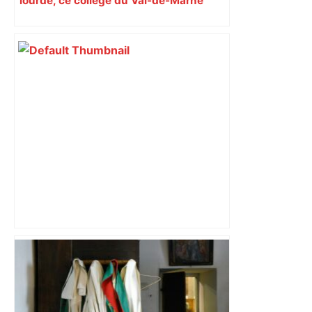
lourde, ce collège du Val-de-Marne
rouvrira en 2031
Alliance PS/LFI à Toulouse : Marc
Sztulman claque la porte – RMC