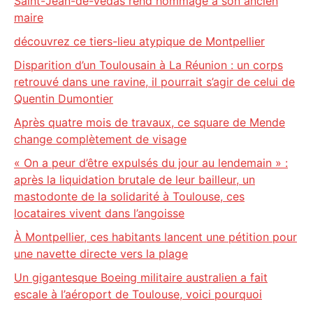
Saint-Jean-de-Védas rend hommage à son ancien
maire
découvrez ce tiers-lieu atypique de Montpellier
Disparition d’un Toulousain à La Réunion : un corps
retrouvé dans une ravine, il pourrait s’agir de celui de
Quentin Dumontier
Après quatre mois de travaux, ce square de Mende
change complètement de visage
« On a peur d’être expulsés du jour au lendemain » :
après la liquidation brutale de leur bailleur, un
mastodonte de la solidarité à Toulouse, ces
locataires vivent dans l’angoisse
À Montpellier, ces habitants lancent une pétition pour
une navette directe vers la plage
Un gigantesque Boeing militaire australien a fait
escale à l’aéroport de Toulouse, voici pourquoi