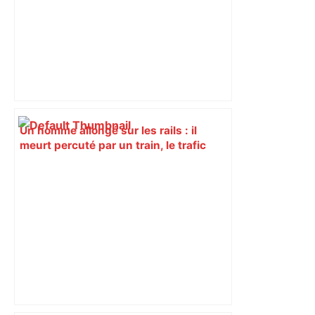
Un homme allongé sur les rails : il
meurt percuté par un train, le trafic
ferroviaire à l’arrêt dans le Lauragais,
au sud de Toulouse – ladepeche.fr