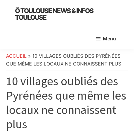
Skip
Skip
Skip
Ô TOULOUSE NEWS & INFOS
to
to
to
TOULOUSE
main
primary
footer
essentiel
content
sidebar
de
Menu
l’actualité
toulousaine
:
ACCUEIL
»
10 VILLAGES OUBLIÉS DES PYRÉNÉES
info
QUE MÊME LES LOCAUX NE CONNAISSENT PLUS
locale,
10 villages oubliés des
société,
culture,
Pyrénées que même les
politique,
météo,
locaux ne connaissent
faits
divers
plus
et
initiatives