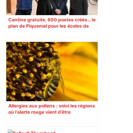
Cantine gratuite, 600 postes créés… le
plan de Piquemal pour les écoles de
Toulouse
Allergies aux pollens : voici les régions
où l’alerte rouge vient d’être
déclenchée