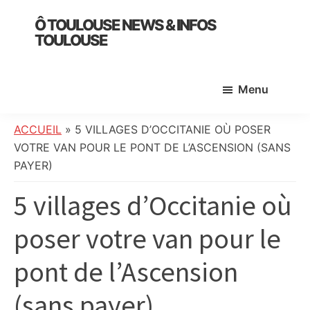
Skip
Skip
Skip
Ô TOULOUSE NEWS & INFOS
to
to
to
TOULOUSE
main
primary
footer
essentiel
content
sidebar
de
Menu
l’actualité
toulousaine
:
ACCUEIL
»
5 VILLAGES D’OCCITANIE OÙ POSER
info
VOTRE VAN POUR LE PONT DE L’ASCENSION (SANS
locale,
PAYER)
société,
5 villages d’Occitanie où
culture,
politique,
poser votre van pour le
météo,
faits
pont de l’Ascension
divers
et
(sans payer)
initiatives