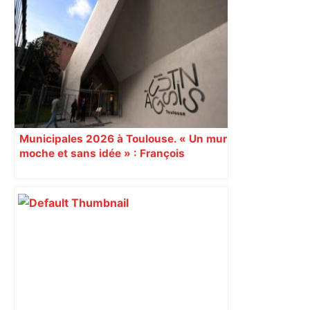
Municipales 2026 à Toulouse. « Un mur
moche et sans idée » : François
Piquemal (LFI), un détracteur de plus
du nouvel accueil du musée des
Augustins