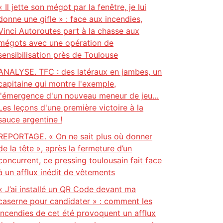
« Il jette son mégot par la fenêtre, je lui
donne une gifle » : face aux incendies,
Vinci Autoroutes part à la chasse aux
mégots avec une opération de
sensibilisation près de Toulouse
ANALYSE. TFC : des latéraux en jambes, un
capitaine qui montre l'exemple,
l'émergence d'un nouveau meneur de jeu…
Les leçons d'une première victoire à la
sauce argentine !
REPORTAGE. « On ne sait plus où donner
de la tête », après la fermeture d’un
concurrent, ce pressing toulousain fait face
à un afflux inédit de vêtements
« J’ai installé un QR Code devant ma
caserne pour candidater » : comment les
incendies de cet été provoquent un afflux