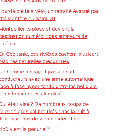
révèle les dessous du transfert
Lourde chute à vélo, un retraité évacué par
l’hélicoptère du Samu 31
Montpellier explose et devient la
destination numéro 1 des amateurs de
cinéma
En Occitanie, ces rivières cachent plusieurs
piscines naturelles méconnues
Un homme menaçait passants et
conducteurs avec une arme automatique,
face à face hyper tendu entre les policiers
et un homme très alcoolisé
Qui était visé ? De nombreux coups de
feux de gros calibre tirés dans la nuit à
Toulouse, pas de victime identifiée
d’où vient la pénurie ?