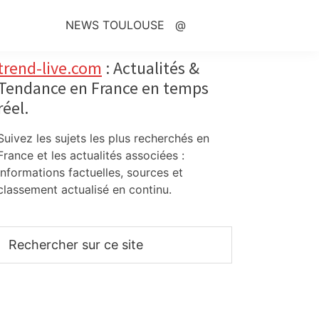
NEWS TOULOUSE
@
Primary
trend-live.com
: Actualités &
Tendance en France en temps
Sidebar
réel.
Suivez les sujets les plus recherchés en
France et les actualités associées :
informations factuelles, sources et
classement actualisé en continu.
Rechercher
sur
ce
site