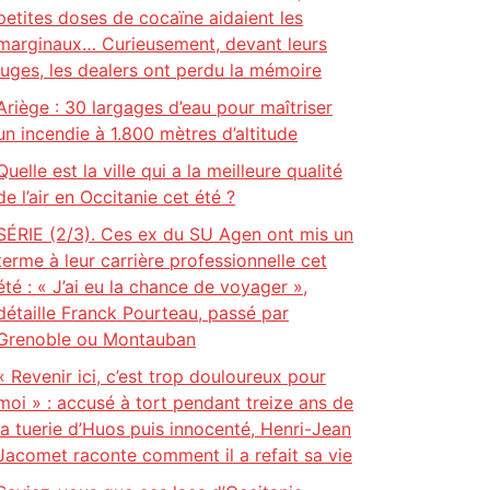
petites doses de cocaïne aidaient les
marginaux… Curieusement, devant leurs
juges, les dealers ont perdu la mémoire
Ariège : 30 largages d’eau pour maîtriser
un incendie à 1.800 mètres d’altitude
Quelle est la ville qui a la meilleure qualité
de l’air en Occitanie cet été ?
SÉRIE (2/3). Ces ex du SU Agen ont mis un
terme à leur carrière professionnelle cet
été : « J’ai eu la chance de voyager »,
détaille Franck Pourteau, passé par
Grenoble ou Montauban
« Revenir ici, c’est trop douloureux pour
moi » : accusé à tort pendant treize ans de
la tuerie d’Huos puis innocenté, Henri-Jean
Jacomet raconte comment il a refait sa vie