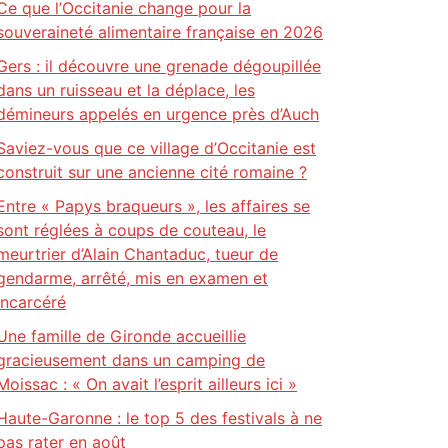
Ce que l’Occitanie change pour la
souveraineté alimentaire française en 2026
Gers : il découvre une grenade dégoupillée
dans un ruisseau et la déplace, les
démineurs appelés en urgence près d’Auch
Saviez-vous que ce village d’Occitanie est
construit sur une ancienne cité romaine ?
Entre « Papys braqueurs », les affaires se
sont réglées à coups de couteau, le
meurtrier d’Alain Chantaduc, tueur de
gendarme, arrêté, mis en examen et
incarcéré
Une famille de Gironde accueillie
gracieusement dans un camping de
Moissac : « On avait l’esprit ailleurs ici »
Haute-Garonne : le top 5 des festivals à ne
pas rater en août