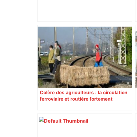
« Rien d'inquiétant » pour Guillaume
Restes, le gardien de Toulouse, après
sa sortie à Metz – L'Équipe
Colère des agriculteurs : la circulation
ferroviaire et routière fortement
perturbée en Haute-Garonne, l’A61
bloquée