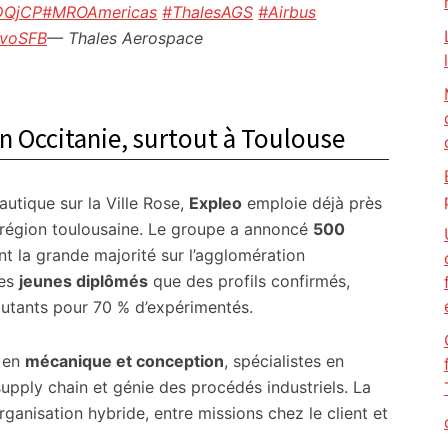
7DQjCP
#MROAmericas
#ThalesAGS
#Airbus
hvoSFB
— Thales Aerospace
n Occitanie, surtout à Toulouse
autique sur la Ville Rose,
Expleo
emploie déjà près
a région toulousaine. Le groupe a annoncé
500
t la grande majorité sur l’agglomération
des
jeunes diplômés
que des profils confirmés,
butants pour 70 % d’expérimentés.
s en
mécanique et conception
, spécialistes en
upply chain et génie des procédés industriels. La
ganisation hybride, entre missions chez le client et