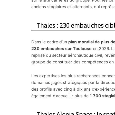
sur le site carrières du groupe. Pour les c
anciens stagiaires et alternants, qui repr
Thales : 230 embauches cib
Dans le cadre d’un
plan mondial de plus 
230 embauches sur Toulouse
en 2026. La
reprise du secteur aéronautique civil, reve
groupe de constituer des compétences en 
Les expertises les plus recherchées conce
domaines jugés stratégiques par la directi
des profils avec cinq à dix ans d’expérienc
également d’accueillir plus de
1 700 stagia
Thales Alenia Space : le spa