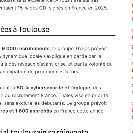
andidats sans expérience, Airbus mise sur ses
ésentaient 15 % des CDI signés en France en 2025.
lées à Toulouse
de 9 000 recrutements
, le groupe Thales prévoit
 dynamique locale s’explique en partie par la
nu à des niveaux d’avant-crise, et par la volonté du
anticipation de programmes futurs.
rnent la
5G, la cybersécurité et l’optique
, des
on du recrutement France. Thales vise en priorité
e, sans exclure les débutants. Le groupe prévoit
ires et 1 600 apprentis
en France cette année.
tial toulousain se réinvente