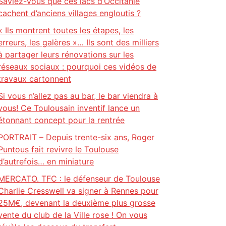
Saviez-vous que ces lacs d’Occitanie
cachent d’anciens villages engloutis ?
« Ils montrent toutes les étapes, les
erreurs, les galères »… Ils sont des milliers
à partager leurs rénovations sur les
réseaux sociaux : pourquoi ces vidéos de
travaux cartonnent
Si vous n’allez pas au bar, le bar viendra à
vous! Ce Toulousain inventif lance un
étonnant concept pour la rentrée
PORTRAIT – Depuis trente-six ans, Roger
Puntous fait revivre le Toulouse
d’autrefois… en miniature
MERCATO. TFC : le défenseur de Toulouse
Charlie Cresswell va signer à Rennes pour
25M€, devenant la deuxième plus grosse
vente du club de la Ville rose ! On vous