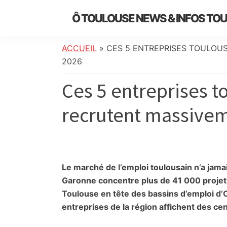
Skip
Skip
Skip
Skip
Ô TOULOUSE NEWS & INFOS TO
to
to
to
to
essentiel
primary
main
primary
footer
de
navigation
content
sidebar
ACCUEIL
»
CES 5 ENTREPRISES TOULOU
l’actualité
2026
toulousaine
Ces 5 entreprises t
:
info
recrutent massivem
locale,
société,
culture,
politique,
météo,
Le marché de l’emploi toulousain n’a jamais
faits
Garonne concentre plus de 41 000 projet
divers
Toulouse en tête des bassins d’emploi d’O
et
entreprises de la région affichent des ce
initiatives