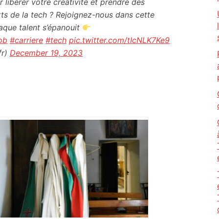
libérer votre créativité et prendre des
ts de la tech ? Rejoignez-nous dans cette
que talent s’épanouit
ob
#carriere
#tech
pic.twitter.com/tIcNLK7Ke9
fr)
December 19, 2023