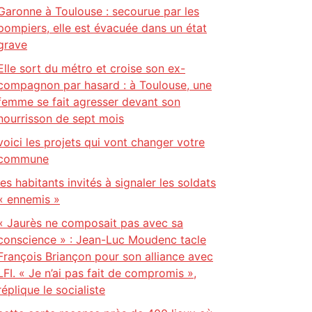
Garonne à Toulouse : secourue par les
pompiers, elle est évacuée dans un état
grave
Elle sort du métro et croise son ex-
compagnon par hasard : à Toulouse, une
femme se fait agresser devant son
nourrisson de sept mois
voici les projets qui vont changer votre
commune
les habitants invités à signaler les soldats
« ennemis »
« Jaurès ne composait pas avec sa
conscience » : Jean-Luc Moudenc tacle
François Briançon pour son alliance avec
LFI. « Je n’ai pas fait de compromis »,
réplique le socialiste