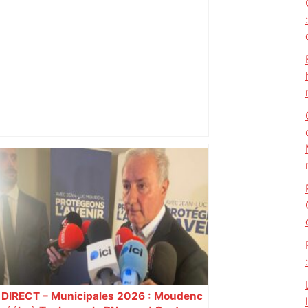
Après la fusion avec la liste PS
Toulouse, le candidat LFI salue "une
dynamique qui nous oblige à la
responsabilité" – Franceinfo
DIRECT – Municipales 2026 : Moudenc