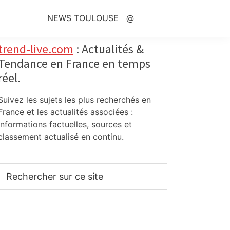
NEWS TOULOUSE
@
Primary
trend-live.com
: Actualités &
Tendance en France en temps
Sidebar
réel.
Suivez les sujets les plus recherchés en
France et les actualités associées :
informations factuelles, sources et
classement actualisé en continu.
Rechercher
sur
ce
site