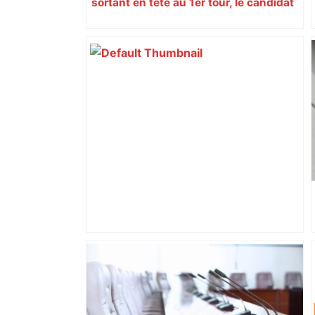
sortant en tête au 1er tour, le candidat
insoumis crée la surprise
Vous pensiez que c’était comme une
voiture ? La vérité sur les avions qui
reculent – ici.fr