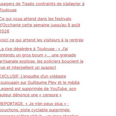
usagers de Tisséo contraints de s’adapter à
Toulouse
Ce qui vous attend dans les festivals
d’Occitanie cette semaine jusqu’au 9 août
2026
voici ce qui attend les visiteurs à la rentrée
La rixe dégénère à Toulouse : « J’ai
entendu un gros boum »… une grenade
artisanale explose, les policiers bouclent la
rue et interpellent un suspect
EXCLUSIF. L’enquête d’un vidéaste
toulousain sur Guillaume Pley et le média
Legend est supprimée de YouTube, son
auteur dénonce une « censure »
REPORTAGE. « Je n’en peux plus » :
bouchons, piste cyclable supprimée,