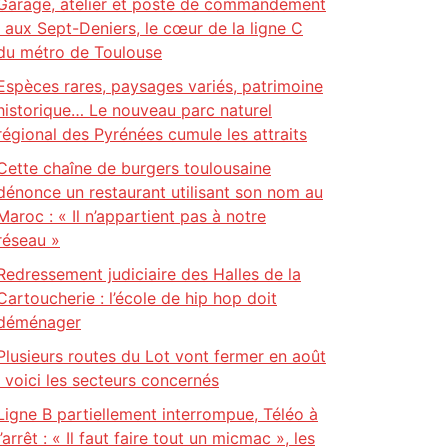
Garage, atelier et poste de commandement
: aux Sept-Deniers, le cœur de la ligne C
du métro de Toulouse
Espèces rares, paysages variés, patrimoine
historique… Le nouveau parc naturel
régional des Pyrénées cumule les attraits
Cette chaîne de burgers toulousaine
dénonce un restaurant utilisant son nom au
Maroc : « Il n’appartient pas à notre
réseau »
Redressement judiciaire des Halles de la
Cartoucherie : l’école de hip hop doit
déménager
Plusieurs routes du Lot vont fermer en août
: voici les secteurs concernés
Ligne B partiellement interrompue, Téléo à
l’arrêt : « Il faut faire tout un micmac », les