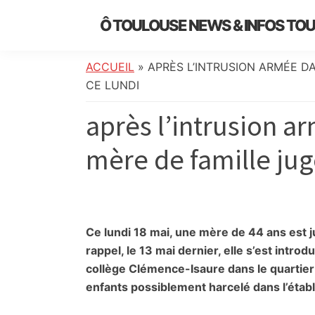
Skip
Skip
Skip
Skip
Ô TOULOUSE NEWS & INFOS TO
to
to
to
to
essentiel
primary
main
primary
footer
de
navigation
content
sidebar
ACCUEIL
»
APRÈS L’INTRUSION ARMÉE D
l’actualité
CE LUNDI
toulousaine
après l’intrusion a
:
info
mère de famille jug
locale,
société,
culture,
politique,
météo,
Ce lundi 18 mai, une mère de 44 ans est
faits
rappel, le 13 mai dernier, elle s’est introdu
divers
collège Clémence-Isaure dans le quartier 
et
enfants possiblement harcelé dans l’étab
initiatives