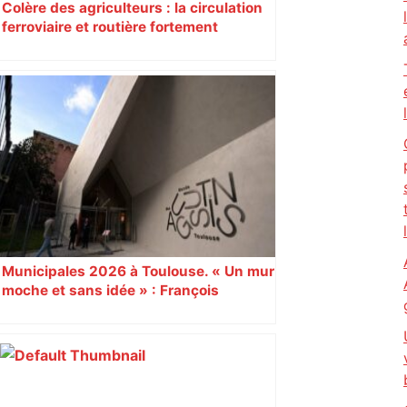
Colère des agriculteurs : la circulation
ferroviaire et routière fortement
perturbée en Haute-Garonne, l’A61
bloquée
Municipales 2026 à Toulouse. « Un mur
moche et sans idée » : François
Piquemal (LFI), un détracteur de plus
du nouvel accueil du musée des
Augustins