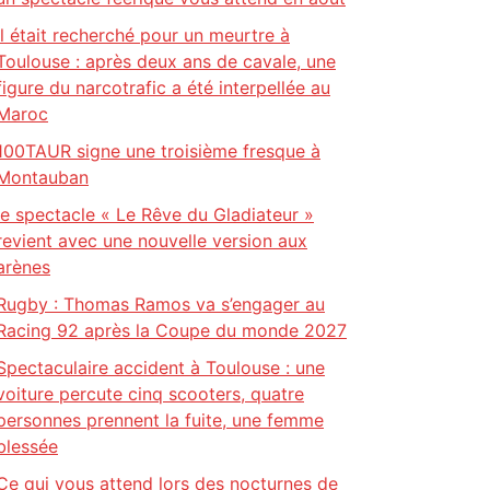
Il était recherché pour un meurtre à
Toulouse : après deux ans de cavale, une
figure du narcotrafic a été interpellée au
Maroc
100TAUR signe une troisième fresque à
Montauban
le spectacle « Le Rêve du Gladiateur »
revient avec une nouvelle version aux
arènes
Rugby : Thomas Ramos va s’engager au
Racing 92 après la Coupe du monde 2027
Spectaculaire accident à Toulouse : une
voiture percute cinq scooters, quatre
personnes prennent la fuite, une femme
blessée
Ce qui vous attend lors des nocturnes de