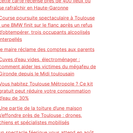
cette carte recense près de 400 lieux où
se rafraîchir en Haute-Garonne
Course poursuite spectaculaire à Toulouse
: une BMW finit sur le flanc après un refus
d’obtempérer, trois occupants alcoolisés
interpellés
le maire réclame des comptes aux parents
Cuves d’eau vides, électroménager :
comment aider les victimes du mégafeu de
Gironde depuis le Midi toulousain
Vous habitez Toulouse Métropole ? Ce kit
gratuit peut réduire votre consommation
d’eau de 30%
Une partie de la toiture d’une maison
s’effondre près de Toulouse : drones,
chiens et spécialistes mobilisés
un spectacle féerique vous attend en août