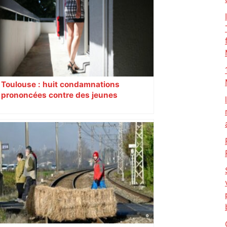
fermé en fin de soirée, voici les
déviations – Actu.fr
Toulouse : huit condamnations
prononcées contre des jeunes
impliqués dans la prostitution
d’adolescentes