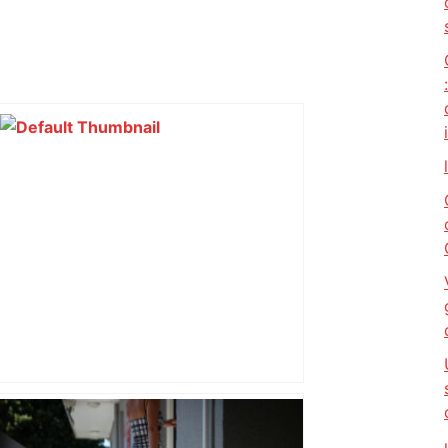
Près de Toulouse : dans cette zone
économique, un axe majeur va être