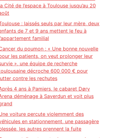
la Cité de l’espace à Toulouse jusqu’au 20
août
Toulouse : laissés seuls par leur mère, deux
enfants de 7 et 9 ans mettent le feu à
l’appartement familial
Cancer du poumon : « Une bonne nouvelle
pour les patients, on veut prolonger leur
survie », une équipe de recherche
toulousaine décroche 600 000 € pour
lutter contre les rechutes
Après 4 ans à Pamiers, le cabaret Døry
Arena déménage à Saverdun et voit plus
grand
Une voiture percute violemment des
véhicules en stationnement, une passagère
blessée, les autres prennent la fuite