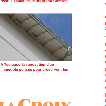
réélu à Toulouse, le RN prend Castres
et Carcassonne
A Toulouse, la rénovation d’un
immeuble pensée pour préserver… les
hirondelles !