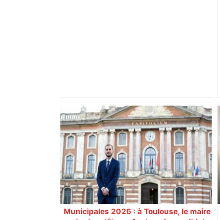
Alliance PS/LFI à Toulouse : Marc
Sztulman claque la porte – RMC
Municipales 2026 : à Toulouse, le maire