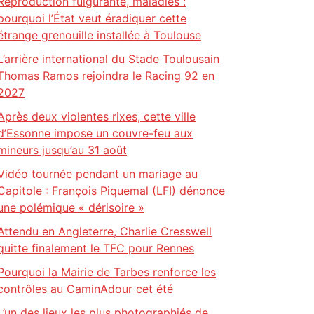
Reproduction fulgurante, maladies :
pourquoi l’État veut éradiquer cette
étrange grenouille installée à Toulouse
L’arrière international du Stade Toulousain
Thomas Ramos rejoindra le Racing 92 en
2027
Après deux violentes rixes, cette ville
d’Essonne impose un couvre-feu aux
mineurs jusqu’au 31 août
Vidéo tournée pendant un mariage au
Capitole : François Piquemal (LFI) dénonce
une polémique « dérisoire »
Attendu en Angleterre, Charlie Cresswell
quitte finalement le TFC pour Rennes
Pourquoi la Mairie de Tarbes renforce les
contrôles au CaminAdour cet été
L’un des lieux les plus photographiés de