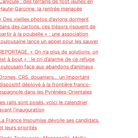
Canicule : des terrains de foot jaunes en
Haute-Garonne, la rentrée menacée
« Des vieilles photos d’avions dorment
dans des cartons, ces trésors risquent de
partir à la poubelle » : une association
toulousaine lance un appel pour les sauver
REPORTAGE. « On n’a plus de solutions, on
est à bout » : le cri d’alarme de ce refuge
toulousain face aux abandons d’animaux
Drones, CRS, douaniers… un important
dispositif déployé à la frontière franco-
espagnole dans les Pyrénées-Orientales
les rails sont posés, voici le calendrier
avant l’inauguration
La France Insoumise dévoile ses candidats,
et leurs priorités