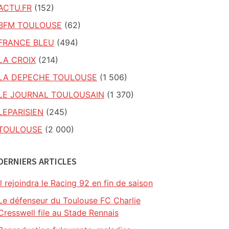
ACTU.FR
(152)
BFM TOULOUSE
(62)
FRANCE BLEU
(494)
LA CROIX
(214)
LA DEPECHE TOULOUSE
(1 506)
LE JOURNAL TOULOUSAIN
(1 370)
LEPARISIEN
(245)
TOULOUSE
(2 000)
DERNIERS ARTICLES
il rejoindra le Racing 92 en fin de saison
Le défenseur du Toulouse FC Charlie
Cresswell file au Stade Rennais