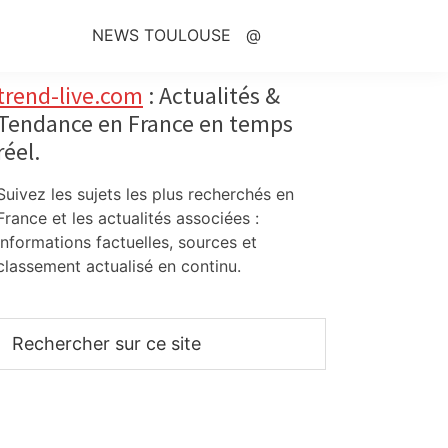
NEWS TOULOUSE
@
Primary
trend-live.com
: Actualités &
Tendance en France en temps
Sidebar
réel.
Suivez les sujets les plus recherchés en
France et les actualités associées :
informations factuelles, sources et
classement actualisé en continu.
Rechercher
sur
ce
site