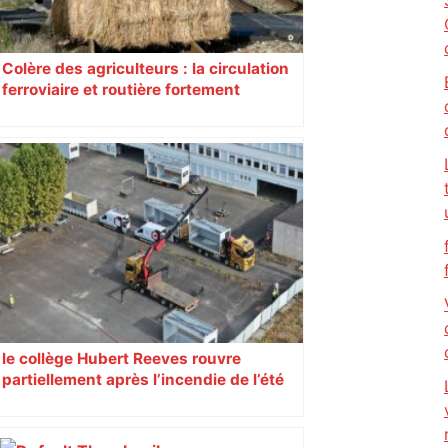
Colère des agriculteurs : la circulation
ferroviaire et routière fortement
perturbée en Haute-Garonne, l’A61
bloquée
le collège Hubert Reeves rouvre
partiellement après l’incendie de l’été