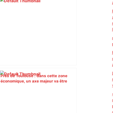
Près de Toulouse : dans cette zone
économique, un axe majeur va être
fermé en fin de soirée, voici les
déviations – Actu.fr