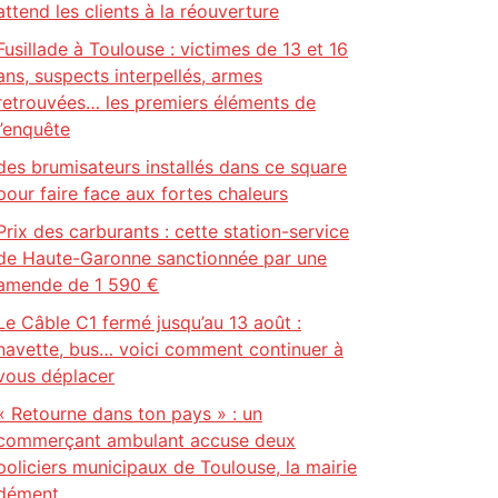
attend les clients à la réouverture
Fusillade à Toulouse : victimes de 13 et 16
ans, suspects interpellés, armes
retrouvées… les premiers éléments de
l’enquête
des brumisateurs installés dans ce square
pour faire face aux fortes chaleurs
Prix des carburants : cette station-service
de Haute-Garonne sanctionnée par une
amende de 1 590 €
Le Câble C1 fermé jusqu’au 13 août :
navette, bus… voici comment continuer à
vous déplacer
« Retourne dans ton pays » : un
commerçant ambulant accuse deux
policiers municipaux de Toulouse, la mairie
dément