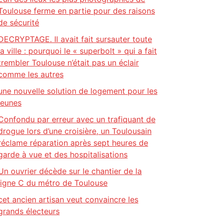
Toulouse ferme en partie pour des raisons
de sécurité
DECRYPTAGE. Il avait fait sursauter toute
la ville : pourquoi le « superbolt » qui a fait
trembler Toulouse n’était pas un éclair
comme les autres
une nouvelle solution de logement pour les
jeunes
Confondu par erreur avec un trafiquant de
drogue lors d’une croisière, un Toulousain
réclame réparation après sept heures de
garde à vue et des hospitalisations
Un ouvrier décède sur le chantier de la
ligne C du métro de Toulouse
cet ancien artisan veut convaincre les
grands électeurs