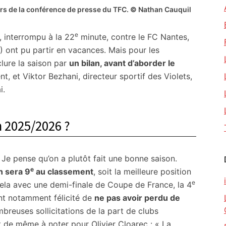
ors de la conférence de presse du TFC.
©
Nathan Cauquil
e
, interrompu à la 22
minute, contre le FC Nantes,
) ont pu partir en vacances. Mais pour les
clure la saison par
un bilan, avant d’aborder le
ent, et Viktor Bezhani, directeur sportif des Violets,
i.
on 2025/2026 ?
 Je pense qu’on a plutôt fait une bonne saison.
e
n sera 9
au classement
, soit la meilleure position
e
 cela avec une demi-finale de Coupe de France, la 4
sont notamment félicité de
ne pas avoir perdu de
breuses sollicitations de la part de clubs
 de même à noter pour Olivier Cloarec : « La