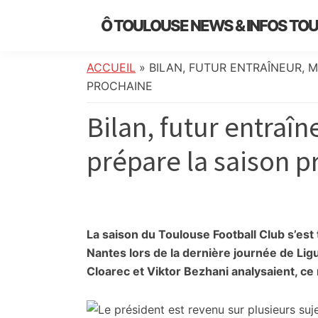
Skip
Skip
Skip
Skip
Ô TOULOUSE NEWS & INFOS TO
to
to
to
to
essentiel
primary
main
primary
footer
de
navigation
content
sidebar
ACCUEIL
»
BILAN, FUTUR ENTRAÎNEUR, 
l’actualité
PROCHAINE
toulousaine
Bilan, futur entraî
:
info
prépare la saison p
locale,
société,
culture,
politique,
météo,
La saison du Toulouse Football Club s’es
faits
Nantes lors de la dernière journée de Ligu
divers
Cloarec et Viktor Bezhani analysaient,
ce 
et
initiatives