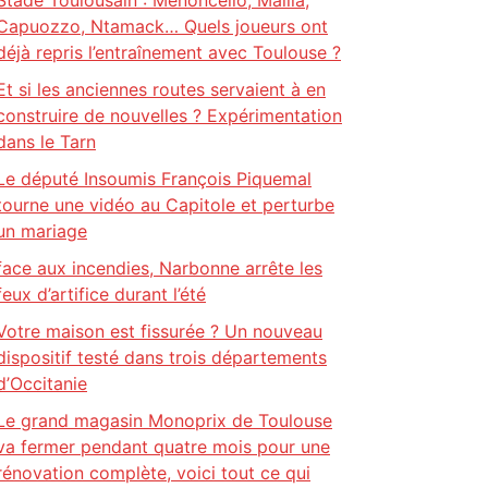
Stade Toulousain : Menoncello, Mallia,
Capuozzo, Ntamack… Quels joueurs ont
déjà repris l’entraînement avec Toulouse ?
Et si les anciennes routes servaient à en
construire de nouvelles ? Expérimentation
dans le Tarn
Le député Insoumis François Piquemal
tourne une vidéo au Capitole et perturbe
un mariage
face aux incendies, Narbonne arrête les
feux d’artifice durant l’été
Votre maison est fissurée ? Un nouveau
dispositif testé dans trois départements
d’Occitanie
Le grand magasin Monoprix de Toulouse
va fermer pendant quatre mois pour une
rénovation complète, voici tout ce qui