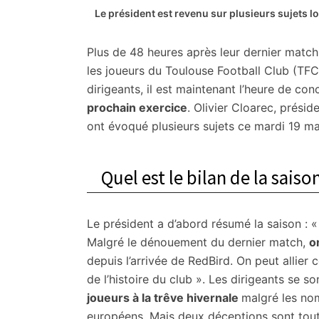
citoyennes
Le président est revenu sur plusieurs sujets l
Plus de 48 heures après leur dernier match
les joueurs du Toulouse Football Club (TFC
dirigeants, il est maintenant l’heure de con
prochain exercice
. Olivier Cloarec, présid
ont évoqué plusieurs sujets ce mardi 19 ma
Quel est le bilan de la sais
Le président a d’abord résumé la saison : «
Malgré le dénouement du dernier match,
o
depuis l’arrivée de RedBird. On peut allier
de l’histoire du club ». Les dirigeants se 
joueurs à la trêve hivernale
malgré les nom
européens. Mais deux déceptions sont tout