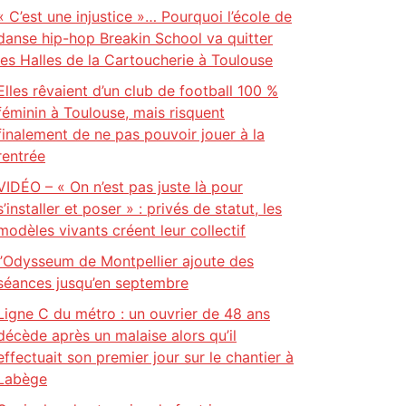
« C’est une injustice »… Pourquoi l’école de
danse hip-hop Breakin School va quitter
les Halles de la Cartoucherie à Toulouse
Elles rêvaient d’un club de football 100 %
féminin à Toulouse, mais risquent
finalement de ne pas pouvoir jouer à la
rentrée
VIDÉO – « On n’est pas juste là pour
s’installer et poser » : privés de statut, les
modèles vivants créent leur collectif
l’Odysseum de Montpellier ajoute des
séances jusqu’en septembre
Ligne C du métro : un ouvrier de 48 ans
décède après un malaise alors qu’il
effectuait son premier jour sur le chantier à
Labège