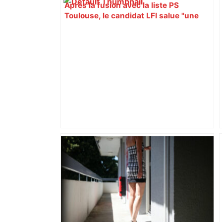
Après la fusion avec la liste PS
Toulouse, le candidat LFI salue "une
dynamique qui nous oblige à la
responsabilité" – Franceinfo
« Rien d'inquiétant » pour Guillaume
Restes, le gardien de Toulouse, après
sa sortie à Metz – L'Équipe