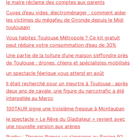
le maire réclame des comptes aux parents
Cuves d’eau vides, électroménager : comment aider
les victimes du mégafeu de Gironde depuis le Midi
toulousain
Vous habitez Toulouse Métropole ? Ce kit gratuit
peut réduire votre consommation d’eau de 30%
Une partie de la toiture d’une maison s’effondre près
de Toulouse : drones, chiens et spécialistes mobilisés
un spectacle féerique vous attend en août
Il était recherché pour un meurtre à Toulouse : après
deux ans de cavale, une figure du narcotrafic a été
interpellée au Maroc
100TAUR signe une troisième fresque à Montauban
le spectacle « Le Rêve du Gladiateur » revient avec
une nouvelle version aux arènes
Rugby : Thomas Ramos va s’engager au Racing 92