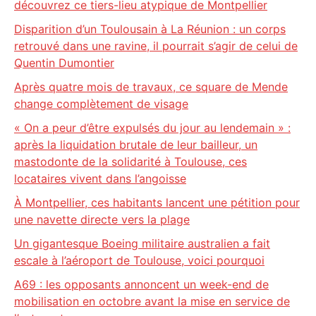
découvrez ce tiers-lieu atypique de Montpellier
Disparition d’un Toulousain à La Réunion : un corps
retrouvé dans une ravine, il pourrait s’agir de celui de
Quentin Dumontier
Après quatre mois de travaux, ce square de Mende
change complètement de visage
« On a peur d’être expulsés du jour au lendemain » :
après la liquidation brutale de leur bailleur, un
mastodonte de la solidarité à Toulouse, ces
locataires vivent dans l’angoisse
À Montpellier, ces habitants lancent une pétition pour
une navette directe vers la plage
Un gigantesque Boeing militaire australien a fait
escale à l’aéroport de Toulouse, voici pourquoi
A69 : les opposants annoncent un week-end de
mobilisation en octobre avant la mise en service de