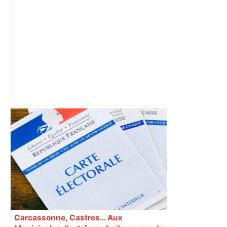
au sud de Toulouse – ladepeche.fr
Après la fusion avec la liste PS
Toulouse, le candidat LFI salue "une
dynamique qui nous oblige à la
responsabilité" – Franceinfo
Carcassonne, Castres… Aux