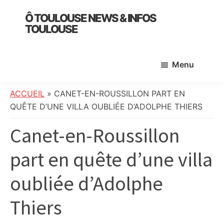
Skip
Skip
Skip
Ô TOULOUSE NEWS & INFOS
to
to
to
TOULOUSE
main
primary
footer
essentiel
content
sidebar
de
Menu
l’actualité
toulousaine
:
ACCUEIL
»
CANET-EN-ROUSSILLON PART EN
info
QUÊTE D’UNE VILLA OUBLIÉE D’ADOLPHE THIERS
locale,
Canet-en-Roussillon
société,
culture,
part en quête d’une villa
politique,
météo,
oubliée d’Adolphe
faits
divers
Thiers
et
initiatives