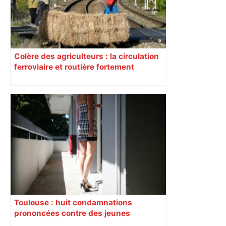
Colère des agriculteurs : la circulation
ferroviaire et routière fortement
perturbée en Haute-Garonne, l’A61
bloquée
Toulouse : huit condamnations
prononcées contre des jeunes
impliqués dans la prostitution