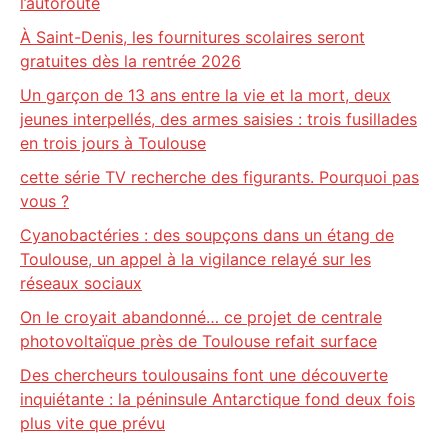
l’autoroute
À Saint-Denis, les fournitures scolaires seront
gratuites dès la rentrée 2026
Un garçon de 13 ans entre la vie et la mort, deux
jeunes interpellés, des armes saisies : trois fusillades
en trois jours à Toulouse
cette série TV recherche des figurants. Pourquoi pas
vous ?
Cyanobactéries : des soupçons dans un étang de
Toulouse, un appel à la vigilance relayé sur les
réseaux sociaux
On le croyait abandonné… ce projet de centrale
photovoltaïque près de Toulouse refait surface
Des chercheurs toulousains font une découverte
inquiétante : la péninsule Antarctique fond deux fois
plus vite que prévu