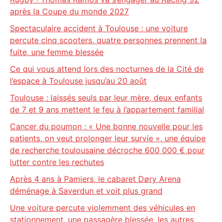
après la Coupe du monde 2027
Spectaculaire accident à Toulouse : une voiture
percute cinq scooters, quatre personnes prennent la
fuite, une femme blessée
Ce qui vous attend lors des nocturnes de la Cité de
l’espace à Toulouse jusqu’au 20 août
Toulouse : laissés seuls par leur mère, deux enfants
de 7 et 9 ans mettent le feu à l’appartement familial
Cancer du poumon : « Une bonne nouvelle pour les
patients, on veut prolonger leur survie », une équipe
de recherche toulousaine décroche 600 000 € pour
lutter contre les rechutes
Après 4 ans à Pamiers, le cabaret Døry Arena
déménage à Saverdun et voit plus grand
Une voiture percute violemment des véhicules en
stationnement, une passagère blessée, les autres