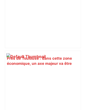
Près de Toulouse : dans cette zone
économique, un axe majeur va être
fermé en fin de soirée, voici les
déviations – Actu.fr