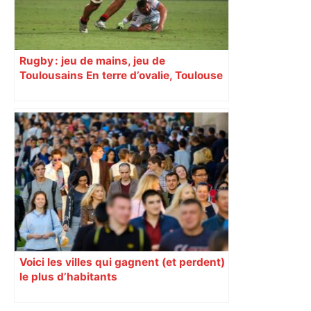
Rugby : jeu de mains, jeu de
Toulousains En terre d’ovalie, Toulouse
est capitale avec son club, le Stade
toulousain, accumulant les titres, mais
revendiquant surtout son art du jeu en
mouvement, vif et spectaculaire.
Décryptage. Série (4 / 10)
Voici les villes qui gagnent (et perdent)
le plus d’habitants