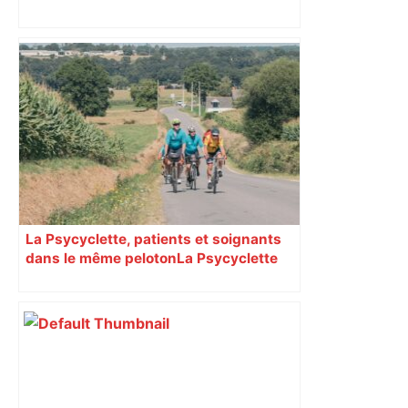
«Cela inquiète les entreprises» :
Nicolas Durand pointe du doigt le
programme de LFI à Toulouse pour les
élections municipales – Europe 1
La Psycyclette, patients et soignants
dans le même peloton​​​​​​ La Psycyclette
est une randonnée à vélo de plus de
1000 kilomètres mêlant des personnes
vivant avec des troubles psychiques,
des soignants et des cyclotouristes.
« La Croix » a participé en septembre à
sa septième édition, du Mont-Saint-
Michel à Toulouse.