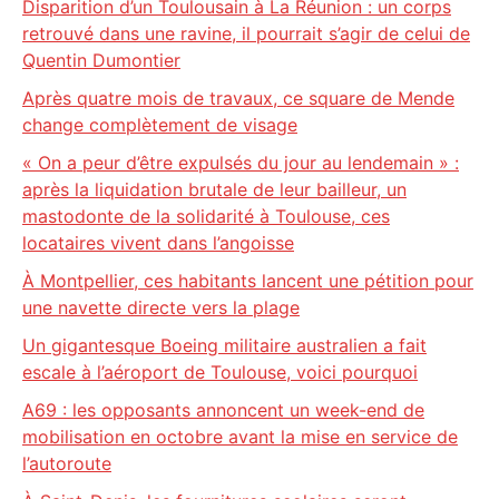
Disparition d’un Toulousain à La Réunion : un corps
retrouvé dans une ravine, il pourrait s’agir de celui de
Quentin Dumontier
Après quatre mois de travaux, ce square de Mende
change complètement de visage
« On a peur d’être expulsés du jour au lendemain » :
après la liquidation brutale de leur bailleur, un
mastodonte de la solidarité à Toulouse, ces
locataires vivent dans l’angoisse
À Montpellier, ces habitants lancent une pétition pour
une navette directe vers la plage
Un gigantesque Boeing militaire australien a fait
escale à l’aéroport de Toulouse, voici pourquoi
A69 : les opposants annoncent un week-end de
mobilisation en octobre avant la mise en service de
l’autoroute