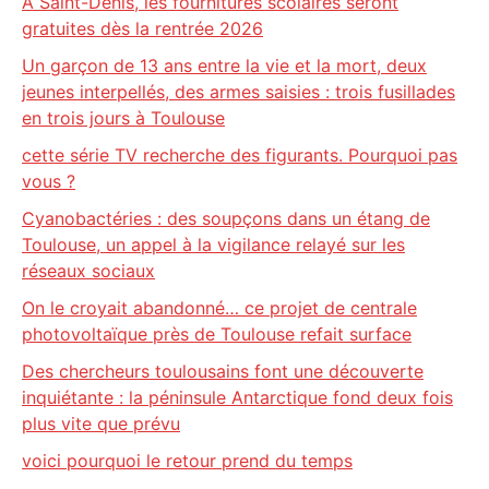
À Saint-Denis, les fournitures scolaires seront
gratuites dès la rentrée 2026
Un garçon de 13 ans entre la vie et la mort, deux
jeunes interpellés, des armes saisies : trois fusillades
en trois jours à Toulouse
cette série TV recherche des figurants. Pourquoi pas
vous ?
Cyanobactéries : des soupçons dans un étang de
Toulouse, un appel à la vigilance relayé sur les
réseaux sociaux
On le croyait abandonné… ce projet de centrale
photovoltaïque près de Toulouse refait surface
Des chercheurs toulousains font une découverte
inquiétante : la péninsule Antarctique fond deux fois
plus vite que prévu
voici pourquoi le retour prend du temps