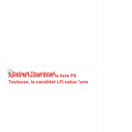
ce couple fusionnel a basculé dans
l'horreur – Actu.fr
Après la fusion avec la liste PS
Toulouse, le candidat LFI salue "une
dynamique qui nous oblige à la
responsabilité" – Franceinfo