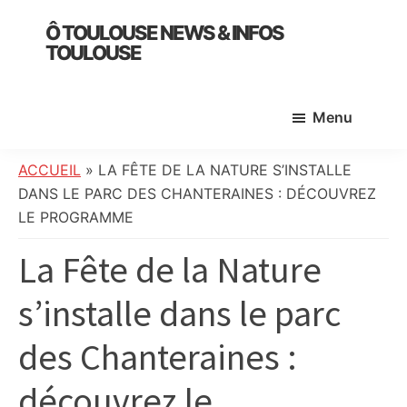
Skip
Skip
Skip
Ô TOULOUSE NEWS & INFOS
to
to
to
TOULOUSE
main
primary
footer
essentiel
content
sidebar
de
Menu
l’actualité
toulousaine
:
ACCUEIL
»
LA FÊTE DE LA NATURE S’INSTALLE
info
DANS LE PARC DES CHANTERAINES : DÉCOUVREZ
locale,
LE PROGRAMME
société,
La Fête de la Nature
culture,
politique,
s’installe dans le parc
météo,
faits
des Chanteraines :
divers
et
découvrez le
initiatives