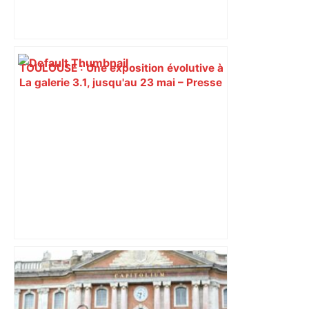
TOULOUSE : Une exposition évolutive à
La galerie 3.1, jusqu'au 23 mai – Presse
Agence
Jean-Louis Murat : la face cachée du
poète dévoilée par le Toulousain Marc
Besse – ladepeche.fr