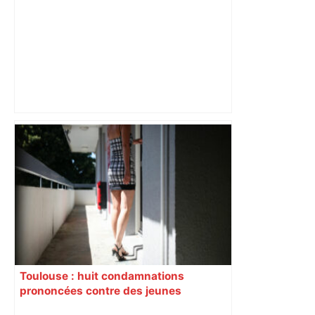
Près de Toulouse : dans cette zone
économique, un axe majeur va être
fermé en fin de soirée, voici les
déviations – Actu.fr
Toulouse : huit condamnations
prononcées contre des jeunes
impliqués dans la prostitution