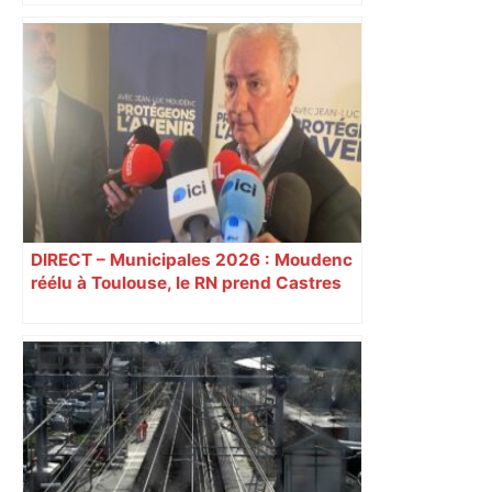
Un drone provoque un chaos aérien à
Toulouse : ce que risque vraiment un
pilote hors des clous – France 3
Régions
DIRECT – Municipales 2026 : Moudenc
réélu à Toulouse, le RN prend Castres
et Carcassonne