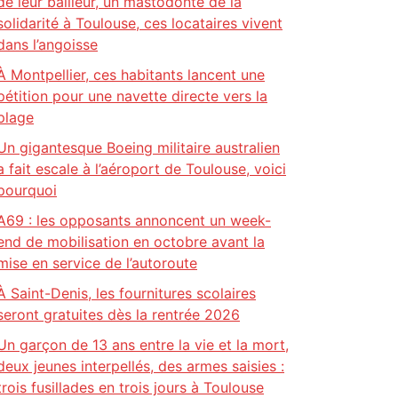
de leur bailleur, un mastodonte de la
solidarité à Toulouse, ces locataires vivent
dans l’angoisse
À Montpellier, ces habitants lancent une
pétition pour une navette directe vers la
plage
Un gigantesque Boeing militaire australien
a fait escale à l’aéroport de Toulouse, voici
pourquoi
A69 : les opposants annoncent un week-
end de mobilisation en octobre avant la
mise en service de l’autoroute
À Saint-Denis, les fournitures scolaires
seront gratuites dès la rentrée 2026
Un garçon de 13 ans entre la vie et la mort,
deux jeunes interpellés, des armes saisies :
trois fusillades en trois jours à Toulouse