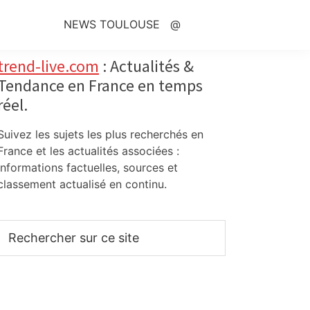
NEWS TOULOUSE
@
Primary
trend-live.com
: Actualités &
Tendance en France en temps
Sidebar
réel.
Suivez les sujets les plus recherchés en
France et les actualités associées :
informations factuelles, sources et
classement actualisé en continu.
Rechercher
sur
ce
site