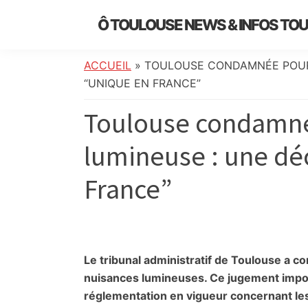
Skip
Skip
Skip
Skip
Ô TOULOUSE NEWS & INFOS TO
to
to
to
to
essentiel
primary
main
primary
footer
de
navigation
content
sidebar
ACCUEIL
»
TOULOUSE CONDAMNÉE POUR 
l’actualité
“UNIQUE EN FRANCE”
toulousaine
Toulouse condamné
:
info
lumineuse : une dé
locale,
société,
France”
culture,
politique,
météo,
faits
divers
Le tribunal administratif de Toulouse a c
et
nuisances lumineuses. Ce jugement impose
initiatives
réglementation en vigueur concernant les 