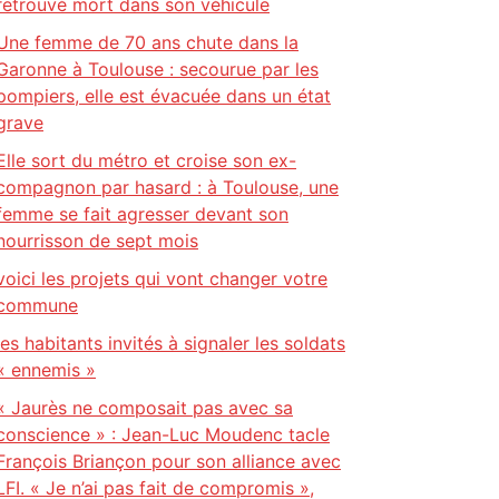
retrouvé mort dans son véhicule
Une femme de 70 ans chute dans la
Garonne à Toulouse : secourue par les
pompiers, elle est évacuée dans un état
grave
Elle sort du métro et croise son ex-
compagnon par hasard : à Toulouse, une
femme se fait agresser devant son
nourrisson de sept mois
voici les projets qui vont changer votre
commune
les habitants invités à signaler les soldats
« ennemis »
« Jaurès ne composait pas avec sa
conscience » : Jean-Luc Moudenc tacle
François Briançon pour son alliance avec
LFI. « Je n’ai pas fait de compromis »,