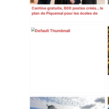
Cantine gratuite, 600 postes créés… le
plan de Piquemal pour les écoles de
Toulouse
Capilla en bleu ciel pour combien de
temps encore ? Toulouse et l'UBB aux