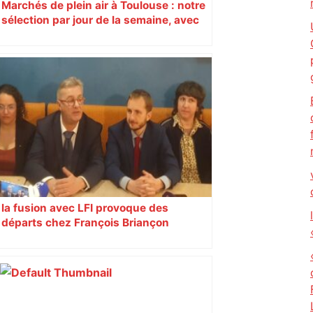
Marchés de plein air à Toulouse : notre
sélection par jour de la semaine, avec
les producteurs à ne pas rater
la fusion avec LFI provoque des
départs chez François Briançon