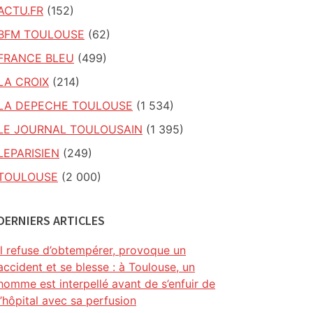
ACTU.FR
(152)
BFM TOULOUSE
(62)
FRANCE BLEU
(499)
LA CROIX
(214)
LA DEPECHE TOULOUSE
(1 534)
LE JOURNAL TOULOUSAIN
(1 395)
LEPARISIEN
(249)
TOULOUSE
(2 000)
DERNIERS ARTICLES
Il refuse d’obtempérer, provoque un
accident et se blesse : à Toulouse, un
homme est interpellé avant de s’enfuir de
l’hôpital avec sa perfusion