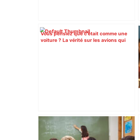
Vous pensiez que c’était comme une
voiture ? La vérité sur les avions qui
reculent – ici.fr
Toulouse. Un incendie se déclare dans
un bâtiment désaffecté : une
cinquantaine de migrants évacuée –