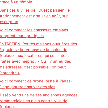
grâce à un témoin
Dans ces 8 villes de l’Ouest parisien, le
stationnement est gratuit en août, sur
inscription
voici comment les chasseurs catalans
adaptent leurs pratiques
ENTRETIEN. Petites maisons ouvrières des
Argoulets : la réponse de la mairie de
Toulouse aux locataires qui se sentent
traités avec mépris : « Qu’il y ait eu des
maladresses, c’est possible ; on peut
l’entendre »
voici comment ce drone, testé à Valras-
Plage, pourrait sauver des vies
Tisséo vend une de ses anciennes agences
commerciales en plein centre-ville de
Toulouse