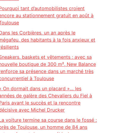
Pourquoi tant d’automobilistes croient
encore au stationnement gratuit en août à
Toulouse
Dans les Corbières, un an après le
mégafeu, des habitants à la fois anxieux et
résilients
Sneakers, baskets et vêtements : avec sa
nouvelle boutique de 300 m², New Balance
renforce sa présence dans un marché très
concurrentiel à Toulouse
« On dormait dans un placard »… les
années de galère des Chevaliers du Fiel à
Paris avant le succès et la rencontre
décisive avec Michel Drucker
La voiture termine sa course dans le fossé :
près de Toulouse, un homme de 84 ans