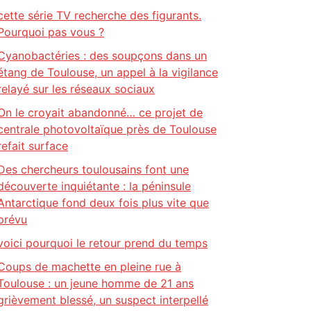
cette série TV recherche des figurants.
Pourquoi pas vous ?
Cyanobactéries : des soupçons dans un
étang de Toulouse, un appel à la vigilance
relayé sur les réseaux sociaux
On le croyait abandonné… ce projet de
centrale photovoltaïque près de Toulouse
refait surface
Des chercheurs toulousains font une
découverte inquiétante : la péninsule
Antarctique fond deux fois plus vite que
prévu
voici pourquoi le retour prend du temps
Coups de machette en pleine rue à
Toulouse : un jeune homme de 21 ans
grièvement blessé, un suspect interpellé