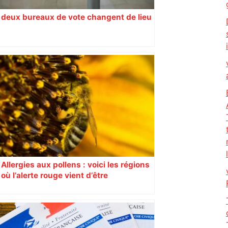
deux bureaux de vote changent de lieu
Allergies aux pollens : voici les régions
où l’alerte rouge vient d’être
déclenchée