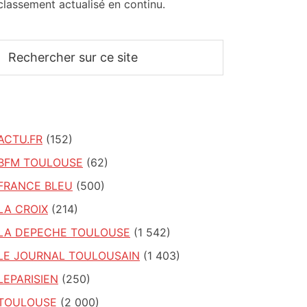
classement actualisé en continu.
Rechercher
sur
ce
site
ACTU.FR
(152)
BFM TOULOUSE
(62)
FRANCE BLEU
(500)
LA CROIX
(214)
LA DEPECHE TOULOUSE
(1 542)
LE JOURNAL TOULOUSAIN
(1 403)
LEPARISIEN
(250)
TOULOUSE
(2 000)