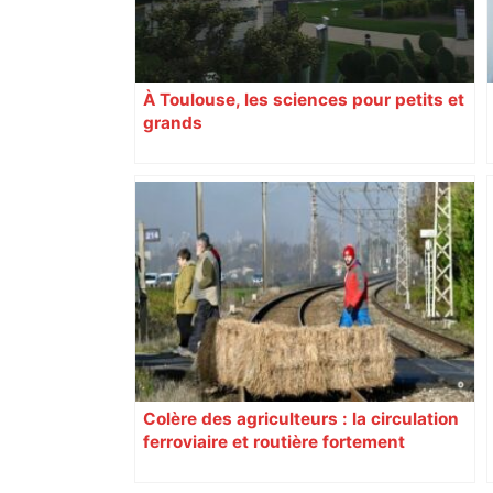
À Toulouse, les sciences pour petits et
grands
Colère des agriculteurs : la circulation
ferroviaire et routière fortement
perturbée en Haute-Garonne, l’A61
bloquée