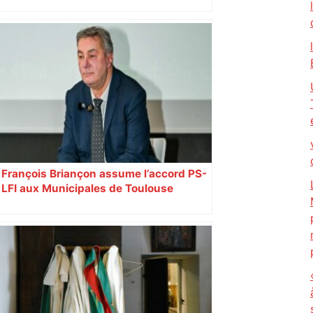
ENTRETIEN. Municipales 2026 à
Toulouse : sous le feu des critiques,
Briançon assume son alliance avec
Piquemal, "ce n’est pas un accord de
postes" – ladepeche.fr
François Briançon assume l’accord PS-
LFI aux Municipales de Toulouse
malgré l’échec