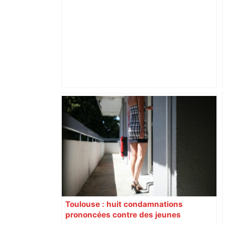
Alliance PS/LFI à Toulouse : Marc
Sztulman claque la porte – RMC
Toulouse : huit condamnations
prononcées contre des jeunes