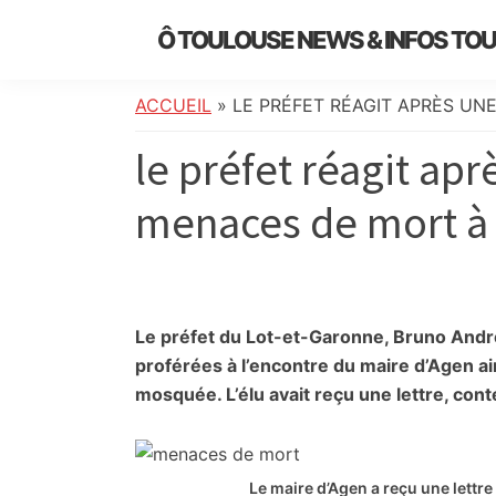
Skip
Skip
Skip
Skip
Ô TOULOUSE NEWS & INFOS TO
to
to
to
to
essentiel
primary
main
primary
footer
de
navigation
content
sidebar
ACCUEIL
»
LE PRÉFET RÉAGIT APRÈS UN
l’actualité
le préfet réagit apr
toulousaine
:
menaces de mort à
info
locale,
société,
culture,
politique,
Le préfet du Lot-et-Garonne, Bruno And
météo,
proférées à l’encontre du maire d’Agen ain
faits
mosquée. L’élu avait reçu une lettre, cont
divers
et
initiatives
Le maire d’Agen a reçu une lett