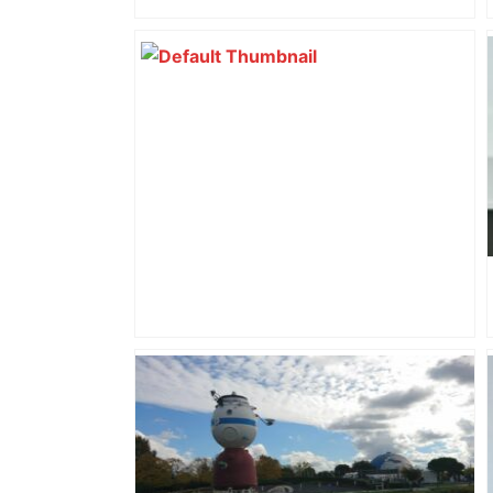
impliqués dans la prostitution
d’adolescentes
L'Argentin Juan Cruz Mallia prolonge à
Toulouse jusqu'en 2029 – L'Équipe