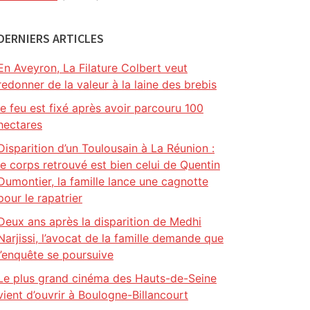
DERNIERS ARTICLES
En Aveyron, La Filature Colbert veut
redonner de la valeur à la laine des brebis
le feu est fixé après avoir parcouru 100
hectares
Disparition d’un Toulousain à La Réunion :
le corps retrouvé est bien celui de Quentin
Dumontier, la famille lance une cagnotte
pour le rapatrier
Deux ans après la disparition de Medhi
Narjissi, l’avocat de la famille demande que
l’enquête se poursuive
Le plus grand cinéma des Hauts-de-Seine
vient d’ouvrir à Boulogne-Billancourt