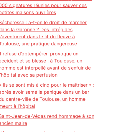
000 signatures réunies pour sauver ces
petites maisons ouvrières
Sécheresse : a-t-on le droit de marcher
dans la Garonne ? Des intrépides
s’aventurent dans le lit du fleuve à
Toulouse, une pratique dangereuse
Il refuse d’obtempérer, provoque un
accident et se blesse : à Toulouse, un
homme est interpellé avant de s’enfuir de
l’hôpital avec sa perfusion
« Ils se sont mis à cinq pour le maîtriser » :
après avoir semé la panique dans un bar
du centre-ville de Toulouse, un homme
meurt à l’hôpital
Saint-Jean-de-Védas rend hommage à son
ancien maire