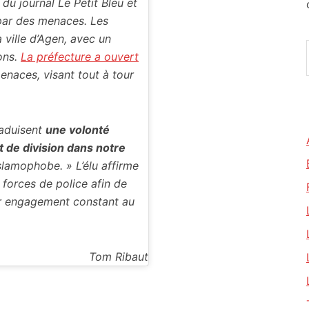
du journal Le Petit Bleu et
 par des menaces. Les
 ville d’Agen, avec un
ons.
La préfecture a ouvert
enaces, visant tout à tour
raduisent
une volonté
et de division dans notre
slamophobe. » L’élu affirme
 forces de police afin de
eur engagement constant au
Tom Ribaut