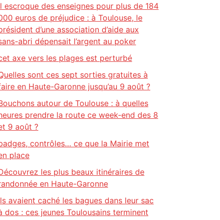
Il escroque des enseignes pour plus de 184
000 euros de préjudice : à Toulouse, le
président d’une association d’aide aux
sans-abri dépensait l’argent au poker
cet axe vers les plages est perturbé
Quelles sont ces sept sorties gratuites à
faire en Haute-Garonne jusqu’au 9 août ?
Bouchons autour de Toulouse : à quelles
heures prendre la route ce week-end des 8
et 9 août ?
badges, contrôles… ce que la Mairie met
en place
Découvrez les plus beaux itinéraires de
randonnée en Haute-Garonne
Ils avaient caché les bagues dans leur sac
à dos : ces jeunes Toulousains terminent