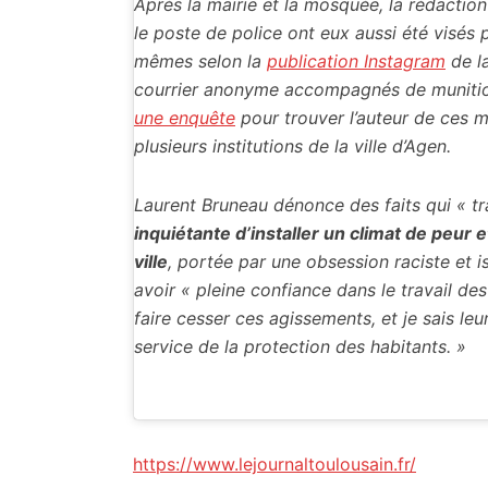
Après la mairie et la mosquée, la rédaction 
le poste de police ont eux aussi été visés
mêmes selon la
publication Instagram
de la
courrier anonyme accompagnés de muniti
une enquête
pour trouver l’auteur de ces m
plusieurs institutions de la ville d’Agen.
Laurent Bruneau dénonce des faits qui « t
inquiétante d’installer un climat de peur 
ville
, portée par une obsession raciste et i
avoir « pleine confiance dans le travail des
faire cesser ces agissements, et je sais l
service de la protection des habitants. »
https://www.lejournaltoulousain.fr/