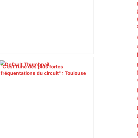
"C’est l’une des plus fortes
fréquentations du circuit" : Toulouse
est-elle la capitale du poker amateur –
ladepeche.fr