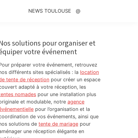
NEWS TOULOUSE
@
Primary
Sidebar
Nos solutions pour organiser et
équiper votre événement
Pour préparer votre événement, retrouvez
nos différents sites spécialisés : la
location
de tente de réception
pour créer un espace
couvert adapté à votre réception, les
tentes nomades
pour une installation plus
originale et modulable, notre
agence
événementielle
pour l’organisation et la
coordination de vos événements, ainsi que
nos solutions de
tente de mariage
pour
aménager une réception élégante en