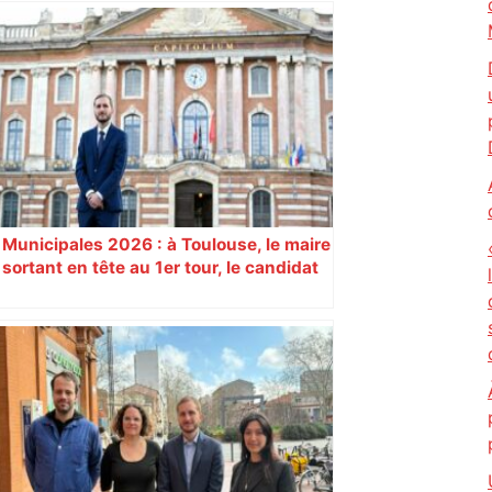
Près de Toulouse : dans cette zone
économique, un axe majeur va être
fermé en fin de soirée, voici les
déviations – Actu.fr
Municipales 2026 : à Toulouse, le maire
sortant en tête au 1er tour, le candidat
insoumis crée la surprise