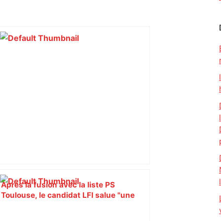
Après la fusion avec la liste PS
Toulouse, le candidat LFI salue "une
dynamique qui nous oblige à la
responsabilité" – Franceinfo