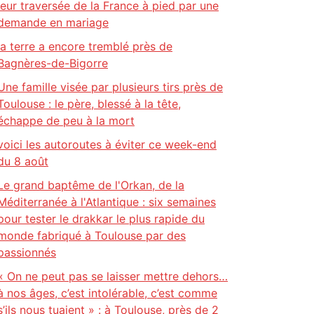
leur traversée de la France à pied par une
demande en mariage
la terre a encore tremblé près de
Bagnères-de-Bigorre
Une famille visée par plusieurs tirs près de
Toulouse : le père, blessé à la tête,
échappe de peu à la mort
voici les autoroutes à éviter ce week-end
du 8 août
Le grand baptême de l'Orkan, de la
Méditerranée à l'Atlantique : six semaines
pour tester le drakkar le plus rapide du
monde fabriqué à Toulouse par des
passionnés
« On ne peut pas se laisser mettre dehors…
à nos âges, c’est intolérable, c’est comme
s’ils nous tuaient » : à Toulouse, près de 2