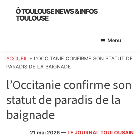
Skip
Skip
Skip
Ô TOULOUSE NEWS & INFOS
to
to
to
TOULOUSE
main
primary
footer
essentiel
content
sidebar
de
Menu
l’actualité
toulousaine
:
ACCUEIL
»
L’OCCITANIE CONFIRME SON STATUT DE
info
PARADIS DE LA BAIGNADE
locale,
l’Occitanie confirme son
société,
culture,
statut de paradis de la
politique,
météo,
baignade
faits
divers
et
21 mai 2026
—
LE JOURNAL TOULOUSAIN
initiatives