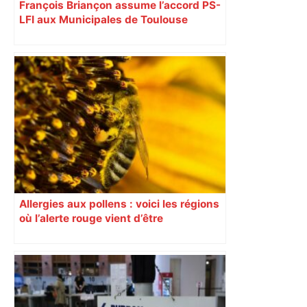
François Briançon assume l’accord PS-
LFI aux Municipales de Toulouse
malgré l’échec
Allergies aux pollens : voici les régions
où l’alerte rouge vient d’être
déclenchée