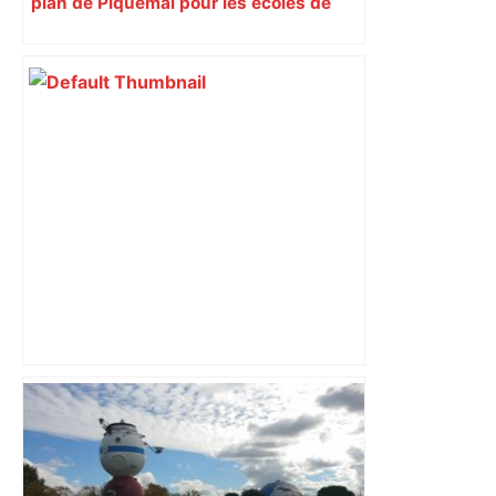
plan de Piquemal pour les écoles de
Toulouse
Capilla en bleu ciel pour combien de
temps encore ? Toulouse et l'UBB aux
aguets – Rugbynistere