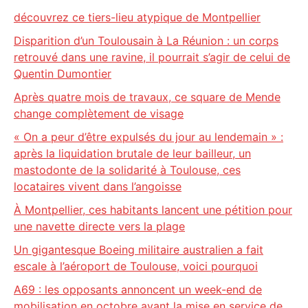
découvrez ce tiers-lieu atypique de Montpellier
Disparition d’un Toulousain à La Réunion : un corps
retrouvé dans une ravine, il pourrait s’agir de celui de
Quentin Dumontier
Après quatre mois de travaux, ce square de Mende
change complètement de visage
« On a peur d’être expulsés du jour au lendemain » :
après la liquidation brutale de leur bailleur, un
mastodonte de la solidarité à Toulouse, ces
locataires vivent dans l’angoisse
À Montpellier, ces habitants lancent une pétition pour
une navette directe vers la plage
Un gigantesque Boeing militaire australien a fait
escale à l’aéroport de Toulouse, voici pourquoi
A69 : les opposants annoncent un week-end de
mobilisation en octobre avant la mise en service de