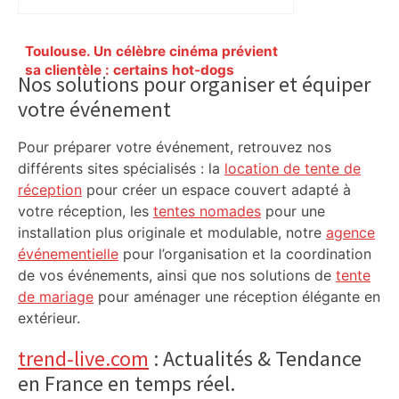
Primary
Toulouse. Un célèbre cinéma prévient
Sidebar
sa clientèle : certains hot-dogs
Nos solutions pour organiser et équiper
pouvaient être contaminés à la listeria –
votre événement
Actu.fr
Pour préparer votre événement, retrouvez nos
différents sites spécialisés : la
location de tente de
réception
pour créer un espace couvert adapté à
votre réception, les
tentes nomades
pour une
installation plus originale et modulable, notre
agence
événementielle
pour l’organisation et la coordination
de vos événements, ainsi que nos solutions de
tente
de mariage
pour aménager une réception élégante en
extérieur.
trend-live.com
: Actualités & Tendance
en France en temps réel.