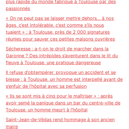
plus rapide du monde fabriqué à Toulouse par des
passionnés
« On ne peut pas se laisser mettre dehors… à nos
âges, c’est intolérable, c’est comme s’ils nous
tuaient » : à Toulouse, près de 2 000 signatures
réunies pour sauver ces petites maisons ouvrières
Sécheresse : a-t-on le droit de marcher dans la
Garonne ? Des intrépides s’aventurent dans le lit du
fleuve à Toulouse, une pratique dangereuse
Il refuse d’obtempérer, provoque un accident et se
blesse : à Toulouse, un homme est interpellé avant de
s’enfuir de l’hôpital avec sa perfusion
« Ils se sont mis à cinq pour le maîtriser » : après
avoir semé la panique dans un bar du centre-ville de
Toulouse, un homme meurt à l’hôpital
Saint-Jean-de-Védas rend hommage à son ancien
maire