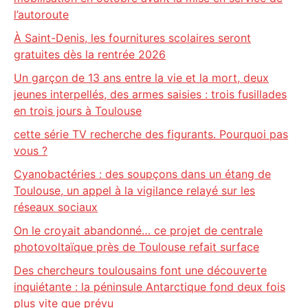
l’autoroute
À Saint-Denis, les fournitures scolaires seront
gratuites dès la rentrée 2026
Un garçon de 13 ans entre la vie et la mort, deux
jeunes interpellés, des armes saisies : trois fusillades
en trois jours à Toulouse
cette série TV recherche des figurants. Pourquoi pas
vous ?
Cyanobactéries : des soupçons dans un étang de
Toulouse, un appel à la vigilance relayé sur les
réseaux sociaux
On le croyait abandonné… ce projet de centrale
photovoltaïque près de Toulouse refait surface
Des chercheurs toulousains font une découverte
inquiétante : la péninsule Antarctique fond deux fois
plus vite que prévu