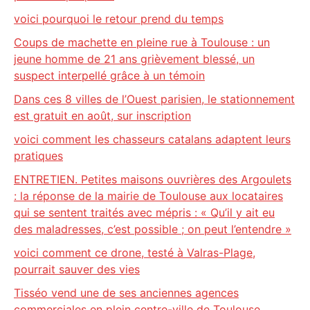
voici pourquoi le retour prend du temps
Coups de machette en pleine rue à Toulouse : un
jeune homme de 21 ans grièvement blessé, un
suspect interpellé grâce à un témoin
Dans ces 8 villes de l’Ouest parisien, le stationnement
est gratuit en août, sur inscription
voici comment les chasseurs catalans adaptent leurs
pratiques
ENTRETIEN. Petites maisons ouvrières des Argoulets
: la réponse de la mairie de Toulouse aux locataires
qui se sentent traités avec mépris : « Qu’il y ait eu
des maladresses, c’est possible ; on peut l’entendre »
voici comment ce drone, testé à Valras-Plage,
pourrait sauver des vies
Tisséo vend une de ses anciennes agences
commerciales en plein centre-ville de Toulouse