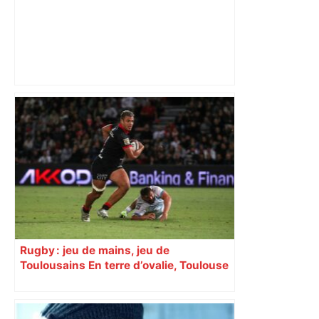
Toulouse. Un incendie se déclare dans
un bâtiment désaffecté : une
cinquantaine de migrants évacuée –
Actu.fr
Rugby : jeu de mains, jeu de
Toulousains En terre d’ovalie, Toulouse
est capitale avec son club, le Stade
toulousain, accumulant les titres, mais
revendiquant surtout son art du jeu en