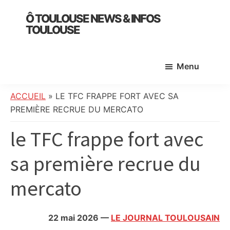
Skip
Skip
Skip
Ô TOULOUSE NEWS & INFOS
to
to
to
TOULOUSE
main
primary
footer
essentiel
content
sidebar
de
Menu
l’actualité
toulousaine
:
ACCUEIL
»
LE TFC FRAPPE FORT AVEC SA
info
PREMIÈRE RECRUE DU MERCATO
locale,
le TFC frappe fort avec
société,
culture,
sa première recrue du
politique,
météo,
mercato
faits
divers
et
22 mai 2026
—
LE JOURNAL TOULOUSAIN
initiatives