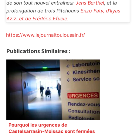
de son tout nouvel entraîneur
Jens Berthel
, et la
prolongation de trois Pitchouns
Enzo Faty, d’Ilyas
Azizi et de Frédéric Efuele.
https://www.lejournaltoulousain.fr/
Publications Similaires :
Pourquoi les urgences de
Castelsarrasin-Moissac sont fermées