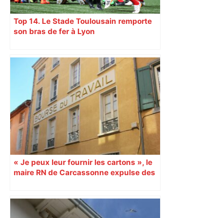
Top 14. Le Stade Toulousain remporte
son bras de fer à Lyon
« Je peux leur fournir les cartons », le
maire RN de Carcassonne expulse des
syndicats