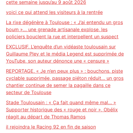
cette semaine jusqu’au 9 août 2026
voici ce qui attend les visiteurs à la rentrée
La rixe dégénère à Toulouse : « J’ai entendu un gros
boum »… une grenade artisanale explose, les
policiers bouclent la rue et interpellent un suspect
EXCLUSIF. L’enquête d’un vidéaste toulousain sur
Guillaume Pley et le média Legend est supprimée de
YouTube, son auteur dénonce une « censure »
REPORTAGE. « Je n’en peux plus » : bouchons, piste
cyclable supprimée, passage piéton réduit… un gros
chantier continue de semer la pagaille dans ce
secteur de Toulouse
Stade Toulousain : « Ça fait quand même mal… »
Supporter historique des « rouge et noir », Obélix
réagit au départ de Thomas Ramos
il rejoindra le Racing 92 en fin de saison