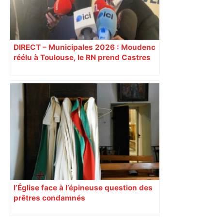
DIRECT – Municipales 2026 : Moudenc
réélu à Toulouse, le RN prend Castres
et Carcassonne
l’Église face à l’épineuse question des
prêtres condamnés