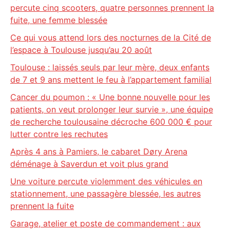
percute cinq scooters, quatre personnes prennent la
fuite, une femme blessée
Ce qui vous attend lors des nocturnes de la Cité de
l’espace à Toulouse jusqu’au 20 août
Toulouse : laissés seuls par leur mère, deux enfants
de 7 et 9 ans mettent le feu à l’appartement familial
Cancer du poumon : « Une bonne nouvelle pour les
patients, on veut prolonger leur survie », une équipe
de recherche toulousaine décroche 600 000 € pour
lutter contre les rechutes
Après 4 ans à Pamiers, le cabaret Døry Arena
déménage à Saverdun et voit plus grand
Une voiture percute violemment des véhicules en
stationnement, une passagère blessée, les autres
prennent la fuite
Garage, atelier et poste de commandement : aux