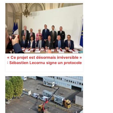
Les pompiers sont intervenus place du
Capitole hier matin : que s’est-il passé
? – ladepeche.fr
« Ce projet est désormais irréversible »
: Sébastien Lecornu signe un protocole
pour sacraliser la LGV Toulouse-
Bordeaux