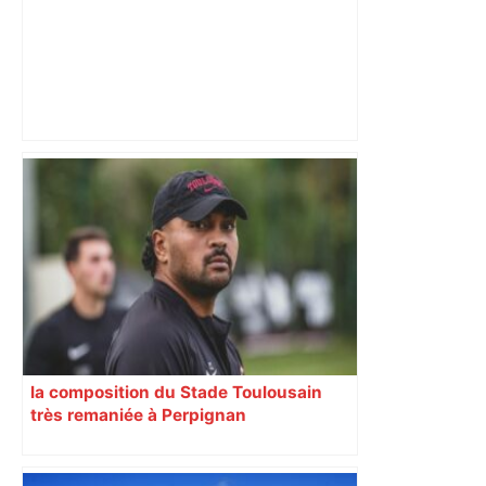
Sébastien Lecornu en visite à Toulouse
: pourquoi la venue du Premier ministre
est-elle très attendue ? – Actu.fr
la composition du Stade Toulousain
très remaniée à Perpignan