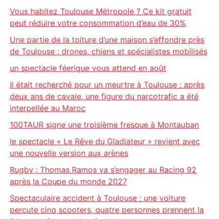
Vous habitez Toulouse Métropole ? Ce kit gratuit
peut réduire votre consommation d’eau de 30%
Une partie de la toiture d’une maison s’effondre près
de Toulouse : drones, chiens et spécialistes mobilisés
un spectacle féerique vous attend en août
Il était recherché pour un meurtre à Toulouse : après
deux ans de cavale, une figure du narcotrafic a été
interpellée au Maroc
100TAUR signe une troisième fresque à Montauban
le spectacle « Le Rêve du Gladiateur » revient avec
une nouvelle version aux arènes
Rugby : Thomas Ramos va s’engager au Racing 92
après la Coupe du monde 2027
Spectaculaire accident à Toulouse : une voiture
percute cinq scooters, quatre personnes prennent la