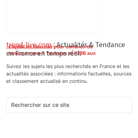
Primary
trend-live.com
: Actualités & Tendance
Capilla en bleu ciel pour combien de
en France en temps réel.
Sidebar
temps encore ? Toulouse et l'UBB aux
aguets – Rugbynistere
Suivez les sujets les plus recherchés en France et les
actualités associées : informations factuelles, sources
et classement actualisé en continu.
Rechercher
sur
ce
site