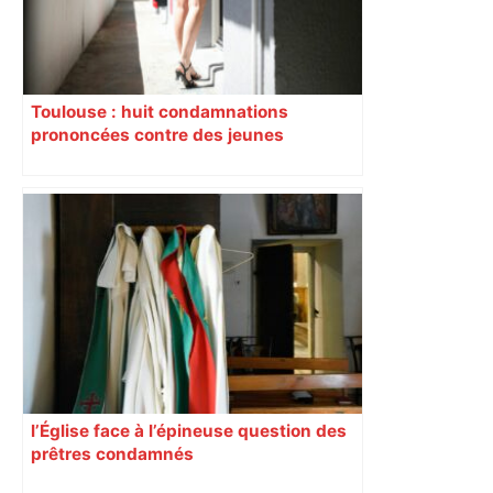
Toulouse : huit condamnations
prononcées contre des jeunes
impliqués dans la prostitution
d’adolescentes
l’Église face à l’épineuse question des
prêtres condamnés