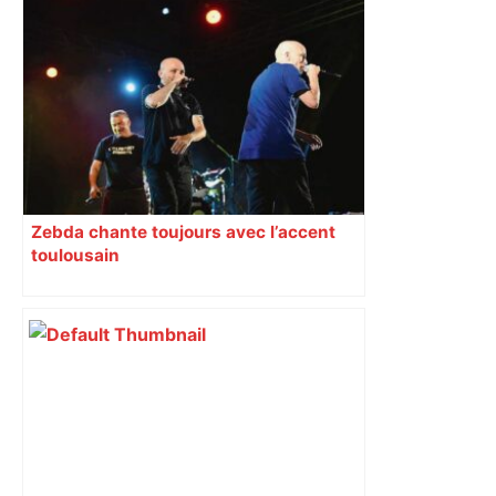
Alliance PS/LFI à Toulouse : Marc
Sztulman claque la porte – RMC
Zebda chante toujours avec l’accent
toulousain