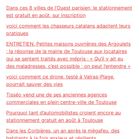
Dans ces 8 villes de l’Ouest parisien, le stationnement
est gratuit en août, sur inscription
voici comment les chasseurs catalans adaptent leurs
pratiques
ENTRETIEN. Petites maisons ouvrières des Argoulets
: la réponse de la mairie de Toulouse aux locataires
qui se sentent traités avec mépris : « Qu’il y ait eu
des maladresses, c’est possible ; on peut l’entendre »
voici comment ce drone, testé à Valras-Plage,
pourrait sauver des vies
Tisséo vend une de ses anciennes agences
commerciales en plein centre-ville de Toulouse
Pourquoi tant d’automobilistes croient encore au
stationnement gratuit en août à Toulouse
Dans les Corbières, un an après le mégafeu, des
habitants à la fois anxieux et résilients