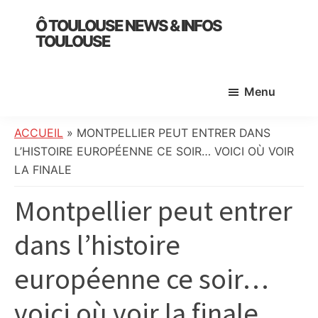
Skip
Skip
Skip
Ô TOULOUSE NEWS & INFOS
to
to
to
TOULOUSE
main
primary
footer
essentiel
content
sidebar
de
Menu
l’actualité
toulousaine
:
ACCUEIL
»
MONTPELLIER PEUT ENTRER DANS
info
L’HISTOIRE EUROPÉENNE CE SOIR… VOICI OÙ VOIR
locale,
LA FINALE
société,
Montpellier peut entrer
culture,
politique,
dans l’histoire
météo,
faits
européenne ce soir…
divers
et
voici où voir la finale
initiatives