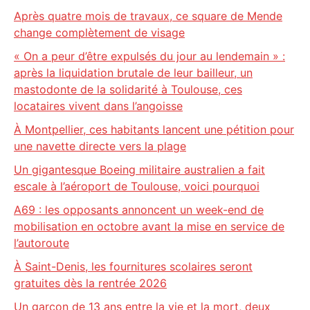
Après quatre mois de travaux, ce square de Mende
change complètement de visage
« On a peur d’être expulsés du jour au lendemain » :
après la liquidation brutale de leur bailleur, un
mastodonte de la solidarité à Toulouse, ces
locataires vivent dans l’angoisse
À Montpellier, ces habitants lancent une pétition pour
une navette directe vers la plage
Un gigantesque Boeing militaire australien a fait
escale à l’aéroport de Toulouse, voici pourquoi
A69 : les opposants annoncent un week-end de
mobilisation en octobre avant la mise en service de
l’autoroute
À Saint-Denis, les fournitures scolaires seront
gratuites dès la rentrée 2026
Un garçon de 13 ans entre la vie et la mort, deux