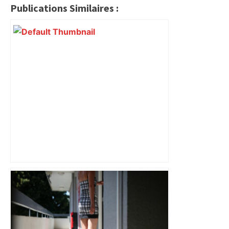
Publications Similaires :
Près de Toulouse : dans cette zone
économique, un axe majeur va être
fermé en fin de soirée, voici les
déviations – Actu.fr