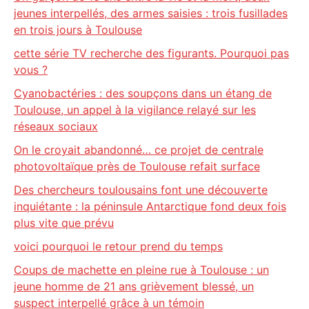
jeunes interpellés, des armes saisies : trois fusillades
en trois jours à Toulouse
cette série TV recherche des figurants. Pourquoi pas
vous ?
Cyanobactéries : des soupçons dans un étang de
Toulouse, un appel à la vigilance relayé sur les
réseaux sociaux
On le croyait abandonné… ce projet de centrale
photovoltaïque près de Toulouse refait surface
Des chercheurs toulousains font une découverte
inquiétante : la péninsule Antarctique fond deux fois
plus vite que prévu
voici pourquoi le retour prend du temps
Coups de machette en pleine rue à Toulouse : un
jeune homme de 21 ans grièvement blessé, un
suspect interpellé grâce à un témoin