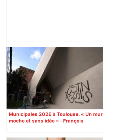
« Rien d'inquiétant » pour Guillaume
Restes, le gardien de Toulouse, après
sa sortie à Metz – L'Équipe
Municipales 2026 à Toulouse. « Un mur
moche et sans idée » : François
Piquemal (LFI), un détracteur de plus
du nouvel accueil du musée des