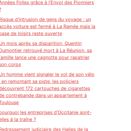
Années Folles grâce à l’Envol des Pionniers
?
Risque d’intrusion de gens du voyage : un
accès voiture est fermé à La Ramée mais la
base de loisirs reste ouverte
Un mois après sa disparition, Quentin
Dumontier retrouvé mort à La Réunion, sa
famille lance une cagnotte pour rapatrier
son corps
Un homme vient signaler le vol de son vélo
: en remontant sa piste, les policiers
découvrent 172 cartouches de cigarettes
de contrebande dans un appartement à
Toulouse
pourquoi les entreprises d’Occitanie sont-
elles à la traîne ?
Redressement judiciaire des Halles de la