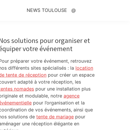
NEWS TOULOUSE
@
Primary
Sidebar
Nos solutions pour organiser et
équiper votre événement
Pour préparer votre événement, retrouvez
nos différents sites spécialisés : la
location
de tente de réception
pour créer un espace
couvert adapté à votre réception, les
tentes nomades
pour une installation plus
originale et modulable, notre
agence
événementielle
pour l’organisation et la
coordination de vos événements, ainsi que
nos solutions de
tente de mariage
pour
aménager une réception élégante en