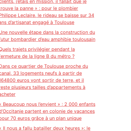
clients, j’étais en mission, il fallait que je
trouve la panne » : pour le plombier
Philippe Leclaire, le rideau se baisse sur 34
ans d’artisanat engagé à Toulouse
Une nouvelle étape dans la construction du
futur bombardier d’eau amphibie toulousain
Quels trajets privilégier pendant la
fermeture de la ligne B du métro ?
Dans ce quartier de Toulouse proche du
canal, 33 logements neufs à partir de
164800 euros vont sortir de terre, et il
reste plusieurs tailles d’appartements à
acheter
« Beaucoup nous l’envient » : 2 000 enfants
d’Occitanie partent en colonie de vacances
pour 70 euros grâce à un plan unique
« Il nous a fallu batailler deux heures »: le