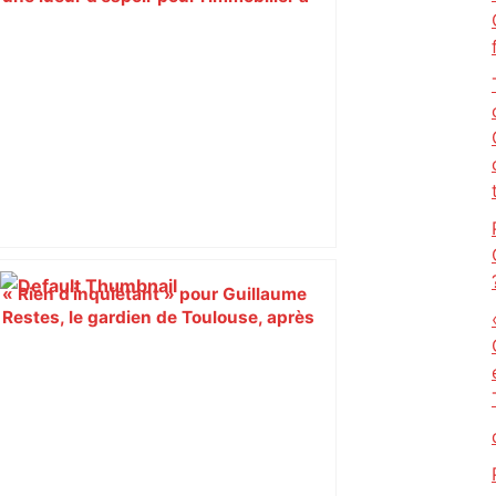
Toulouse ? – Actu.fr
« Rien d'inquiétant » pour Guillaume
Restes, le gardien de Toulouse, après
sa sortie à Metz – L'Équipe