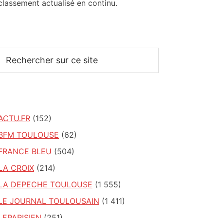
classement actualisé en continu.
Rechercher
sur
ce
site
ACTU.FR
(152)
BFM TOULOUSE
(62)
FRANCE BLEU
(504)
LA CROIX
(214)
LA DEPECHE TOULOUSE
(1 555)
LE JOURNAL TOULOUSAIN
(1 411)
LEPARISIEN
(251)