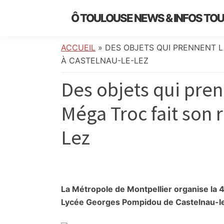
Skip
Skip
Skip
Skip
Ô TOULOUSE NEWS & INFOS TO
to
to
to
to
essentiel
primary
main
primary
footer
de
navigation
content
sidebar
ACCUEIL
»
DES OBJETS QUI PRENNENT L
l’actualité
À CASTELNAU-LE-LEZ
toulousaine
Des objets qui pren
:
info
Méga Troc fait son 
locale,
société,
Lez
culture,
politique,
météo,
faits
divers
La Métropole de Montpellier organise la 
et
Lycée Georges Pompidou de Castelnau-le-
initiatives