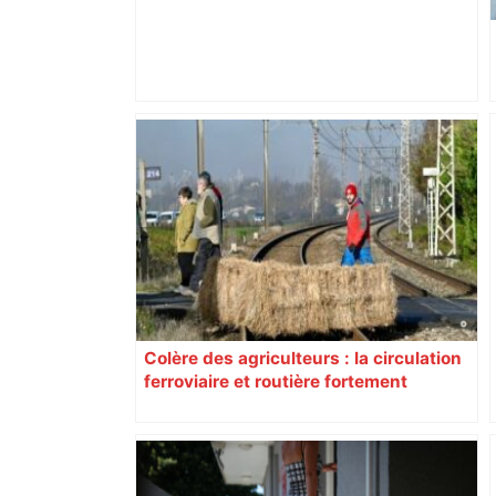
Près de Toulouse : dans cette zone
économique, un axe majeur va être
fermé en fin de soirée, voici les
déviations – Actu.fr
Colère des agriculteurs : la circulation
ferroviaire et routière fortement
perturbée en Haute-Garonne, l’A61
bloquée