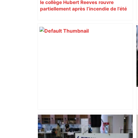
le collège Hubert Reeves rouvre
partiellement après l’incendie de l’été
Après la fusion avec la liste PS
Toulouse, le candidat LFI salue "une
dynamique qui nous oblige à la