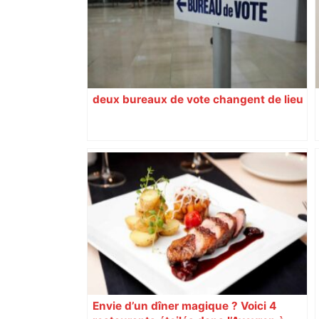
responsabilité" – Franceinfo
deux bureaux de vote changent de lieu
Envie d’un dîner magique ? Voici 4