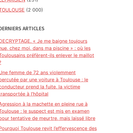
TOULOUSE
(2 000)
DERNIERS ARTICLES
DECRYPTAGE. « Je me baigne toujours
nue, chez moi, dans ma piscine » : où les
Toulousains préfèrent-ils enlever le maillot
?
Une femme de 72 ans violemment
percutée par une voiture à Toulouse : le
conducteur prend la fuite, la victime
transportée à l’hôpital
Agression à la machette en pleine rue à
Toulouse : le suspect est mis en examen
pour tentative de meurtre, mais laissé libre
Pourquoi Toulouse revit l’effervescence des