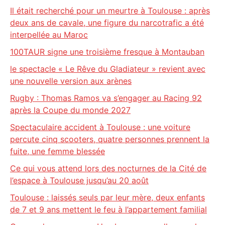
Il était recherché pour un meurtre à Toulouse : après
deux ans de cavale, une figure du narcotrafic a été
interpellée au Maroc
100TAUR signe une troisième fresque à Montauban
le spectacle « Le Rêve du Gladiateur » revient avec
une nouvelle version aux arènes
Rugby : Thomas Ramos va s’engager au Racing 92
après la Coupe du monde 2027
Spectaculaire accident à Toulouse : une voiture
percute cinq scooters, quatre personnes prennent la
fuite, une femme blessée
Ce qui vous attend lors des nocturnes de la Cité de
l’espace à Toulouse jusqu’au 20 août
Toulouse : laissés seuls par leur mère, deux enfants
de 7 et 9 ans mettent le feu à l’appartement familial