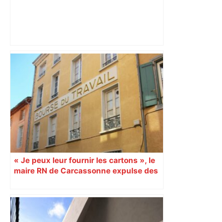
Alliance PS/LFI à Toulouse : Marc
Sztulman claque la porte – RMC
« Je peux leur fournir les cartons », le
maire RN de Carcassonne expulse des
syndicats