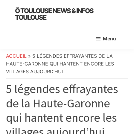
Skip
Skip
Skip
Ô TOULOUSE NEWS & INFOS
to
to
to
TOULOUSE
main
primary
footer
essentiel
content
sidebar
de
Menu
l’actualité
toulousaine
:
ACCUEIL
»
5 LÉGENDES EFFRAYANTES DE LA
info
HAUTE-GARONNE QUI HANTENT ENCORE LES
locale,
VILLAGES AUJOURD’HUI
société,
5 légendes effrayantes
culture,
politique,
de la Haute-Garonne
météo,
faits
qui hantent encore les
divers
et
villages aujourd’hui
initiatives