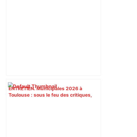
ENTRETIEN. Municipales 2026 à
Toulouse : sous le feu des critiques,
Briançon assume son alliance avec
Piquemal, "ce n’est pas un accord de
postes" – ladepeche.fr