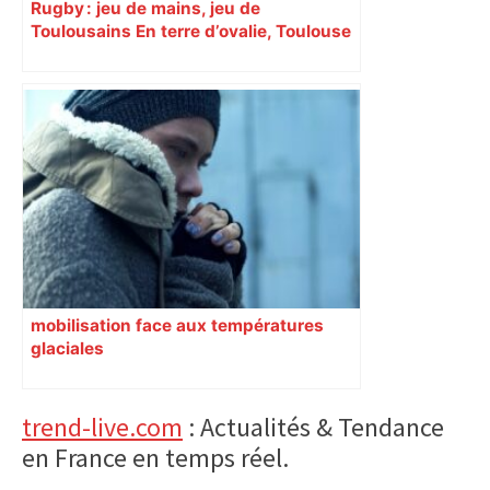
Rugby : jeu de mains, jeu de
Toulousains En terre d’ovalie, Toulouse
est capitale avec son club, le Stade
toulousain, accumulant les titres, mais
revendiquant surtout son art du jeu en
mouvement, vif et spectaculaire.
Décryptage. Série (4 / 10)
mobilisation face aux températures
glaciales
Primary
trend-live.com
: Actualités & Tendance
en France en temps réel.
Sidebar