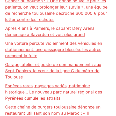
Cancer du poumon : « Une bonne nouvelle pour les
patients, on veut prolonger leur survie », une équipe
de recherche toulousaine décroche 600 000 € pour
lutter contre les rechutes
Après 4 ans à Pamiers, le cabaret Døry Arena
déménage à Saverdun et voit plus grand
Une voiture percute violemment des véhicules en
stationnement, une passagère blessée, les autres
prennent la fuite
Garage, atelier et poste de commandement : aux
Sept-Deniers, le cœur de la ligne C du métro de
Toulouse
Espèces rares, paysages variés, patrimoine
historique… Le nouveau parc naturel régional des
Pyrénées cumule les attraits
Cette chaîne de burgers toulousaine dénonce un
restaurant utilisant son nom au Maroc : « Il