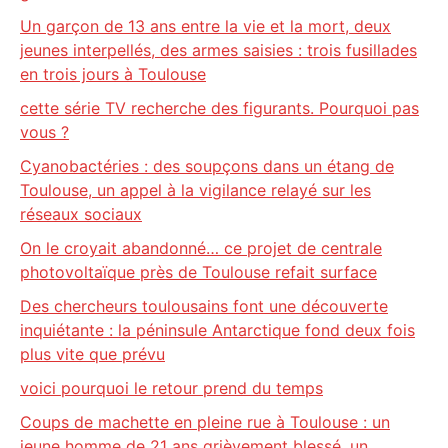
Un garçon de 13 ans entre la vie et la mort, deux
jeunes interpellés, des armes saisies : trois fusillades
en trois jours à Toulouse
cette série TV recherche des figurants. Pourquoi pas
vous ?
Cyanobactéries : des soupçons dans un étang de
Toulouse, un appel à la vigilance relayé sur les
réseaux sociaux
On le croyait abandonné… ce projet de centrale
photovoltaïque près de Toulouse refait surface
Des chercheurs toulousains font une découverte
inquiétante : la péninsule Antarctique fond deux fois
plus vite que prévu
voici pourquoi le retour prend du temps
Coups de machette en pleine rue à Toulouse : un
jeune homme de 21 ans grièvement blessé, un