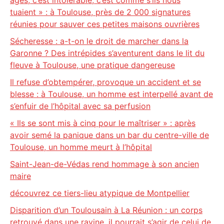
âges, c’est intolérable, c’est comme s’ils nous
tuaient » : à Toulouse, près de 2 000 signatures
réunies pour sauver ces petites maisons ouvrières
Sécheresse : a-t-on le droit de marcher dans la
Garonne ? Des intrépides s’aventurent dans le lit du
fleuve à Toulouse, une pratique dangereuse
Il refuse d’obtempérer, provoque un accident et se
blesse : à Toulouse, un homme est interpellé avant de
s’enfuir de l’hôpital avec sa perfusion
« Ils se sont mis à cinq pour le maîtriser » : après
avoir semé la panique dans un bar du centre-ville de
Toulouse, un homme meurt à l’hôpital
Saint-Jean-de-Védas rend hommage à son ancien
maire
découvrez ce tiers-lieu atypique de Montpellier
Disparition d’un Toulousain à La Réunion : un corps
retrouvé dans une ravine, il pourrait s’agir de celui de