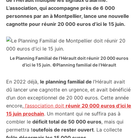
de l’Hérault multiplie les signaux d’alarme.
citoyennes
L’association, qui accompagne près de 6 000
personnes par an à Montpellier, lance une nouvelle
cagnotte
pour réunir 20 000 euros
d’ici le 15 juin.
Le Planning Familial de l’Hérault doit réunir 20 000 euros
d’ici le 15 juin. ©Planning familial de l’Hérault
En 2022 déjà,
le planning familial de
l’Hérault avait
dû lancer une cagnotte en urgence, et avait bénéficié
d’un don exceptionnel de 20 000 euros. Cette année
encore,
l’association doit
réunir 20 000 euros d’ici le
15 juin prochain
. Un montant qui ne suffira pas à
combler le
déficit total de 50 000 euros
, mais qui
permettra t
outefois de rester ouvert
. La collecte
frôle désormais les 15 000 euros
.