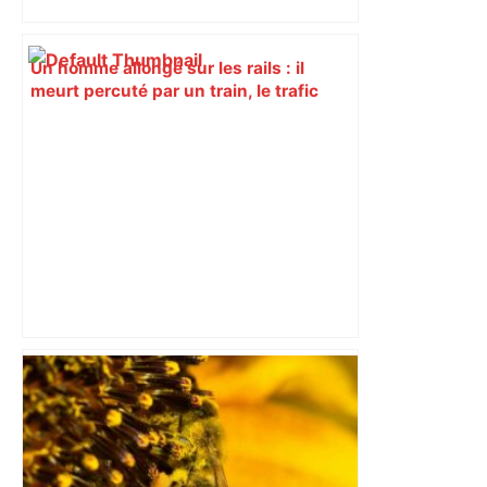
Un homme allongé sur les rails : il
meurt percuté par un train, le trafic
ferroviaire à l’arrêt dans le Lauragais,
au sud de Toulouse – ladepeche.fr
Capilla en bleu ciel pour combien de
temps encore ? Toulouse et l'UBB aux
aguets – Rugbynistere