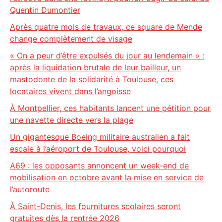
Quentin Dumontier
Après quatre mois de travaux, ce square de Mende
change complètement de visage
« On a peur d’être expulsés du jour au lendemain » :
après la liquidation brutale de leur bailleur, un
mastodonte de la solidarité à Toulouse, ces
locataires vivent dans l’angoisse
À Montpellier, ces habitants lancent une pétition pour
une navette directe vers la plage
Un gigantesque Boeing militaire australien a fait
escale à l’aéroport de Toulouse, voici pourquoi
A69 : les opposants annoncent un week-end de
mobilisation en octobre avant la mise en service de
l’autoroute
À Saint-Denis, les fournitures scolaires seront
gratuites dès la rentrée 2026