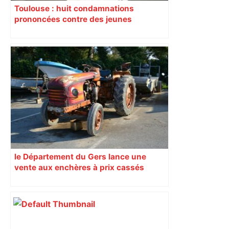
Toulouse : huit condamnations
prononcées contre des jeunes
impliqués dans la prostitution
d’adolescentes
le Département du Gers lance une
vente aux enchères à prix cassés