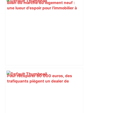
Bilan du marché du logement neuf :
une lueur d'espoir pour l'immobilier à
Toulouse ? – Actu.fr
Pour récupérer 60 000 euros, des
trafiquants piègent un dealer de
cocaïne avant de le séquestrer
pendant trois jours : cinq hommes
condamnés à entre trois et six ans de
prison à Toulouse – ladepeche.fr