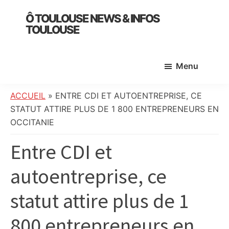
Skip
Skip
Skip
Ô TOULOUSE NEWS & INFOS
to
to
to
TOULOUSE
main
primary
footer
essentiel
content
sidebar
de
Menu
l’actualité
toulousaine
:
ACCUEIL
»
ENTRE CDI ET AUTOENTREPRISE, CE
info
STATUT ATTIRE PLUS DE 1 800 ENTREPRENEURS EN
locale,
OCCITANIE
société,
Entre CDI et
culture,
politique,
autoentreprise, ce
météo,
faits
statut attire plus de 1
divers
et
800 entrepreneurs en
initiatives