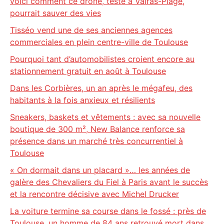
voici comment ce drone, testé à Valras-Plage,
pourrait sauver des vies
Tisséo vend une de ses anciennes agences
commerciales en plein centre-ville de Toulouse
Pourquoi tant d’automobilistes croient encore au
stationnement gratuit en août à Toulouse
Dans les Corbières, un an après le mégafeu, des
habitants à la fois anxieux et résilients
Sneakers, baskets et vêtements : avec sa nouvelle
boutique de 300 m², New Balance renforce sa
présence dans un marché très concurrentiel à
Toulouse
« On dormait dans un placard »… les années de
galère des Chevaliers du Fiel à Paris avant le succès
et la rencontre décisive avec Michel Drucker
La voiture termine sa course dans le fossé : près de
Toulouse, un homme de 84 ans retrouvé mort dans