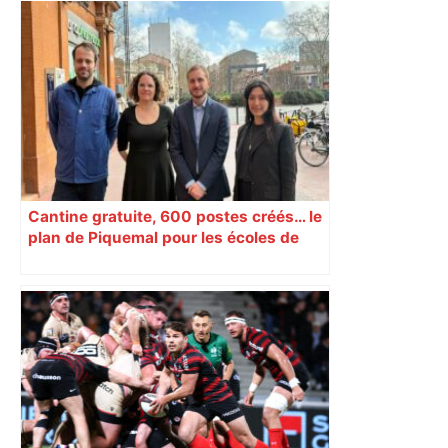
Top 14: comment Perpignan a une
nouvelle fois fait tomber Toulouse? –
RMC Sport
Cantine gratuite, 600 postes créés… le
plan de Piquemal pour les écoles de
Toulouse