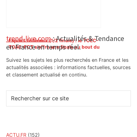
Primary
trend-live.com
: Actualités & Tendance
Espoirs fédéraux (1/2 finale) : le TOEC-
en France en temps réel.
Sidebar
TOAC-FCT s'offre une finale au bout du
suspense – ladepeche.fr
Suivez les sujets les plus recherchés en France et les
actualités associées : informations factuelles, sources
et classement actualisé en continu.
Rechercher
sur
ce
site
ACTU.FR
(152)