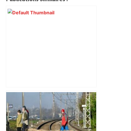
Près de Toulouse : dans cette zone
économique, un axe majeur va être
fermé en fin de soirée, voici les
déviations – Actu.fr