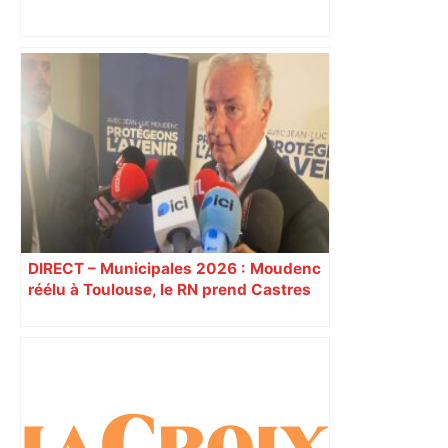
A680 Toulouse fermée dans les 2 sens
– Radio VINCI Autoroutes
DIRECT – Municipales 2026 : Moudenc
réélu à Toulouse, le RN prend Castres
et Carcassonne