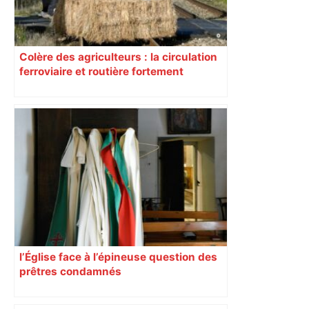
Colère des agriculteurs : la circulation
ferroviaire et routière fortement
perturbée en Haute-Garonne, l’A61
bloquée
l’Église face à l’épineuse question des
prêtres condamnés