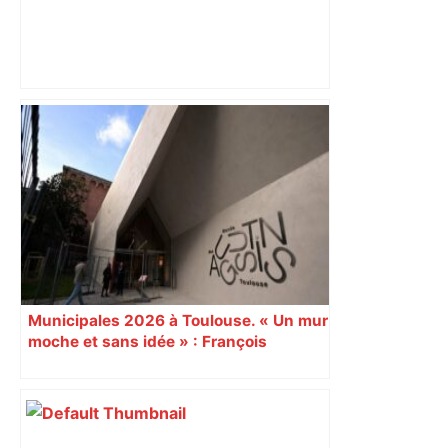
Alliance PS/LFI à Toulouse : Marc
Sztulman claque la porte – RMC
Municipales 2026 à Toulouse. « Un mur
moche et sans idée » : François
Piquemal (LFI), un détracteur de plus
du nouvel accueil du musée des
Augustins