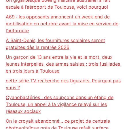
Un gigantesque Boeing militaire australien a fait
escale à l’aéroport de Toulouse, voici pourquoi
A69 : les opposants annoncent un week-end de
mobilisation en octobre avant la mise en service de
l’autoroute
À Saint-Denis, les fournitures scolaires seront
gratuites dès la rentrée 2026
Un garçon de 13 ans entre la vie et la mort, deux
jeunes interpellés, des armes saisies : trois fusillades
en trois jours à Toulouse
cette série TV recherche des figurants. Pourquoi pas
vous ?
Cyanobactéries : des soupçons dans un étang de
Toulouse, un appel à la vigilance relayé sur les
réseaux sociaux
On le croyait abandonné… ce projet de centrale
photovoltaïque près de Toulouse refait surface