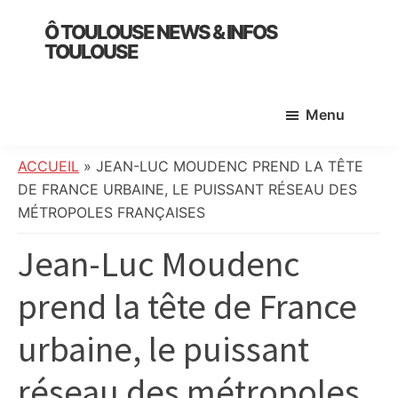
Skip
Skip
Skip
Ô TOULOUSE NEWS & INFOS
to
to
to
TOULOUSE
main
primary
footer
essentiel
content
sidebar
de
Menu
l’actualité
toulousaine
:
ACCUEIL
»
JEAN-LUC MOUDENC PREND LA TÊTE
info
DE FRANCE URBAINE, LE PUISSANT RÉSEAU DES
locale,
MÉTROPOLES FRANÇAISES
société,
Jean-Luc Moudenc
culture,
politique,
prend la tête de France
météo,
faits
urbaine, le puissant
divers
et
réseau des métropoles
initiatives