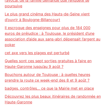
l’avocat de la famille demande que l’enquête se
poursuive
Le plus grand cinéma des Hauts-de-Seine vient
d’ouvrir à Boulogne-Billancourt
Il escroque des enseignes pour plus de 184 000
euros de préjudice : à Toulouse, le président d’une
association d’aide aux sans-abri dépensait l’argent au
poker
cet axe vers les plages est perturbé
Quelles sont ces sept sorties gratuites à faire en
Haute-Garonne jusqu’au 9 août ?
Bouchons autour de Toulouse : à quelles heures
prendre la route ce week-end des 8 et 9 août ?
badges, contrôles… ce que la Mairie met en place
Découvrez les plus beaux itinéraires de randonnée en
Haute-Garonne