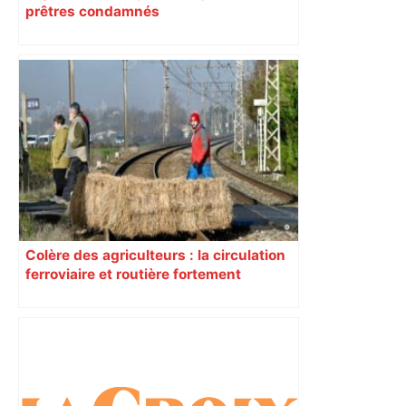
prêtres condamnés
Colère des agriculteurs : la circulation
ferroviaire et routière fortement
perturbée en Haute-Garonne, l’A61
bloquée