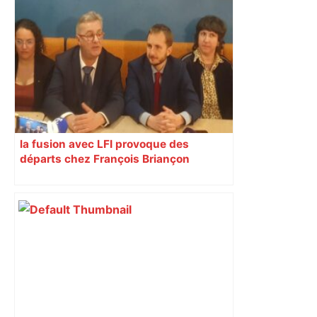
Bilan du marché du logement neuf :
une lueur d'espoir pour l'immobilier à
Toulouse ? – Actu.fr
la fusion avec LFI provoque des
départs chez François Briançon