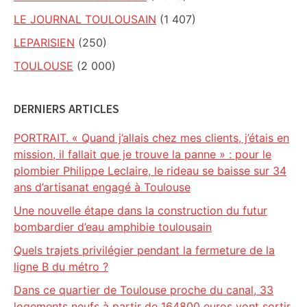
LE JOURNAL TOULOUSAIN
(1 407)
LEPARISIEN
(250)
TOULOUSE
(2 000)
DERNIERS ARTICLES
PORTRAIT. « Quand j’allais chez mes clients, j’étais en
mission, il fallait que je trouve la panne » : pour le
plombier Philippe Leclaire, le rideau se baisse sur 34
ans d’artisanat engagé à Toulouse
Une nouvelle étape dans la construction du futur
bombardier d’eau amphibie toulousain
Quels trajets privilégier pendant la fermeture de la
ligne B du métro ?
Dans ce quartier de Toulouse proche du canal, 33
logements neufs à partir de 164800 euros vont sortir