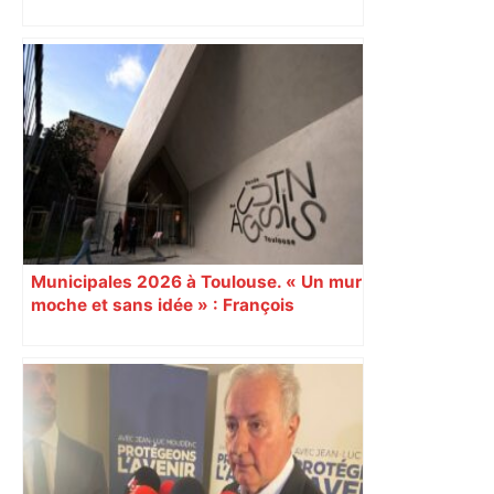
Après la fusion avec la liste PS
Toulouse, le candidat LFI salue "une
dynamique qui nous oblige à la
responsabilité" – Franceinfo
Municipales 2026 à Toulouse. « Un mur
moche et sans idée » : François
Piquemal (LFI), un détracteur de plus
du nouvel accueil du musée des
Augustins