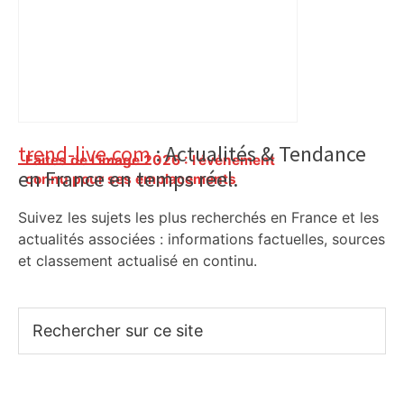
Primary
trend-live.com
: Actualités & Tendance
Faites de l’image 2026 : l’événement
en France en temps réel.
Sidebar
connu pour ses emplacements
insolites a choisi le lieu de sa prochaine
Suivez les sujets les plus recherchés en France et les
édition à Toulouse – ladepeche.fr
actualités associées : informations factuelles, sources
et classement actualisé en continu.
Rechercher
sur
ce
site