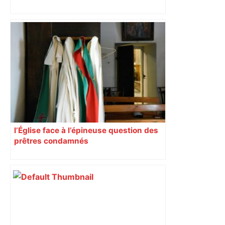
Près de Toulouse : dans cette zone
économique, un axe majeur va être
fermé en fin de soirée, voici les
déviations – Actu.fr
l’Église face à l’épineuse question des
prêtres condamnés