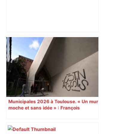
Vague de chaleur : dix-huit restaurants
seniors de la mairie de Toulouse
étendent leurs horaires pour ouvrir
l'après-midi – ladepeche.fr
Municipales 2026 à Toulouse. « Un mur
moche et sans idée » : François
Piquemal (LFI), un détracteur de plus
du nouvel accueil du musée des
Augustins