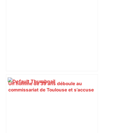
Un homme de 39 ans déboule au
commissariat de Toulouse et s’accuse
d’un meurtre… "déjà résolu" –
ladepeche.fr