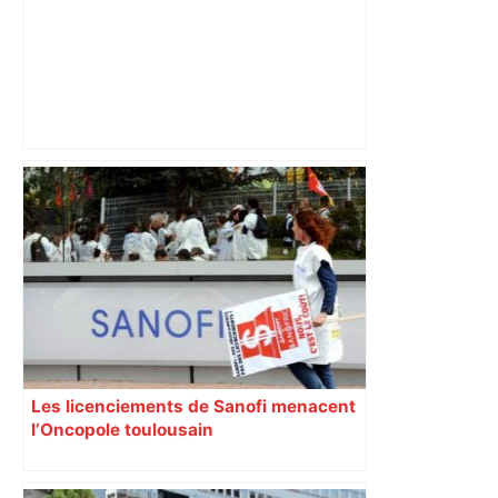
Un tilleul centenaire va être abattu à
Toulouse "afin de prévenir un risque de
chute sur la façade", et deux nouveaux
arbres seront plantés à la place –
ladepeche.fr
Les licenciements de Sanofi menacent
l’Oncopole toulousain