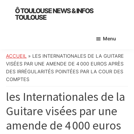
Skip
Skip
Skip
Ô TOULOUSE NEWS & INFOS
to
to
to
TOULOUSE
main
primary
footer
essentiel
content
sidebar
de
Menu
l’actualité
toulousaine
:
ACCUEIL
»
LES INTERNATIONALES DE LA GUITARE
info
VISÉES PAR UNE AMENDE DE 4 000 EUROS APRÈS
locale,
DES IRRÉGULARITÉS POINTÉES PAR LA COUR DES
société,
COMPTES
culture,
les Internationales de la
politique,
météo,
Guitare visées par une
faits
divers
amende de 4 000 euros
et
initiatives