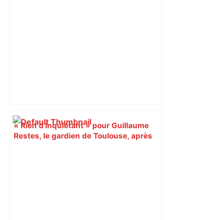
dynamique qui nous oblige à la
responsabilité" – Franceinfo
« Rien d'inquiétant » pour Guillaume
Restes, le gardien de Toulouse, après
sa sortie à Metz – L'Équipe