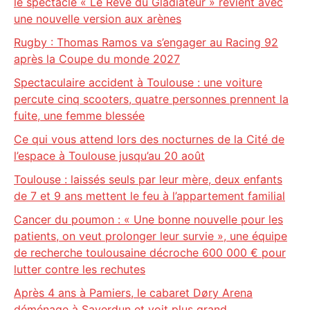
le spectacle « Le Rêve du Gladiateur » revient avec
une nouvelle version aux arènes
Rugby : Thomas Ramos va s’engager au Racing 92
après la Coupe du monde 2027
Spectaculaire accident à Toulouse : une voiture
percute cinq scooters, quatre personnes prennent la
fuite, une femme blessée
Ce qui vous attend lors des nocturnes de la Cité de
l’espace à Toulouse jusqu’au 20 août
Toulouse : laissés seuls par leur mère, deux enfants
de 7 et 9 ans mettent le feu à l’appartement familial
Cancer du poumon : « Une bonne nouvelle pour les
patients, on veut prolonger leur survie », une équipe
de recherche toulousaine décroche 600 000 € pour
lutter contre les rechutes
Après 4 ans à Pamiers, le cabaret Døry Arena
déménage à Saverdun et voit plus grand