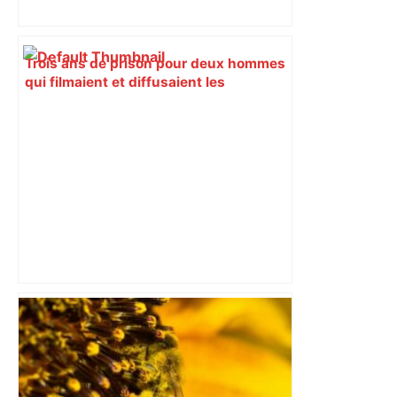
Trois ans de prison pour deux hommes
qui filmaient et diffusaient les
violences infligées à leur codétenu –
ladepeche.fr
Record du monde à Toulouse : 220 DJs
attendus pour 14 heures de musique
non-stop lors du plus grand "back to
back" de l'histoire au Petit Bikini –
ladepeche.fr