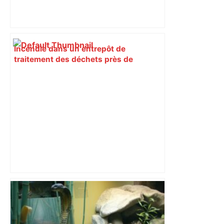
Incendie dans un entrepôt de
traitement des déchets près de
Toulouse : "Pas de pollution", assure
l'entreprise – Actu.fr
Alliance PS/LFI à Toulouse : Marc
Sztulman claque la porte – RMC