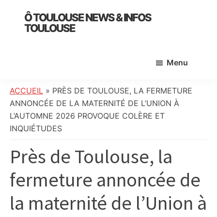
Skip
Skip
Skip
Ô TOULOUSE NEWS & INFOS
to
to
to
TOULOUSE
main
primary
footer
essentiel
content
sidebar
de
Menu
l’actualité
toulousaine
:
ACCUEIL
»
PRÈS DE TOULOUSE, LA FERMETURE
info
ANNONCÉE DE LA MATERNITÉ DE L’UNION À
locale,
L’AUTOMNE 2026 PROVOQUE COLÈRE ET
société,
INQUIÉTUDES
culture,
Près de Toulouse, la
politique,
météo,
fermeture annoncée de
faits
divers
la maternité de l’Union à
et
initiatives