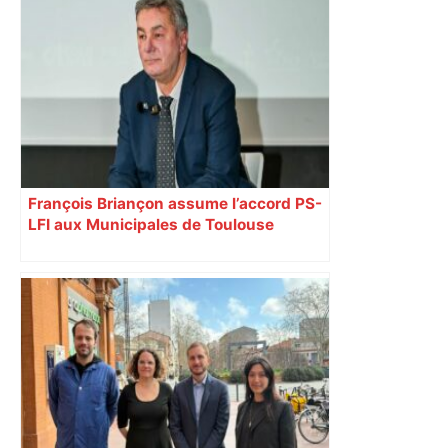
Vous pensiez que c’était comme une
voiture ? La vérité sur les avions qui
reculent – ici.fr
François Briançon assume l’accord PS-
LFI aux Municipales de Toulouse
malgré l’échec