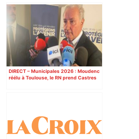
Un carton rouge rapide, des blessés : la
sale soirée de Toulouse contre Lens –
L'Équipe
DIRECT – Municipales 2026 : Moudenc
réélu à Toulouse, le RN prend Castres
et Carcassonne