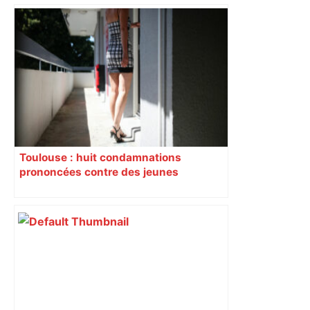
Toulouse : huit condamnations
prononcées contre des jeunes
impliqués dans la prostitution
d’adolescentes