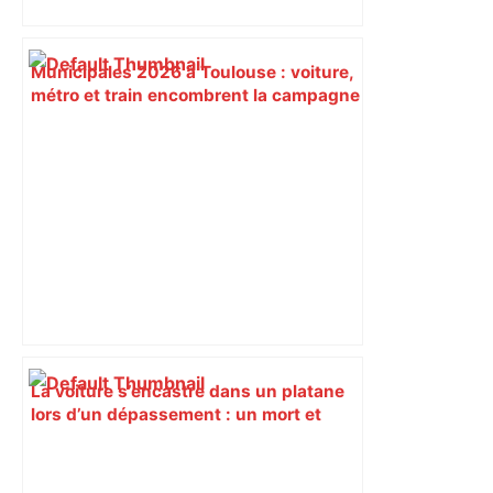
Municipales 2026 à Toulouse : voiture,
métro et train encombrent la campagne
électorale – – Le Mans.maville.com
La voiture s’encastre dans un platane
lors d’un dépassement : un mort et
deux blessés, près de Toulouse –
ladepeche.fr