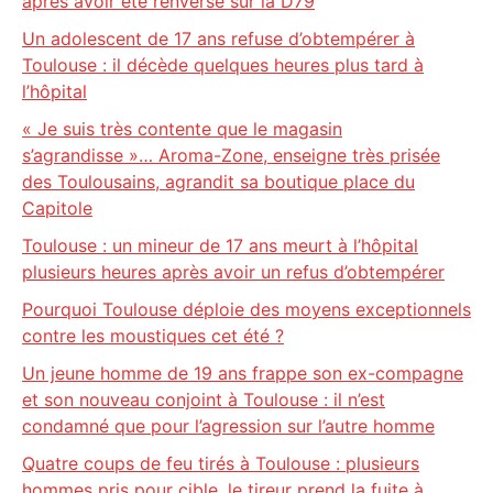
après avoir été renversé sur la D79
Un adolescent de 17 ans refuse d’obtempérer à
Toulouse : il décède quelques heures plus tard à
l’hôpital
« Je suis très contente que le magasin
s’agrandisse »… Aroma-Zone, enseigne très prisée
des Toulousains, agrandit sa boutique place du
Capitole
Toulouse : un mineur de 17 ans meurt à l’hôpital
plusieurs heures après avoir un refus d’obtempérer
Pourquoi Toulouse déploie des moyens exceptionnels
contre les moustiques cet été ?
Un jeune homme de 19 ans frappe son ex-compagne
et son nouveau conjoint à Toulouse : il n’est
condamné que pour l’agression sur l’autre homme
Quatre coups de feu tirés à Toulouse : plusieurs
hommes pris pour cible, le tireur prend la fuite à