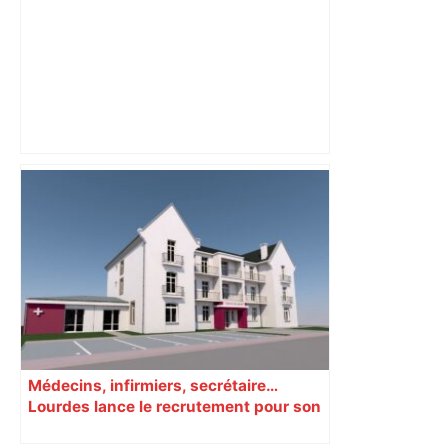
"C’est l’une des plus fortes
fréquentations du circuit" : Toulouse
est-elle la capitale du poker amateur –
ladepeche.fr
Médecins, infirmiers, secrétaire…
Lourdes lance le recrutement pour son
nouveau centre de santé