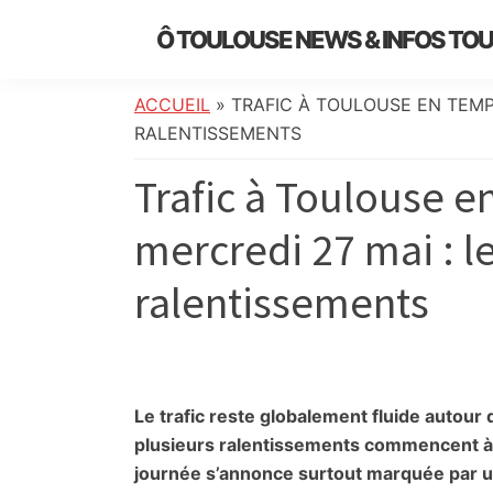
Skip
Skip
Skip
Skip
Ô TOULOUSE NEWS & INFOS TO
to
to
to
to
essentiel
primary
main
primary
footer
de
navigation
content
sidebar
ACCUEIL
»
TRAFIC À TOULOUSE EN TEMPS
l’actualité
RALENTISSEMENTS
toulousaine
Trafic à Toulouse e
:
info
mercredi 27 mai : l
locale,
société,
ralentissements
culture,
politique,
météo,
faits
divers
Le trafic reste globalement fluide autou
et
plusieurs ralentissements commencent à ap
initiatives
journée s’annonce surtout marquée par u