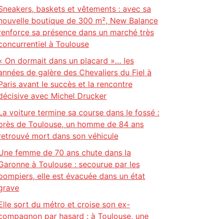
Sneakers, baskets et vêtements : avec sa
nouvelle boutique de 300 m², New Balance
renforce sa présence dans un marché très
concurrentiel à Toulouse
« On dormait dans un placard »… les
années de galère des Chevaliers du Fiel à
Paris avant le succès et la rencontre
décisive avec Michel Drucker
La voiture termine sa course dans le fossé :
près de Toulouse, un homme de 84 ans
retrouvé mort dans son véhicule
Une femme de 70 ans chute dans la
Garonne à Toulouse : secourue par les
pompiers, elle est évacuée dans un état
grave
Elle sort du métro et croise son ex-
compagnon par hasard : à Toulouse, une