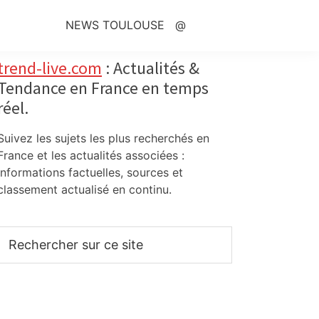
NEWS TOULOUSE
@
Primary
trend-live.com
: Actualités &
Tendance en France en temps
Sidebar
réel.
Suivez les sujets les plus recherchés en
France et les actualités associées :
informations factuelles, sources et
classement actualisé en continu.
Rechercher
sur
ce
site