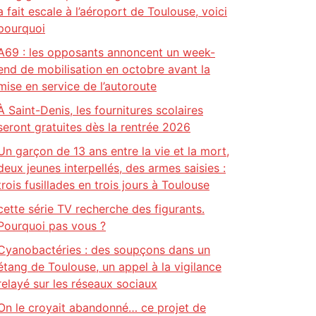
a fait escale à l’aéroport de Toulouse, voici
pourquoi
A69 : les opposants annoncent un week-
end de mobilisation en octobre avant la
mise en service de l’autoroute
À Saint-Denis, les fournitures scolaires
seront gratuites dès la rentrée 2026
Un garçon de 13 ans entre la vie et la mort,
deux jeunes interpellés, des armes saisies :
trois fusillades en trois jours à Toulouse
cette série TV recherche des figurants.
Pourquoi pas vous ?
Cyanobactéries : des soupçons dans un
étang de Toulouse, un appel à la vigilance
relayé sur les réseaux sociaux
On le croyait abandonné… ce projet de