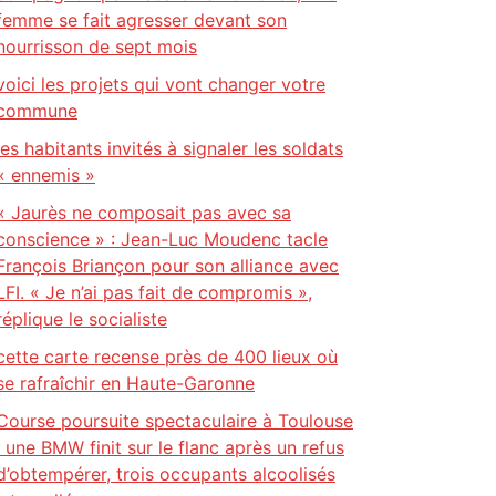
femme se fait agresser devant son
nourrisson de sept mois
voici les projets qui vont changer votre
commune
les habitants invités à signaler les soldats
« ennemis »
« Jaurès ne composait pas avec sa
conscience » : Jean-Luc Moudenc tacle
François Briançon pour son alliance avec
LFI. « Je n’ai pas fait de compromis »,
réplique le socialiste
cette carte recense près de 400 lieux où
se rafraîchir en Haute-Garonne
Course poursuite spectaculaire à Toulouse
: une BMW finit sur le flanc après un refus
d’obtempérer, trois occupants alcoolisés