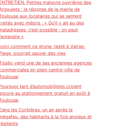
ENTRETIEN. Petites maisons ouvrières des
Argoulets : la réponse de la mairie de
Toulouse aux locataires qui se sentent
traités avec mépris : « Qu’il y ait eu des
maladresses, c’est possible ; on peut
l’entendre »
voici comment ce drone, testé à Valras-
Plage, pourrait sauver des vies
Tisséo vend une de ses anciennes agences
commerciales en plein centre-ville de
Toulouse
Pourquoi tant d’automobilistes croient
encore au stationnement gratuit en août à
Toulouse
Dans les Corbières, un an après le
mégafeu, des habitants à la fois anxieux et
résilients