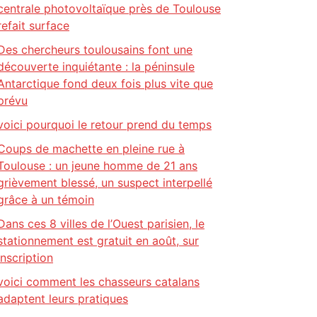
centrale photovoltaïque près de Toulouse
refait surface
Des chercheurs toulousains font une
découverte inquiétante : la péninsule
Antarctique fond deux fois plus vite que
prévu
voici pourquoi le retour prend du temps
Coups de machette en pleine rue à
Toulouse : un jeune homme de 21 ans
grièvement blessé, un suspect interpellé
grâce à un témoin
Dans ces 8 villes de l’Ouest parisien, le
stationnement est gratuit en août, sur
inscription
voici comment les chasseurs catalans
adaptent leurs pratiques