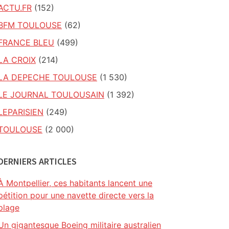
ACTU.FR
(152)
BFM TOULOUSE
(62)
FRANCE BLEU
(499)
LA CROIX
(214)
LA DEPECHE TOULOUSE
(1 530)
LE JOURNAL TOULOUSAIN
(1 392)
LEPARISIEN
(249)
TOULOUSE
(2 000)
DERNIERS ARTICLES
À Montpellier, ces habitants lancent une
pétition pour une navette directe vers la
plage
Un gigantesque Boeing militaire australien