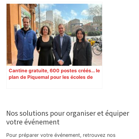
Toulouse. Un incendie se déclare dans
un bâtiment désaffecté : une
cinquantaine de migrants évacuée –
Actu.fr
Cantine gratuite, 600 postes créés… le
plan de Piquemal pour les écoles de
Toulouse
Primary
Sidebar
Nos solutions pour organiser et équiper
votre événement
Pour préparer votre événement, retrouvez nos