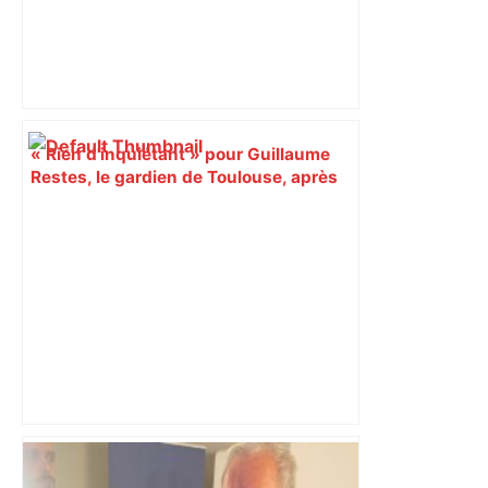
« Rien d'inquiétant » pour Guillaume
Restes, le gardien de Toulouse, après
sa sortie à Metz – L'Équipe
Alliance PS/LFI à Toulouse : Marc