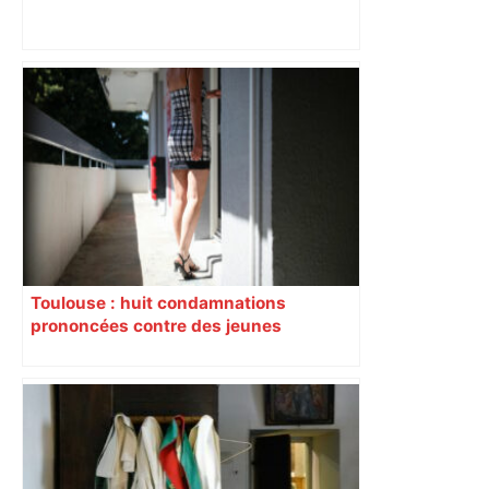
Près de Toulouse : dans cette zone
économique, un axe majeur va être
fermé en fin de soirée, voici les
déviations – Actu.fr
Toulouse : huit condamnations
prononcées contre des jeunes
impliqués dans la prostitution
d’adolescentes