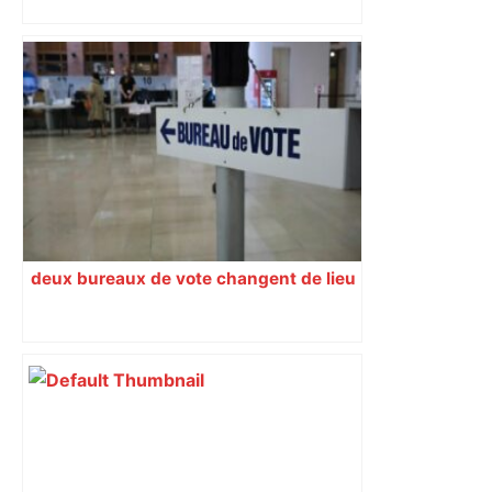
FC Nantes. Une cascade de blessés
contre Toulouse mais « pas de tricheur
», assure Vahid Halilhodzic – Ouest-
France
deux bureaux de vote changent de lieu