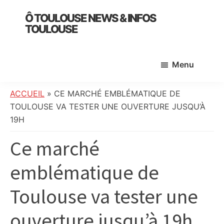
Skip
Skip
Skip
Ô TOULOUSE NEWS & INFOS
to
to
to
TOULOUSE
main
primary
footer
essentiel
content
sidebar
de
Menu
l’actualité
toulousaine
:
ACCUEIL
»
CE MARCHÉ EMBLÉMATIQUE DE
info
TOULOUSE VA TESTER UNE OUVERTURE JUSQU’À
locale,
19H
société,
Ce marché
culture,
politique,
emblématique de
météo,
faits
Toulouse va tester une
divers
et
ouverture jusqu’à 19h
initiatives