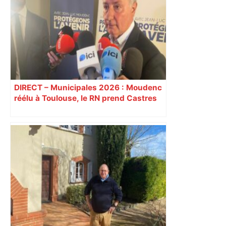
Sztulman claque la porte – RMC
DIRECT – Municipales 2026 : Moudenc
réélu à Toulouse, le RN prend Castres
et Carcassonne