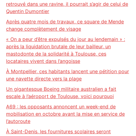
retrouvé dans une ravine, il pourrait s’agir de celui de
Quentin Dumontier
Après quatre mois de travaux, ce square de Mende
change complètement de visage
« On a peur d’être expulsés du jour au lendemain » :
après la liquidation brutale de leur bailleur, un
mastodonte de la solidarité à Toulouse, ces
locataires vivent dans l’angoisse
À Montpellier, ces habitants lancent une pétition pour
une navette directe vers la plage
Un gigantesque Boeing militaire australien a fait
escale à l’aéroport de Toulouse, voici pourquoi
A69 : les opposants annoncent un week-end de
mobilisation en octobre avant la mise en service de
l’autoroute
À Saint-Denis, les fournitures scolaires seront