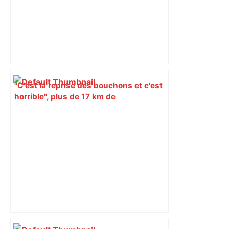
"C'est la reprise des bouchons et c'est
horrible", plus de 17 km de
ralentissements autour de Toulouse ce
jeudi matin, on vous donne les
secteurs à éviter – ladepeche.fr