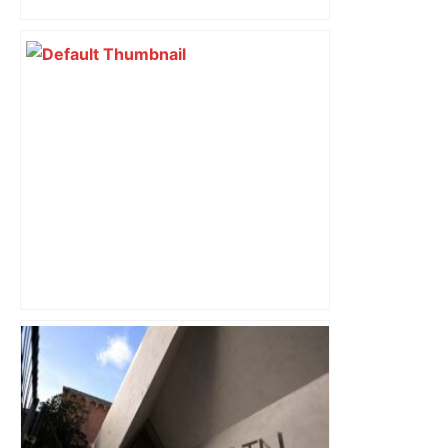
perturbée en Haute-Garonne, l’A61
bloquée
Chars, musique et surprises : la
Marche des Fiertés revient en juin à
Toulouse pour une 31e édition –
ladepeche.fr