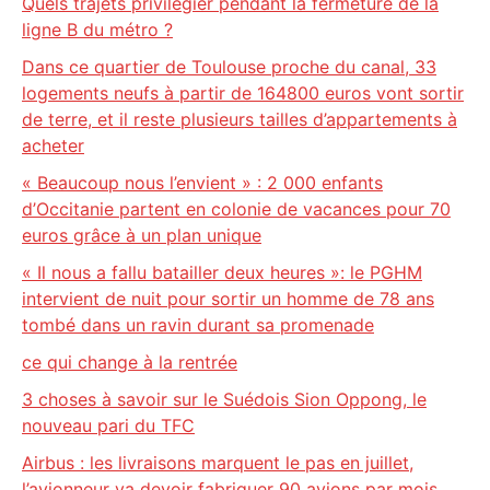
Quels trajets privilégier pendant la fermeture de la
ligne B du métro ?
Dans ce quartier de Toulouse proche du canal, 33
logements neufs à partir de 164800 euros vont sortir
de terre, et il reste plusieurs tailles d’appartements à
acheter
« Beaucoup nous l’envient » : 2 000 enfants
d’Occitanie partent en colonie de vacances pour 70
euros grâce à un plan unique
« Il nous a fallu batailler deux heures »: le PGHM
intervient de nuit pour sortir un homme de 78 ans
tombé dans un ravin durant sa promenade
ce qui change à la rentrée
3 choses à savoir sur le Suédois Sion Oppong, le
nouveau pari du TFC
Airbus : les livraisons marquent le pas en juillet,
l’avionneur va devoir fabriquer 90 avions par mois