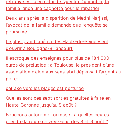
retrouvé est bien celui de Quentin Dumontier, la
famille lance une cagnotte pour le rapatrier
Deux ans après la disparition de Medhi Narjissi,
l’avocat de la famille demande que l’enquête se
poursuive
Le plus grand cinéma des Hauts-de-Seine vient
d’ouvrir à Boulogne-Billancourt
Il escroque des enseignes pour plus de 184 000
euros de préjudice : à Toulouse, le président d’une
association d’aide aux sans-abri dépensait l’argent au
poker
cet axe vers les plages est perturbé
Quelles sont ces sept sorties gratuites à faire en
Haute-Garonne jusqu’au 9 août ?
Bouchons autour de Toulouse : à quelles heures
prendre la route ce week-end des 8 et 9 août ?