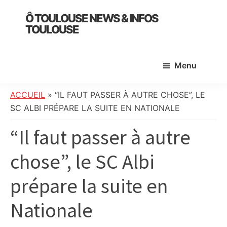
Skip
Skip
Skip
Ô TOULOUSE NEWS & INFOS
to
to
to
TOULOUSE
main
primary
footer
essentiel
content
sidebar
de
Menu
l’actualité
toulousaine
:
ACCUEIL
»
“IL FAUT PASSER À AUTRE CHOSE”, LE
info
SC ALBI PRÉPARE LA SUITE EN NATIONALE
locale,
“Il faut passer à autre
société,
culture,
chose”, le SC Albi
politique,
météo,
prépare la suite en
faits
divers
Nationale
et
initiatives