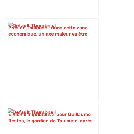
Près de Toulouse : dans cette zone
économique, un axe majeur va être
fermé en fin de soirée, voici les
déviations – Actu.fr
« Rien d'inquiétant » pour Guillaume
Restes, le gardien de Toulouse, après
sa sortie à Metz – L'Équipe