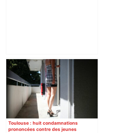
"Ce régime n’est plus du tout légitime" :
nouveau rassemblement à Toulouse
pour soutenir la lutte du peuple iranien
– ladepeche.fr
Toulouse : huit condamnations
prononcées contre des jeunes