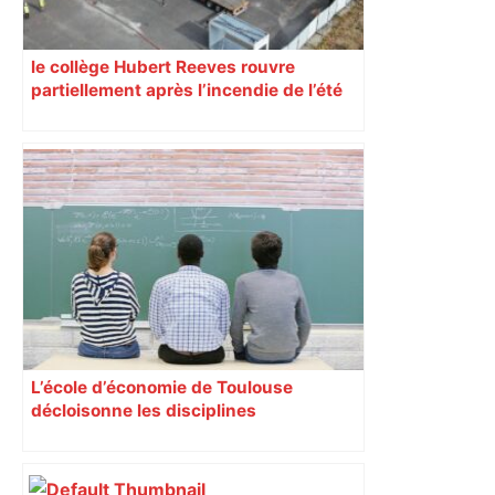
le collège Hubert Reeves rouvre
partiellement après l’incendie de l’été
L’école d’économie de Toulouse
décloisonne les disciplines
Anthropologues, historiens,
philosophes, économistes y coopèrent
régulièrement autour d’un projet