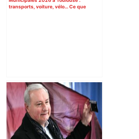
Municipales 2026 à Toulouse :
transports, voiture, vélo… Ce que
proposent les candidats pour les
mobilités – Actu.fr
Un cobra venimeux recherché dans la
commune de Castelginest, près de
Toulouse, les collèges, les parcs et
jardins fermés – franceinfo