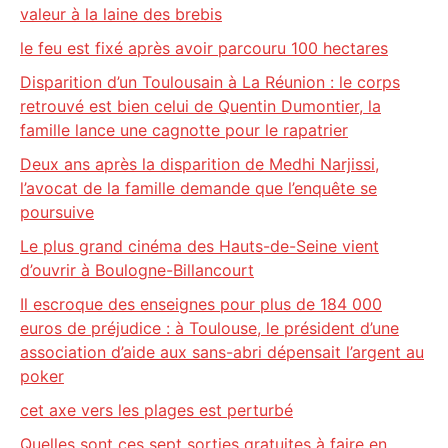
valeur à la laine des brebis
le feu est fixé après avoir parcouru 100 hectares
Disparition d’un Toulousain à La Réunion : le corps
retrouvé est bien celui de Quentin Dumontier, la
famille lance une cagnotte pour le rapatrier
Deux ans après la disparition de Medhi Narjissi,
l’avocat de la famille demande que l’enquête se
poursuive
Le plus grand cinéma des Hauts-de-Seine vient
d’ouvrir à Boulogne-Billancourt
Il escroque des enseignes pour plus de 184 000
euros de préjudice : à Toulouse, le président d’une
association d’aide aux sans-abri dépensait l’argent au
poker
cet axe vers les plages est perturbé
Quelles sont ces sept sorties gratuites à faire en