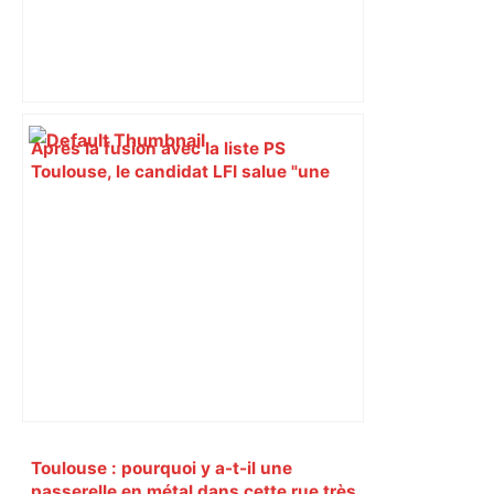
Après la fusion avec la liste PS
Toulouse, le candidat LFI salue "une
dynamique qui nous oblige à la
responsabilité" – Franceinfo
Primary
Toulouse : pourquoi y a-t-il une
passerelle en métal dans cette rue très