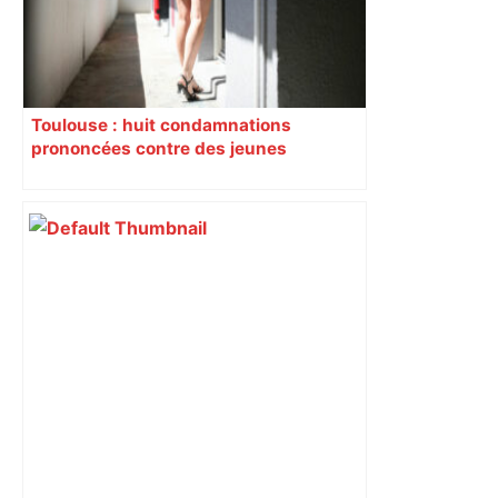
francebleu.fr
Toulouse : huit condamnations
prononcées contre des jeunes
impliqués dans la prostitution
d’adolescentes