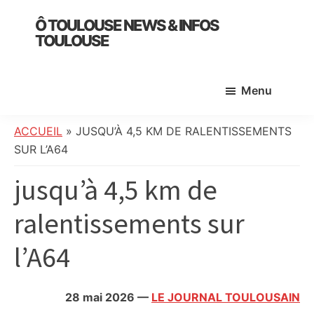
Skip
Skip
Skip
Ô TOULOUSE NEWS & INFOS
to
to
to
TOULOUSE
main
primary
footer
essentiel
content
sidebar
de
Menu
l’actualité
toulousaine
:
ACCUEIL
»
JUSQU’À 4,5 KM DE RALENTISSEMENTS
info
SUR L’A64
locale,
jusqu’à 4,5 km de
société,
culture,
ralentissements sur
politique,
météo,
l’A64
faits
divers
et
28 mai 2026
—
LE JOURNAL TOULOUSAIN
initiatives