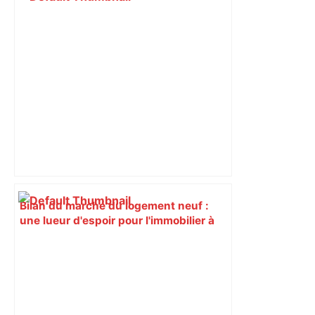
commun. Leur but : comprendre les
comportements de l’homme
contemporain.
Bilan du marché du logement neuf :
une lueur d'espoir pour l'immobilier à
Toulouse ? – Actu.fr