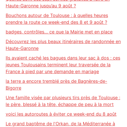
Haute-Garonne jusqu’au 9 août ?
Bouchons autour de Toulouse : à quelles heures
prendre la route ce week-end des 8 et 9 août ?
badges, contrôles… ce que la Mairie met en place
Découvrez les plus beaux itinéraires de randonnée en
Haute-Garonne
Ils avaient caché les bagues dans leur sac à dos : ces
jeunes Toulousains terminent leur traversée de la
France à pied par une demande en mariage
la terre a encore tremblé près de Bagnères-de-
Bigorre
Une famille visée par plusieurs tirs près de Toulouse :
le père, blessé à la tête, échappe de peu à la mort
voici les autoroutes à éviter ce week-end du 8 août
Le grand baptême de l'Orkan, de la Méditerranée à