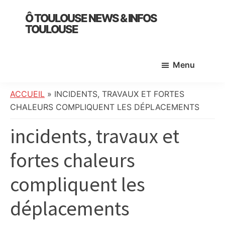
Skip
Skip
Skip
Ô TOULOUSE NEWS & INFOS
to
to
to
TOULOUSE
main
primary
footer
essentiel
content
sidebar
de
Menu
l’actualité
toulousaine
:
ACCUEIL
»
INCIDENTS, TRAVAUX ET FORTES
info
CHALEURS COMPLIQUENT LES DÉPLACEMENTS
locale,
incidents, travaux et
société,
culture,
fortes chaleurs
politique,
météo,
compliquent les
faits
divers
déplacements
et
initiatives