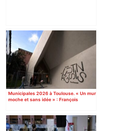
"C’est l’une des plus fortes
fréquentations du circuit" : Toulouse
est-elle la capitale du poker amateur –
ladepeche.fr
Municipales 2026 à Toulouse. « Un mur
moche et sans idée » : François
Piquemal (LFI), un détracteur de plus
du nouvel accueil du musée des
Augustins