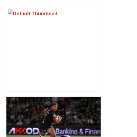
Top 14. Damian Penaud : une
prestation contre Toulouse qui recentre
le debat – Actu.fr