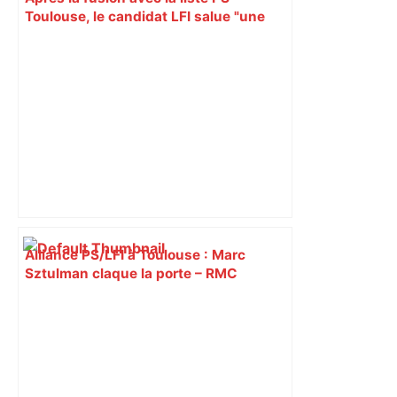
Toulouse, le candidat LFI salue "une
dynamique qui nous oblige à la
responsabilité" – Franceinfo
Alliance PS/LFI à Toulouse : Marc
Sztulman claque la porte – RMC