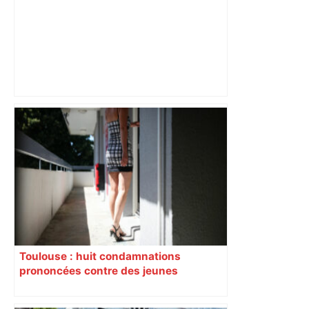
Près de Toulouse : dans cette zone
économique, un axe majeur va être
fermé en fin de soirée, voici les
déviations – Actu.fr
Toulouse : huit condamnations
prononcées contre des jeunes
impliqués dans la prostitution
d’adolescentes