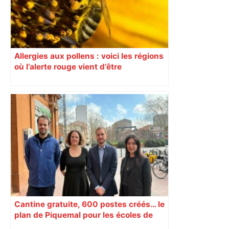
Allergies aux pollens : voici les régions
où l’alerte rouge vient d’être
déclenchée
Cantine gratuite, 600 postes créés… le
plan de Piquemal pour les écoles de
Toulouse