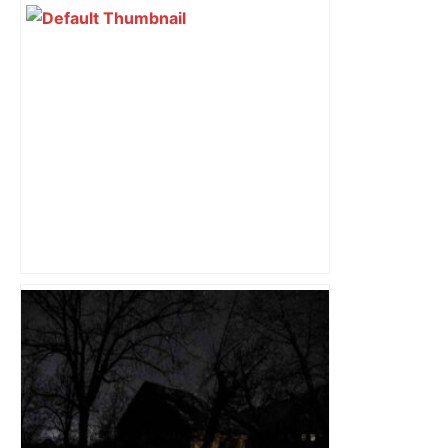
Capilla en bleu ciel pour combien de
temps encore ? Toulouse et l'UBB aux
aguets – Rugbynistere