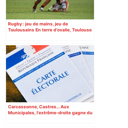
Rugby : jeu de mains, jeu de
Toulousains En terre d’ovalie, Toulouse
est capitale avec son club, le Stade
toulousain, accumulant les titres, mais
revendiquant surtout son art du jeu en
mouvement, vif et spectaculaire.
Décryptage. Série (4 / 10)
Carcassonne, Castres… Aux
Municipales, l’extrême-droite gagne du
terrain en Occitanie