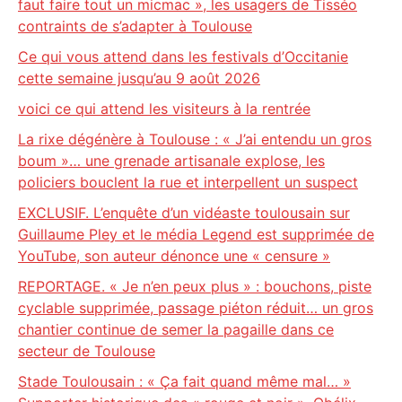
faut faire tout un micmac », les usagers de Tisséo
contraints de s’adapter à Toulouse
Ce qui vous attend dans les festivals d’Occitanie
cette semaine jusqu’au 9 août 2026
voici ce qui attend les visiteurs à la rentrée
La rixe dégénère à Toulouse : « J’ai entendu un gros
boum »… une grenade artisanale explose, les
policiers bouclent la rue et interpellent un suspect
EXCLUSIF. L’enquête d’un vidéaste toulousain sur
Guillaume Pley et le média Legend est supprimée de
YouTube, son auteur dénonce une « censure »
REPORTAGE. « Je n’en peux plus » : bouchons, piste
cyclable supprimée, passage piéton réduit… un gros
chantier continue de semer la pagaille dans ce
secteur de Toulouse
Stade Toulousain : « Ça fait quand même mal… »