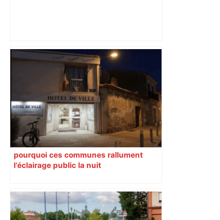
Une épaisse fumée s’échappe d’une
camionnette : les policiers découvrent
un chargement inattendu –
ladepeche.fr
pourquoi ces communes rallument
l’éclairage public la nuit