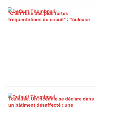
"C’est l’une des plus fortes
fréquentations du circuit" : Toulouse
est-elle la capitale du poker amateur –
ladepeche.fr
Toulouse. Un incendie se déclare dans
un bâtiment désaffecté : une
cinquantaine de migrants évacuée –
Actu.fr