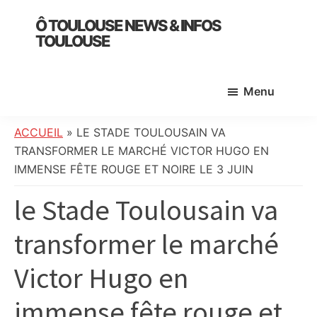
Skip
Skip
Skip
Ô TOULOUSE NEWS & INFOS
to
to
to
TOULOUSE
main
primary
footer
essentiel
content
sidebar
de
Menu
l’actualité
toulousaine
:
ACCUEIL
»
LE STADE TOULOUSAIN VA
info
TRANSFORMER LE MARCHÉ VICTOR HUGO EN
locale,
IMMENSE FÊTE ROUGE ET NOIRE LE 3 JUIN
société,
le Stade Toulousain va
culture,
politique,
transformer le marché
météo,
faits
Victor Hugo en
divers
et
immense fête rouge et
initiatives