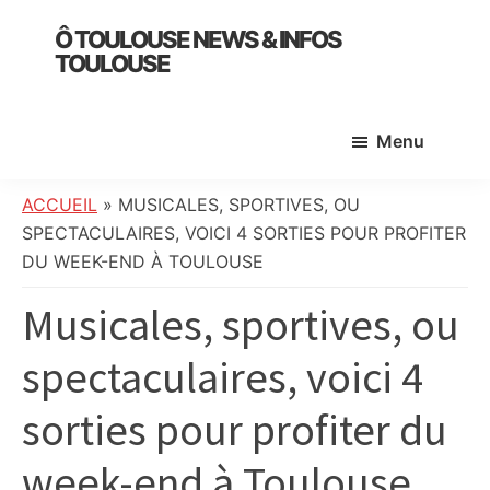
Skip
Skip
Skip
Ô TOULOUSE NEWS & INFOS
to
to
to
TOULOUSE
main
primary
footer
essentiel
content
sidebar
de
Menu
l’actualité
toulousaine
:
ACCUEIL
»
MUSICALES, SPORTIVES, OU
info
SPECTACULAIRES, VOICI 4 SORTIES POUR PROFITER
locale,
DU WEEK-END À TOULOUSE
société,
Musicales, sportives, ou
culture,
politique,
spectaculaires, voici 4
météo,
faits
sorties pour profiter du
divers
et
week-end à Toulouse
initiatives