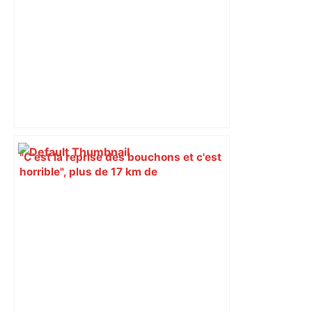
"C'est la reprise des bouchons et c'est
horrible", plus de 17 km de
ralentissements autour de Toulouse ce
jeudi matin, on vous donne les
secteurs à éviter – ladepeche.fr