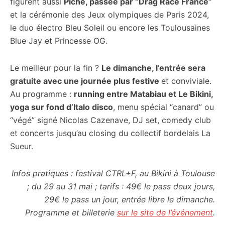
figurent aussi
Piche, passée par “Drag Race France”
et la cérémonie des Jeux olympiques de Paris 2024,
le duo électro Bleu Soleil ou encore les Toulousaines
Blue Jay et Princesse OG.
Le meilleur pour la fin ?
Le dimanche, l’entrée sera
gratuite avec une journée plus festive
et conviviale.
Au programme :
running entre Matabiau et Le Bikini,
yoga sur fond d’Italo disco
, menu spécial “canard” ou
“végé” signé Nicolas Cazenave, DJ set, comedy club
et concerts jusqu’au closing du collectif bordelais La
Sueur.
Infos pratiques : festival CTRL+F, au Bikini à Toulouse
; du 29 au 31 mai ; tarifs : 49€ le pass deux jours,
29€ le pass un jour, entrée libre le dimanche.
Programme et billeterie
sur le site de l’événement
.