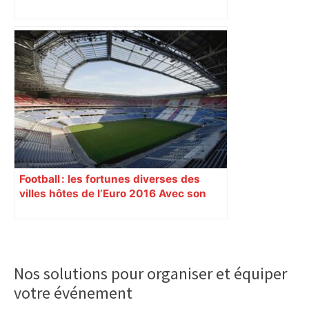
OL : Toulouse en difficulté face aux
gros du championnat, mais… –
Olympique & Lyonnais
Football : les fortunes diverses des
villes hôtes de l’Euro 2016 Avec son
nouveau « Grand Stade » inauguré
samedi 9 janvier, Lyon se prépare à
vivre un Euro exaltant grâce à un tirage
Primary
au sort favorable. Toutes les cités n’ont
Sidebar
pas été aussi gâtées.
Nos solutions pour organiser et équiper
votre événement