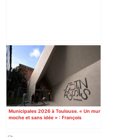
La Rochelle – Toulouse : "Constance" la
quête du Stade avant les phases
finales – RMC Sport
Municipales 2026 à Toulouse. « Un mur
moche et sans idée » : François
Piquemal (LFI), un détracteur de plus
du nouvel accueil du musée des
Augustins