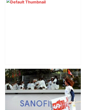
Après la fusion avec la liste PS
Toulouse, le candidat LFI salue "une
dynamique qui nous oblige à la
responsabilité" – Franceinfo