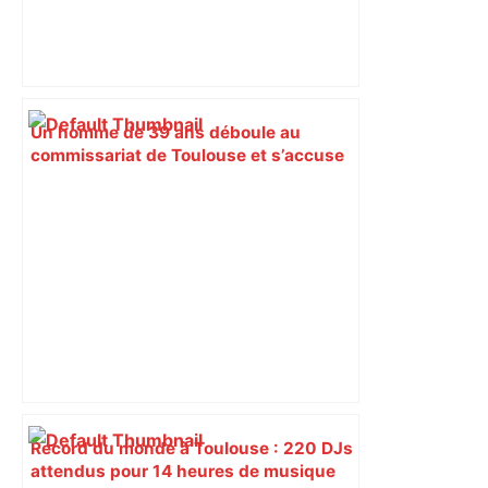
Un homme de 39 ans déboule au
commissariat de Toulouse et s’accuse
d’un meurtre… "déjà résolu" –
ladepeche.fr
Record du monde à Toulouse : 220 DJs
attendus pour 14 heures de musique