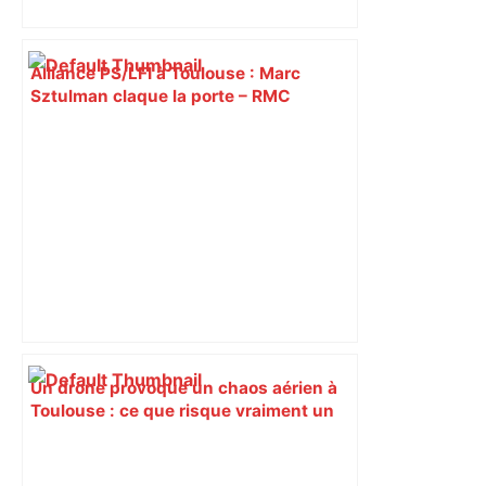
Alliance PS/LFI à Toulouse : Marc
Sztulman claque la porte – RMC
Un drone provoque un chaos aérien à
Toulouse : ce que risque vraiment un
pilote hors des clous – France 3
Régions