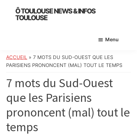
Skip
Skip
Skip
Ô TOULOUSE NEWS & INFOS
to
to
to
TOULOUSE
main
primary
footer
essentiel
content
sidebar
de
Menu
l’actualité
toulousaine
:
ACCUEIL
»
7 MOTS DU SUD-OUEST QUE LES
info
PARISIENS PRONONCENT (MAL) TOUT LE TEMPS
locale,
7 mots du Sud-Ouest
société,
culture,
que les Parisiens
politique,
météo,
prononcent (mal) tout le
faits
divers
temps
et
initiatives