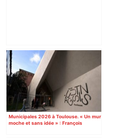
Alliance PS/LFI à Toulouse : Marc
Sztulman claque la porte – RMC
Municipales 2026 à Toulouse. « Un mur
moche et sans idée » : François
Piquemal (LFI), un détracteur de plus
du nouvel accueil du musée des