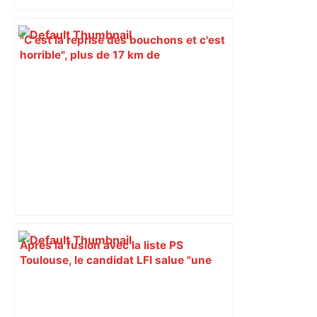
"C'est la reprise des bouchons et c'est
horrible", plus de 17 km de
ralentissements autour de Toulouse ce
jeudi matin, on vous donne les
secteurs à éviter – ladepeche.fr
Après la fusion avec la liste PS
Toulouse, le candidat LFI salue "une
dynamique qui nous oblige à la
responsabilité" – Franceinfo