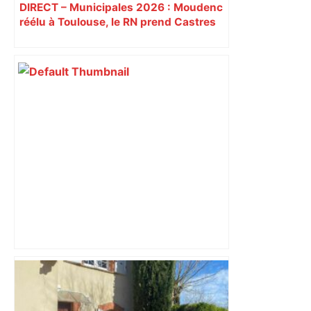
DIRECT – Municipales 2026 : Moudenc
réélu à Toulouse, le RN prend Castres
et Carcassonne
Municipales 2026 à Toulouse : voiture,
métro et train encombrent la campagne
électorale – – Le Mans.maville.com