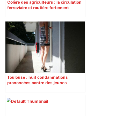
Colère des agriculteurs : la circulation
ferroviaire et routière fortement
perturbée en Haute-Garonne, l’A61
bloquée
Toulouse : huit condamnations
prononcées contre des jeunes
impliqués dans la prostitution
d’adolescentes