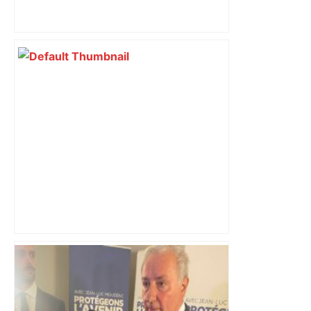
Emploi "fictif" à Bercy : après une
première plainte contre François
Piquemal (LFI), Jean-Luc Moudenc, le
maire de Toulouse, vise un opposant