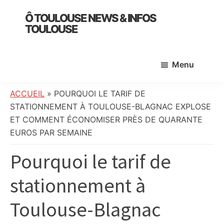
Skip
Skip
Skip
Ô TOULOUSE NEWS & INFOS
to
to
to
TOULOUSE
main
primary
footer
essentiel
content
sidebar
de
Menu
l’actualité
toulousaine
:
ACCUEIL
»
POURQUOI LE TARIF DE
info
STATIONNEMENT À TOULOUSE-BLAGNAC EXPLOSE
locale,
ET COMMENT ÉCONOMISER PRÈS DE QUARANTE
société,
EUROS PAR SEMAINE
culture,
Pourquoi le tarif de
politique,
météo,
stationnement à
faits
divers
Toulouse-Blagnac
et
initiatives