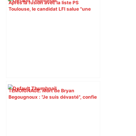
Après la fusion avec la liste PS
Toulouse, le candidat LFI salue "une
dynamique qui nous oblige à la
responsabilité" – Franceinfo
TÉMOIGNAGE. Mort de Bryan
Begougnoux : "Je suis dévasté", confie
un de ses anciens entraîneurs à
Toulouse – ladepeche.fr