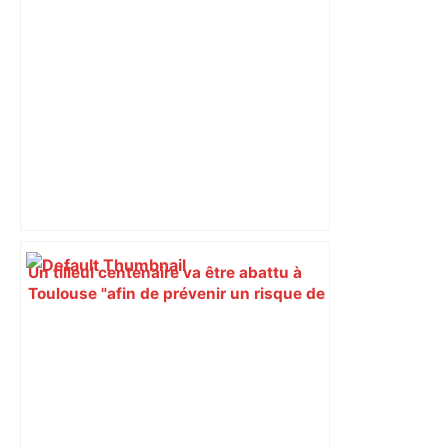
Un tilleul centenaire va être abattu à
Toulouse "afin de prévenir un risque de
chute sur la façade", et deux nouveaux
arbres seront plantés à la place –
ladepeche.fr