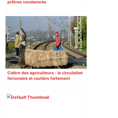
prêtres condamnés
Colère des agriculteurs : la circulation
ferroviaire et routière fortement
perturbée en Haute-Garonne, l’A61
bloquée