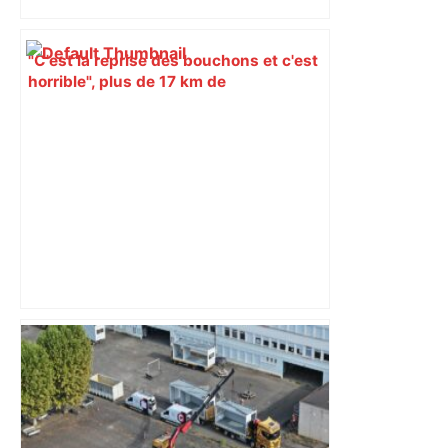
"C'est la reprise des bouchons et c'est
horrible", plus de 17 km de
ralentissements autour de Toulouse ce
jeudi matin, on vous donne les
secteurs à éviter – ladepeche.fr
Alliance PS/LFI à Toulouse : Marc
Sztulman claque la porte – RMC