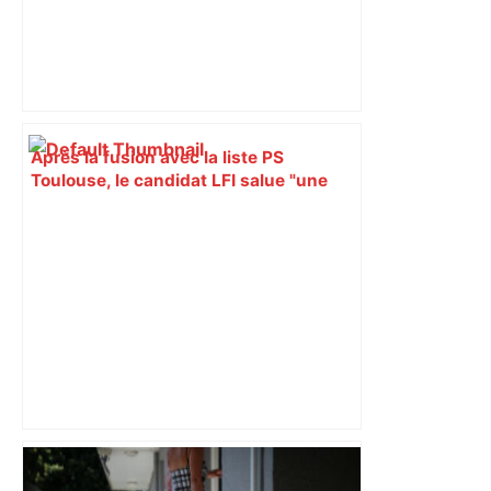
Après la fusion avec la liste PS
Toulouse, le candidat LFI salue "une
dynamique qui nous oblige à la
responsabilité" – Franceinfo
Alliance PS/LFI à Toulouse : Marc