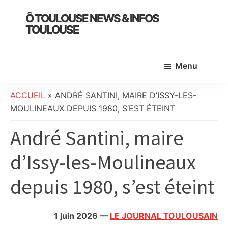
Skip
Skip
Skip
Ô TOULOUSE NEWS & INFOS
to
to
to
TOULOUSE
main
primary
footer
essentiel
content
sidebar
de
Menu
l’actualité
toulousaine
:
ACCUEIL
»
ANDRÉ SANTINI, MAIRE D’ISSY-LES-
info
MOULINEAUX DEPUIS 1980, S’EST ÉTEINT
locale,
André Santini, maire
société,
culture,
d’Issy-les-Moulineaux
politique,
météo,
depuis 1980, s’est éteint
faits
divers
et
1 juin 2026
—
LE JOURNAL TOULOUSAIN
initiatives