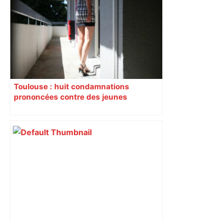
Sztulman claque la porte – RMC
Toulouse : huit condamnations
prononcées contre des jeunes
impliqués dans la prostitution
d’adolescentes