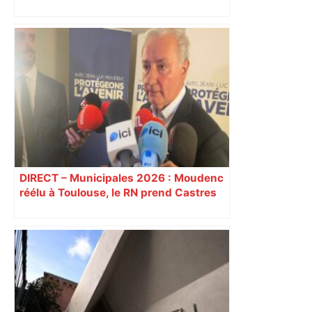
« Rien d'inquiétant » pour Guillaume
Restes, le gardien de Toulouse, après
sa sortie à Metz – L'Équipe
DIRECT – Municipales 2026 : Moudenc
réélu à Toulouse, le RN prend Castres
et Carcassonne