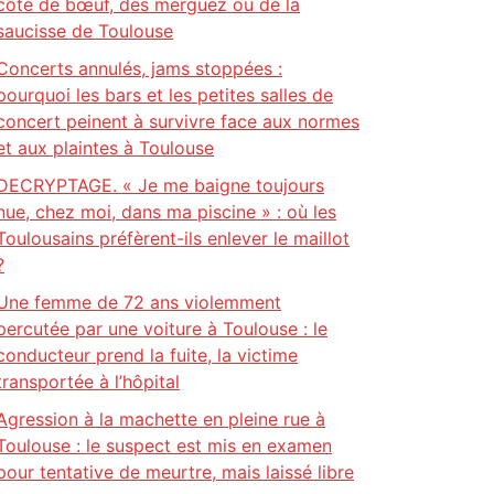
côte de bœuf, des merguez ou de la
saucisse de Toulouse
Concerts annulés, jams stoppées :
pourquoi les bars et les petites salles de
concert peinent à survivre face aux normes
et aux plaintes à Toulouse
DECRYPTAGE. « Je me baigne toujours
nue, chez moi, dans ma piscine » : où les
Toulousains préfèrent-ils enlever le maillot
?
Une femme de 72 ans violemment
percutée par une voiture à Toulouse : le
conducteur prend la fuite, la victime
transportée à l’hôpital
Agression à la machette en pleine rue à
Toulouse : le suspect est mis en examen
pour tentative de meurtre, mais laissé libre