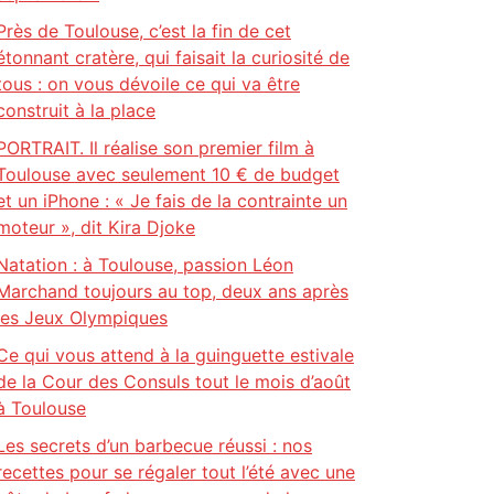
Près de Toulouse, c’est la fin de cet
étonnant cratère, qui faisait la curiosité de
tous : on vous dévoile ce qui va être
construit à la place
PORTRAIT. Il réalise son premier film à
Toulouse avec seulement 10 € de budget
et un iPhone : « Je fais de la contrainte un
moteur », dit Kira Djoke
Natation : à Toulouse, passion Léon
Marchand toujours au top, deux ans après
les Jeux Olympiques
Ce qui vous attend à la guinguette estivale
de la Cour des Consuls tout le mois d’août
à Toulouse
Les secrets d’un barbecue réussi : nos
recettes pour se régaler tout l’été avec une