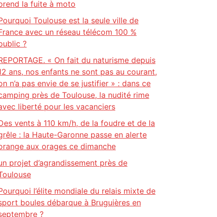
prend la fuite à moto
Pourquoi Toulouse est la seule ville de
France avec un réseau télécom 100 %
public ?
REPORTAGE. « On fait du naturisme depuis
12 ans, nos enfants ne sont pas au courant,
on n’a pas envie de se justifier » : dans ce
camping près de Toulouse, la nudité rime
avec liberté pour les vacanciers
Des vents à 110 km/h, de la foudre et de la
grêle : la Haute-Garonne passe en alerte
orange aux orages ce dimanche
un projet d’agrandissement près de
Toulouse
Pourquoi l’élite mondiale du relais mixte de
sport boules débarque à Bruguières en
septembre ?