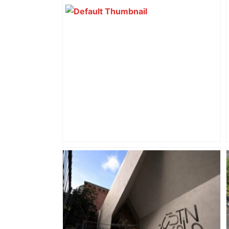
Bilan du marché du logement neuf :
une lueur d'espoir pour l'immobilier à
Toulouse ? – Actu.fr