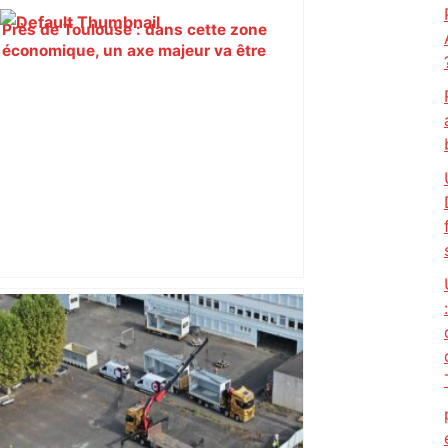
Près de Toulouse : dans cette zone
économique, un axe majeur va être
fermé en fin de soirée, voici les
déviations – Actu.fr
"C'est la reprise des bouchons et c'est
horrible", plus de 17 km de
ralentissements autour de Toulouse ce
jeudi matin, on vous donne les
secteurs à éviter – ladepeche.fr