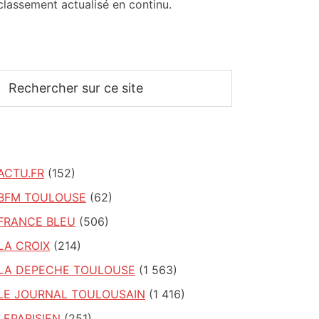
classement actualisé en continu.
Rechercher
sur
ce
site
ACTU.FR
(152)
BFM TOULOUSE
(62)
FRANCE BLEU
(506)
LA CROIX
(214)
LA DEPECHE TOULOUSE
(1 563)
LE JOURNAL TOULOUSAIN
(1 416)
LEPARISIEN
(251)