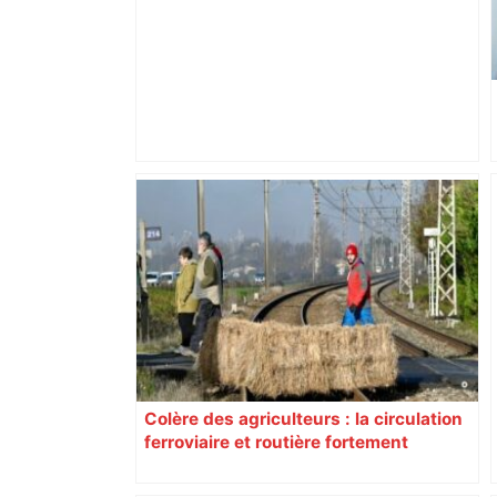
Mort mystérieuse près de Toulouse :
une émission de M6 revient sur l'affaire
Christian Abraham, retrouvé la gorge
tranchée et recouvert de feuilles il y a
deux ans – ladepeche.fr
Colère des agriculteurs : la circulation
ferroviaire et routière fortement
perturbée en Haute-Garonne, l’A61
bloquée