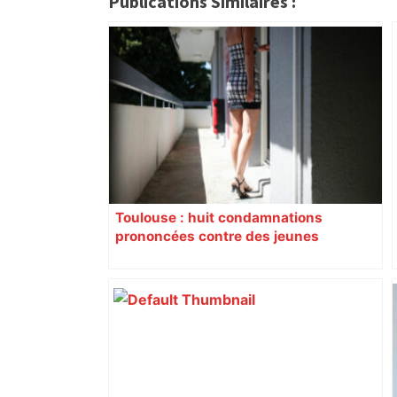
Publications Similaires :
Toulouse : huit condamnations
prononcées contre des jeunes
impliqués dans la prostitution
d’adolescentes