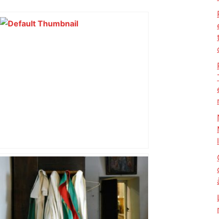
« Rien d'inquiétant » pour Guillaume
Restes, le gardien de Toulouse, après
sa sortie à Metz – L'Équipe