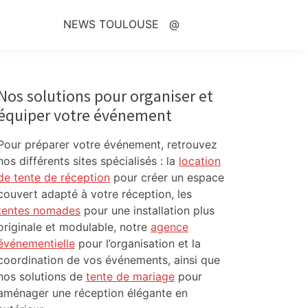
NEWS TOULOUSE
@
Primary
Sidebar
Nos solutions pour organiser et
équiper votre événement
Pour préparer votre événement, retrouvez
nos différents sites spécialisés : la
location
de tente de réception
pour créer un espace
couvert adapté à votre réception, les
tentes nomades
pour une installation plus
originale et modulable, notre
agence
événementielle
pour l’organisation et la
coordination de vos événements, ainsi que
nos solutions de
tente de mariage
pour
aménager une réception élégante en