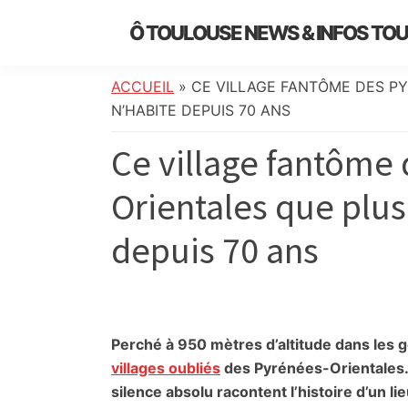
Skip
Skip
Skip
Skip
Ô TOULOUSE NEWS & INFOS TO
to
to
to
to
essentiel
primary
main
primary
footer
de
navigation
content
sidebar
ACCUEIL
»
CE VILLAGE FANTÔME DES P
l’actualité
N’HABITE DEPUIS 70 ANS
toulousaine
Ce village fantôme
:
info
Orientales que plu
locale,
société,
depuis 70 ans
culture,
politique,
météo,
faits
divers
Perché à 950 mètres d’altitude dans les g
et
villages oubliés
des Pyrénées-Orientales. 
initiatives
silence absolu racontent l’histoire d’un l