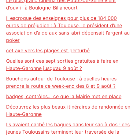
Le plus grand cinéma des Hauts-de-Seine vient
d’ouvrir à Boulogne-Billancourt
Il escroque des enseignes pour plus de 184 000
euros de préjudice : à Toulouse, le président d’une
association d’aide aux sans-abri dépensait l’argent au
poker
cet axe vers les plages est perturbé
Quelles sont ces sept sorties gratuites à faire en
Haute-Garonne jusqu’au 9 août ?
Bouchons autour de Toulouse : à quelles heures
prendre la route ce week-end des 8 et 9 août ?
badges, contrôles… ce que la Mairie met en place
Découvrez les plus beaux itinéraires de randonnée en
Haute-Garonne
Ils avaient caché les bagues dans leur sac à dos : ces
jeunes Toulousains terminent leur traversée de la