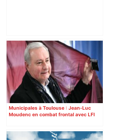
Météo : comment les satellites
européens révolutionnent notre lecture
du ciel, une conférence à ne pas
manquer à Toulouse pour tout
comprendre – ladepeche.fr
Municipales à Toulouse : Jean-Luc
Moudenc en combat frontal avec LFI