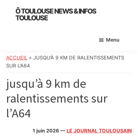
Skip
Skip
Skip
Ô TOULOUSE NEWS & INFOS
to
to
to
TOULOUSE
main
primary
footer
essentiel
content
sidebar
de
Menu
l’actualité
toulousaine
:
ACCUEIL
»
JUSQU’À 9 KM DE RALENTISSEMENTS
info
SUR L’A64
locale,
jusqu’à 9 km de
société,
culture,
ralentissements sur
politique,
météo,
l’A64
faits
divers
et
1 juin 2026
—
LE JOURNAL TOULOUSAIN
initiatives