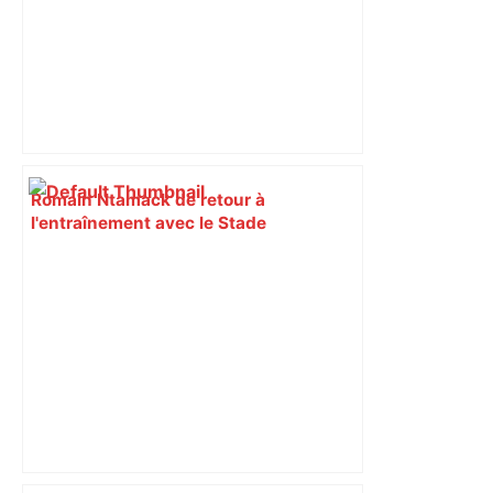
Romain Ntamack de retour à
l'entraînement avec le Stade
Toulousain, et probablement face à
Bordeaux-Bègles en Top 14 –
francebleu.fr