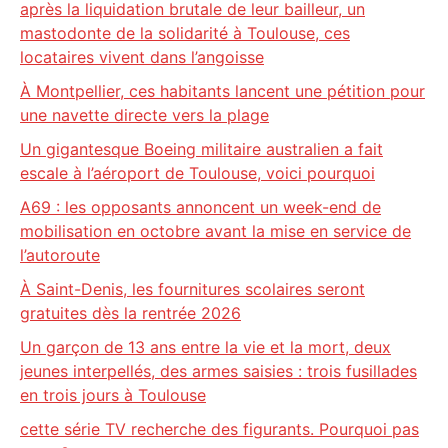
après la liquidation brutale de leur bailleur, un
mastodonte de la solidarité à Toulouse, ces
locataires vivent dans l’angoisse
À Montpellier, ces habitants lancent une pétition pour
une navette directe vers la plage
Un gigantesque Boeing militaire australien a fait
escale à l’aéroport de Toulouse, voici pourquoi
A69 : les opposants annoncent un week-end de
mobilisation en octobre avant la mise en service de
l’autoroute
À Saint-Denis, les fournitures scolaires seront
gratuites dès la rentrée 2026
Un garçon de 13 ans entre la vie et la mort, deux
jeunes interpellés, des armes saisies : trois fusillades
en trois jours à Toulouse
cette série TV recherche des figurants. Pourquoi pas