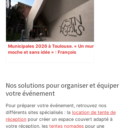
euros pour le partager avec tous –
ladepeche.fr
Municipales 2026 à Toulouse. « Un mur
moche et sans idée » : François
Piquemal (LFI), un détracteur de plus
du nouvel accueil du musée des
Augustins
Primary
Sidebar
Nos solutions pour organiser et équiper
votre événement
Pour préparer votre événement, retrouvez nos
différents sites spécialisés : la
location de tente de
réception
pour créer un espace couvert adapté à
votre réception, les
tentes nomades
pour une