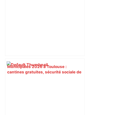
contemporain.
Municipales 2026 à Toulouse :
cantines gratuites, sécurité sociale de
l’alimentation, bio… quelles
propositions pour une meilleure
alimentation – ladepeche.fr