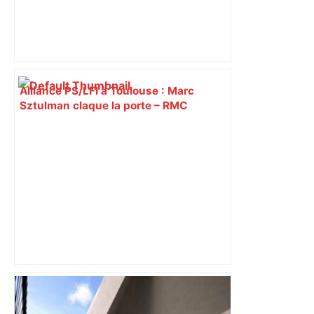
Alliance PS/LFI à Toulouse : Marc
Sztulman claque la porte – RMC
À Toulouse, une ancienne prof offre un
Montaigne de 370 ans estimé à 10 000