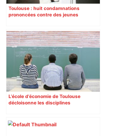
Toulouse : huit condamnations
prononcées contre des jeunes
impliqués dans la prostitution
d’adolescentes
L’école d’économie de Toulouse
décloisonne les disciplines
Anthropologues, historiens,
philosophes, économistes y coopèrent
régulièrement autour d’un projet
commun. Leur but : comprendre les
comportements de l’homme