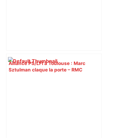
Alliance PS/LFI à Toulouse : Marc
Sztulman claque la porte – RMC