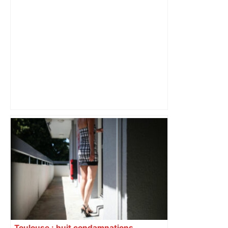
« C’est une histoire de fous » : près de
Toulouse, un cobra venimeux repéré
dans une ville fait fermer toutes les
écoles – parismatch.com
Toulouse : huit condamnations