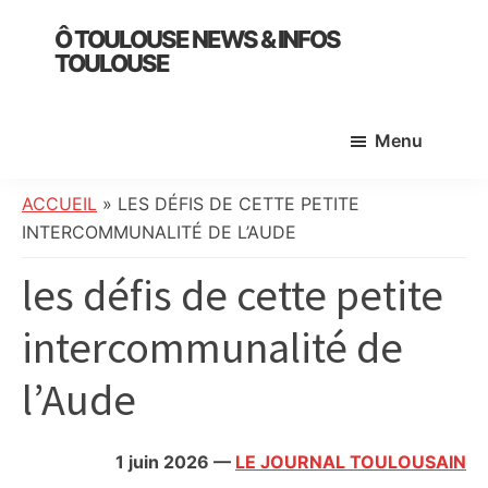
Skip
Skip
Skip
Ô TOULOUSE NEWS & INFOS
to
to
to
TOULOUSE
main
primary
footer
essentiel
content
sidebar
de
Menu
l’actualité
toulousaine
:
ACCUEIL
»
LES DÉFIS DE CETTE PETITE
info
INTERCOMMUNALITÉ DE L’AUDE
locale,
les défis de cette petite
société,
culture,
intercommunalité de
politique,
météo,
l’Aude
faits
divers
et
1 juin 2026
—
LE JOURNAL TOULOUSAIN
initiatives