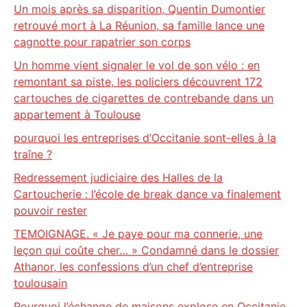
Un mois après sa disparition, Quentin Dumontier
retrouvé mort à La Réunion, sa famille lance une
cagnotte pour rapatrier son corps
Un homme vient signaler le vol de son vélo : en
remontant sa piste, les policiers découvrent 172
cartouches de cigarettes de contrebande dans un
appartement à Toulouse
pourquoi les entreprises d’Occitanie sont-elles à la
traîne ?
Redressement judiciaire des Halles de la
Cartoucherie : l’école de break dance va finalement
pouvoir rester
TEMOIGNAGE. « Je paye pour ma connerie, une
leçon qui coûte cher… » Condamné dans le dossier
Athanor, les confessions d’un chef d’entreprise
toulousain
Pourquoi l’échange de maisons explose en Occitanie