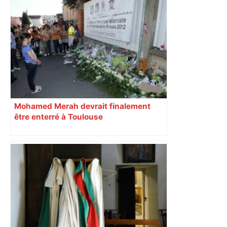
Près de Toulouse : dans cette zone
économique, un axe majeur va être
fermé en fin de soirée, voici les
déviations – Actu.fr
Mohamed Merah devrait finalement
être enterré à Toulouse