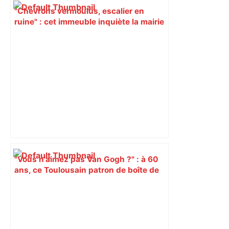
"Chevrons vermoulus, escalier en
ruine" : cet immeuble inquiète la mairie
de Toulouse qui impose des mesures
d'urgence – Actu.fr
"Vous n'aimez pas Van Gogh ?" : à 60
ans, ce Toulousain patron de boîte de
nuit triomphe au théâtre et vise le
Festival d'Avignon – ladepeche.fr