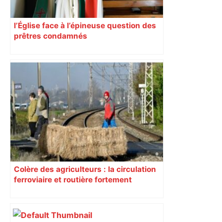
l’Église face à l’épineuse question des
prêtres condamnés
Colère des agriculteurs : la circulation
ferroviaire et routière fortement
perturbée en Haute-Garonne, l’A61
bloquée