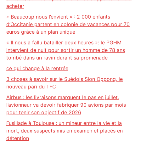
acheter
« Beaucoup nous l’envient » : 2 000 enfants
d’Occitanie partent en colonie de vacances pour 70
euros grâce à un plan unique
« Il nous a fallu batailler deux heures »: le PGHM
intervient de nuit pour sortir un homme de 78 ans
tombé dans un ravin durant sa promenade
ce qui change à la rentrée
3 choses à savoir sur le Suédois Sion Oppong, le
nouveau pari du TFC
Airbus : les livraisons marquent le pas en juillet,
l’avionneur va devoir fabriquer 90 avions par mois
pour tenir son objectif de 2026
Fusillade à Toulouse : un mineur entre la vie et la
mort, deux suspects mis en examen et placés en
détention