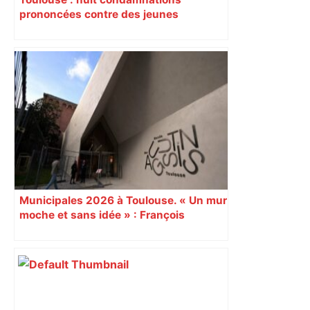
prononcées contre des jeunes
impliqués dans la prostitution
d’adolescentes
Municipales 2026 à Toulouse. « Un mur
moche et sans idée » : François
Piquemal (LFI), un détracteur de plus
du nouvel accueil du musée des
Augustins