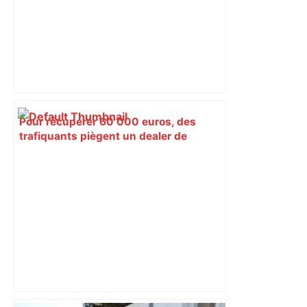
Pour récupérer 60 000 euros, des
trafiquants piègent un dealer de
cocaïne avant de le séquestrer
pendant trois jours : cinq hommes
condamnés à entre trois et six ans de
prison à Toulouse – ladepeche.fr