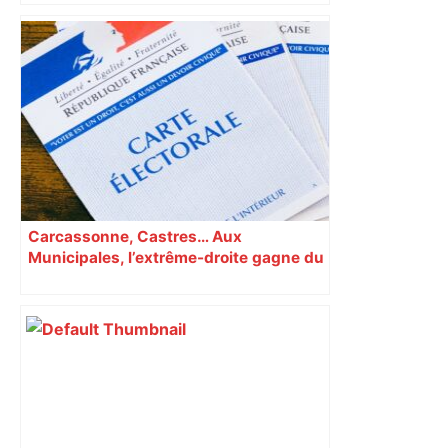
Patrick Bruel accusé de viols au Zénith
de Toulouse : Jean-Luc Moudenc
refuse toute annulation du concert
sans condamnation – ladepeche.fr
Carcassonne, Castres… Aux
Municipales, l’extrême-droite gagne du
terrain en Occitanie