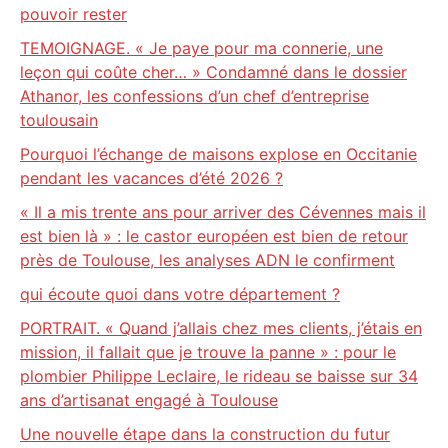
pouvoir rester
TEMOIGNAGE. « Je paye pour ma connerie, une
leçon qui coûte cher… » Condamné dans le dossier
Athanor, les confessions d’un chef d’entreprise
toulousain
Pourquoi l’échange de maisons explose en Occitanie
pendant les vacances d’été 2026 ?
« Il a mis trente ans pour arriver des Cévennes mais il
est bien là » : le castor européen est bien de retour
près de Toulouse, les analyses ADN le confirment
qui écoute quoi dans votre département ?
PORTRAIT. « Quand j’allais chez mes clients, j’étais en
mission, il fallait que je trouve la panne » : pour le
plombier Philippe Leclaire, le rideau se baisse sur 34
ans d’artisanat engagé à Toulouse
Une nouvelle étape dans la construction du futur