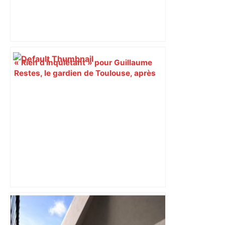
« Rien d'inquiétant » pour Guillaume
Restes, le gardien de Toulouse, après
sa sortie à Metz – L'Équipe
"C'est la reprise des bouchons et c'est
horrible", plus de 17 km de