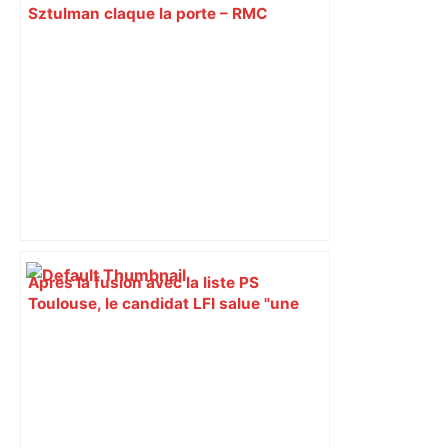
Sztulman claque la porte – RMC
Après la fusion avec la liste PS
Toulouse, le candidat LFI salue "une
dynamique qui nous oblige à la
responsabilité" – Franceinfo