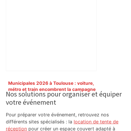
Primary
Municipales 2026 à Toulouse : voiture,
Sidebar
métro et train encombrent la campagne
Nos solutions pour organiser et équiper
électorale – – Le Mans.maville.com
votre événement
Pour préparer votre événement, retrouvez nos
différents sites spécialisés : la
location de tente de
réception
pour créer un espace couvert adapté à