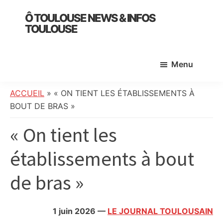
Skip
Skip
Skip
Ô TOULOUSE NEWS & INFOS
to
to
to
TOULOUSE
main
primary
footer
essentiel
content
sidebar
de
Menu
l’actualité
toulousaine
:
ACCUEIL
»
« ON TIENT LES ÉTABLISSEMENTS À
info
BOUT DE BRAS »
locale,
« On tient les
société,
culture,
établissements à bout
politique,
météo,
de bras »
faits
divers
et
1 juin 2026
—
LE JOURNAL TOULOUSAIN
initiatives