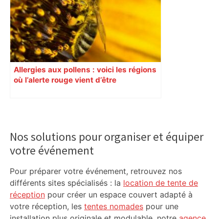
Allergies aux pollens : voici les régions
où l’alerte rouge vient d’être
déclenchée
Primary
Sidebar
Nos solutions pour organiser et équiper
votre événement
Pour préparer votre événement, retrouvez nos
différents sites spécialisés : la
location de tente de
réception
pour créer un espace couvert adapté à
votre réception, les
tentes nomades
pour une
installation plus originale et modulable, notre
agence