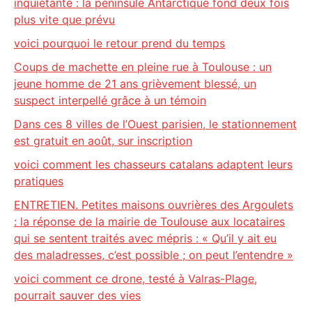
inquiétante : la péninsule Antarctique fond deux fois
plus vite que prévu
voici pourquoi le retour prend du temps
Coups de machette en pleine rue à Toulouse : un
jeune homme de 21 ans grièvement blessé, un
suspect interpellé grâce à un témoin
Dans ces 8 villes de l’Ouest parisien, le stationnement
est gratuit en août, sur inscription
voici comment les chasseurs catalans adaptent leurs
pratiques
ENTRETIEN. Petites maisons ouvrières des Argoulets
: la réponse de la mairie de Toulouse aux locataires
qui se sentent traités avec mépris : « Qu’il y ait eu
des maladresses, c’est possible ; on peut l’entendre »
voici comment ce drone, testé à Valras-Plage,
pourrait sauver des vies