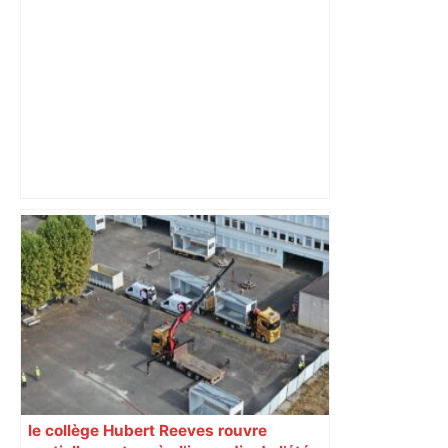
Alliance PS/LFI à Toulouse : Marc
Sztulman claque la porte – RMC
le collège Hubert Reeves rouvre