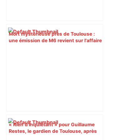
Mort mystérieuse près de Toulouse :
une émission de M6 revient sur l'affaire
Christian Abraham, retrouvé la gorge
tranchée et recouvert de feuilles il y a
deux ans – ladepeche.fr
« Rien d'inquiétant » pour Guillaume
Restes, le gardien de Toulouse, après
sa sortie à Metz – L'Équipe