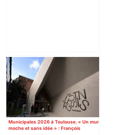
"C'est la reprise des bouchons et c'est
horrible", plus de 17 km de
ralentissements autour de Toulouse ce
jeudi matin, on vous donne les
secteurs à éviter – ladepeche.fr
Municipales 2026 à Toulouse. « Un mur
moche et sans idée » : François
Piquemal (LFI), un détracteur de plus