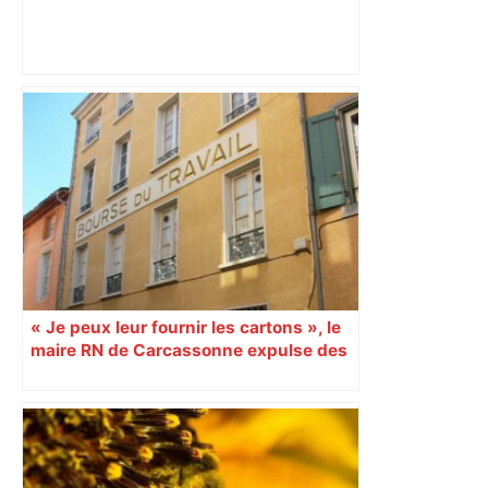
Capilla en bleu ciel pour combien de
temps encore ? Toulouse et l'UBB aux
aguets – Rugbynistere
« Je peux leur fournir les cartons », le
maire RN de Carcassonne expulse des
syndicats