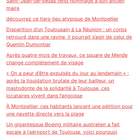
Saint-Jean-de-Védas rend hommage à son ancien
maire
découvrez ce tiers-lieu atypique de Montpellier
Disparition d’un Toulousain à La Réunion : un corps
retrouvé dans une ravine, il pourrait s’agir de celui de
Quentin Dumontier
Après quatre mois de travaux, ce square de Mende
change complètement de visage
« On a peur d’être expulsés du jour au lendemain » :
après la liquidation brutale de leur bailleur, un
mastodonte de la solidarité à Toulouse, ces
locataires vivent dans l’angoisse
À Montpellier, ces habitants lancent une pétition pour
une navette directe vers la plage
Un gigantesque Boeing militaire australien a fait
escale à l’aéroport de Toulouse, voici pourquoi