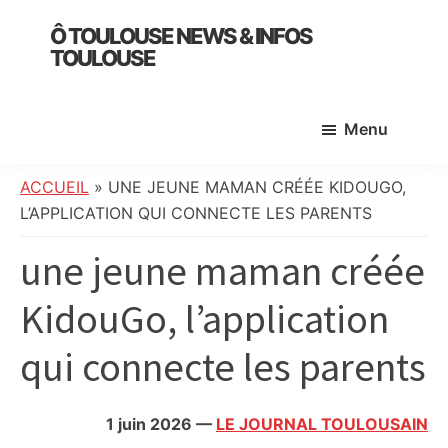
Skip
Skip
Skip
Ô TOULOUSE NEWS & INFOS
to
to
to
TOULOUSE
main
primary
footer
essentiel
content
sidebar
de
Menu
l’actualité
toulousaine
:
ACCUEIL
»
UNE JEUNE MAMAN CRÉÉE KIDOUGO,
info
L’APPLICATION QUI CONNECTE LES PARENTS
locale,
une jeune maman créée
société,
culture,
KidouGo, l’application
politique,
météo,
qui connecte les parents
faits
divers
et
1 juin 2026
—
LE JOURNAL TOULOUSAIN
initiatives