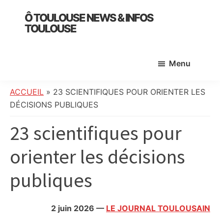
Skip
Skip
Skip
Ô TOULOUSE NEWS & INFOS
to
to
to
TOULOUSE
main
primary
footer
essentiel
content
sidebar
de
Menu
l’actualité
toulousaine
:
ACCUEIL
»
23 SCIENTIFIQUES POUR ORIENTER LES
info
DÉCISIONS PUBLIQUES
locale,
23 scientifiques pour
société,
culture,
orienter les décisions
politique,
météo,
publiques
faits
divers
et
2 juin 2026
—
LE JOURNAL TOULOUSAIN
initiatives