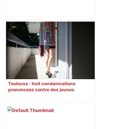
Près de Toulouse : dans cette zone
économique, un axe majeur va être
fermé en fin de soirée, voici les
déviations – Actu.fr
Toulouse : huit condamnations
prononcées contre des jeunes
impliqués dans la prostitution
d’adolescentes