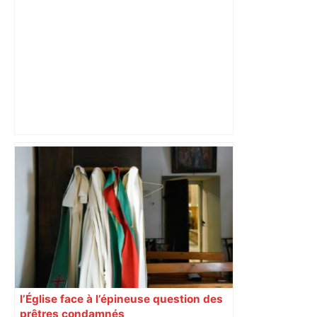
Mort mystérieuse près de Toulouse :
une émission de M6 revient sur l'affaire
Christian Abraham, retrouvé la gorge
tranchée et recouvert de feuilles il y a
deux ans – ladepeche.fr
l’Église face à l’épineuse question des
prêtres condamnés