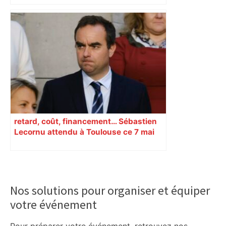
Cryptorapt : cinq hommes, dont un
membre présumé de la DZ mafia,
écroués après la séquestration d’une
mère de famille près de Toulouse – Le
Figaro
retard, coût, financement… Sébastien
Lecornu attendu à Toulouse ce 7 mai
Primary
Sidebar
Nos solutions pour organiser et équiper
votre événement