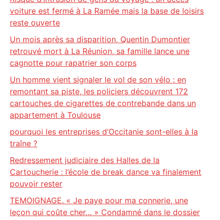
voiture est fermé à La Ramée mais la base de loisirs
reste ouverte
Un mois après sa disparition, Quentin Dumontier
retrouvé mort à La Réunion, sa famille lance une
cagnotte pour rapatrier son corps
Un homme vient signaler le vol de son vélo : en
remontant sa piste, les policiers découvrent 172
cartouches de cigarettes de contrebande dans un
appartement à Toulouse
pourquoi les entreprises d’Occitanie sont-elles à la
traîne ?
Redressement judiciaire des Halles de la
Cartoucherie : l’école de break dance va finalement
pouvoir rester
TEMOIGNAGE. « Je paye pour ma connerie, une
leçon qui coûte cher… » Condamné dans le dossier