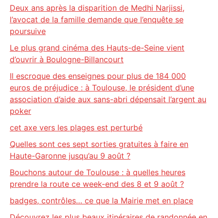
Deux ans après la disparition de Medhi Narjissi,
l’avocat de la famille demande que l’enquête se
poursuive
Le plus grand cinéma des Hauts-de-Seine vient
d’ouvrir à Boulogne-Billancourt
Il escroque des enseignes pour plus de 184 000
euros de préjudice : à Toulouse, le président d’une
association d’aide aux sans-abri dépensait l’argent au
poker
cet axe vers les plages est perturbé
Quelles sont ces sept sorties gratuites à faire en
Haute-Garonne jusqu’au 9 août ?
Bouchons autour de Toulouse : à quelles heures
prendre la route ce week-end des 8 et 9 août ?
badges, contrôles… ce que la Mairie met en place
Découvrez les plus beaux itinéraires de randonnée en