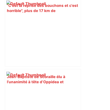
"C'est la reprise des bouchons et c'est
horrible", plus de 17 km de
ralentissements autour de Toulouse ce
jeudi matin, on vous donne les
secteurs à éviter – ladepeche.fr
Jean-Baptiste de Scoraille élu à
l’unanimité à tête d’Oppidea et
Europolia – ladepeche.fr