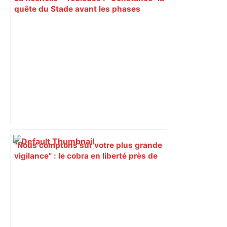
quête du Stade avant les phases
finales – RMC Sport
"Nous comptons sur votre plus grande
vigilance" : le cobra en liberté près de
Toulouse a de nouveau été aperçu, les
recherches se poursuivent avec des
drones – RTL.fr