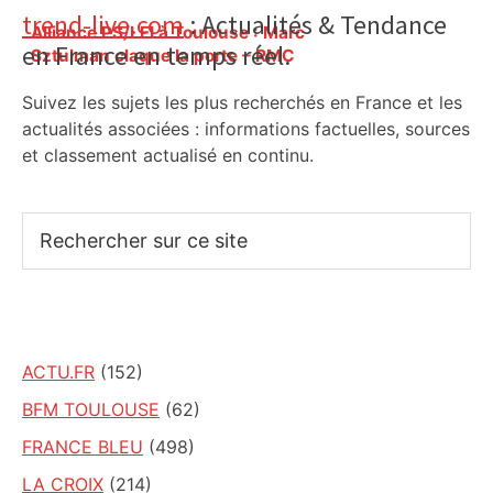
Primary
trend-live.com
: Actualités & Tendance
Alliance PS/LFI à Toulouse : Marc
en France en temps réel.
Sidebar
Sztulman claque la porte – RMC
Suivez les sujets les plus recherchés en France et les
actualités associées : informations factuelles, sources
et classement actualisé en continu.
Rechercher
sur
ce
site
ACTU.FR
(152)
BFM TOULOUSE
(62)
FRANCE BLEU
(498)
LA CROIX
(214)