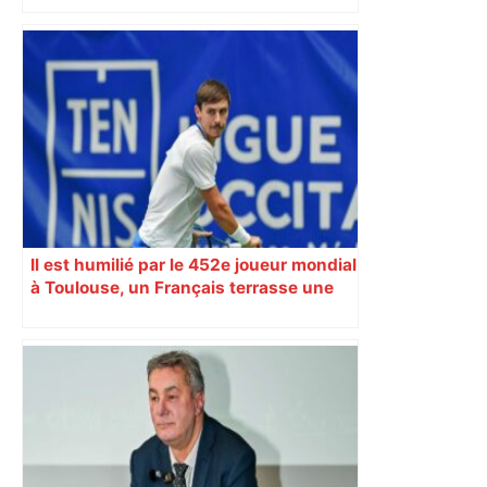
Mort mystérieuse près de Toulouse :
une émission de M6 revient sur l'affaire
Christian Abraham, retrouvé la gorge
tranchée et recouvert de feuilles il y a
deux ans – ladepeche.fr
Il est humilié par le 452e joueur mondial
à Toulouse, un Français terrasse une
légende du tennis 4 jours plus tard