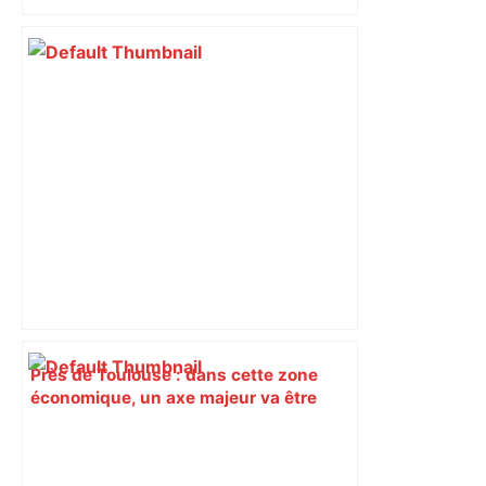
Près de Toulouse : dans cette zone
économique, un axe majeur va être
fermé en fin de soirée, voici les
déviations – Actu.fr