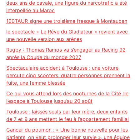
deux ans de cavale, une figure du narcotrafic a été
interpellée au Maroc
100TAUR signe une troisième fresque à Montauban
le spectacle « Le Rêve du Gladiateur » revient avec
une nouvelle version aux arènes
Rugby : Thomas Ramos va s’engager au Racing 92
après la Coupe du monde 2027
Spectaculaire accident à Toulouse : une voiture
percute cinq scooters, quatre personnes prennent la
fuite, une femme blessée
Ce qui vous attend lors des nocturnes de la Cité de
l’espace à Toulouse jusqu’au 20 août
Toulouse : laissés seuls par leur mère, deux enfants
de 7 et 9 ans mettent le feu à l’appartement familial
Cancer du poumon : « Une bonne nouvelle pour les
patients, on veut prolonger leur survie », une équipe