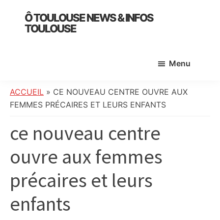
Skip
Skip
Skip
Ô TOULOUSE NEWS & INFOS
to
to
to
TOULOUSE
main
primary
footer
essentiel
content
sidebar
de
Menu
l’actualité
toulousaine
:
ACCUEIL
»
CE NOUVEAU CENTRE OUVRE AUX
info
FEMMES PRÉCAIRES ET LEURS ENFANTS
locale,
ce nouveau centre
société,
culture,
ouvre aux femmes
politique,
météo,
précaires et leurs
faits
divers
enfants
et
initiatives