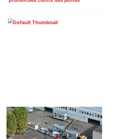
prononcées contre des jeunes
impliqués dans la prostitution
d’adolescentes
ENTRETIEN. Municipales 2026 à
Toulouse : sous le feu des critiques,
Briançon assume son alliance avec
Piquemal, "ce n’est pas un accord de