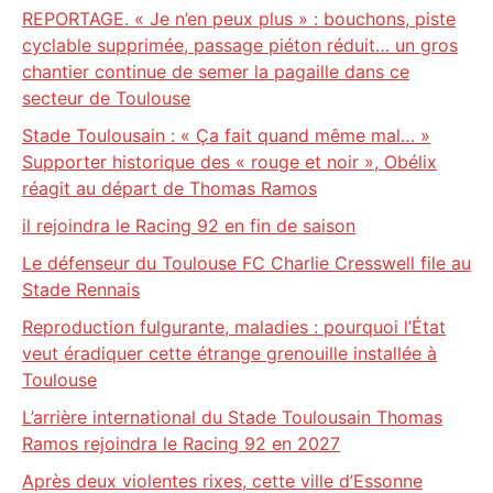
REPORTAGE. « Je n’en peux plus » : bouchons, piste
cyclable supprimée, passage piéton réduit… un gros
chantier continue de semer la pagaille dans ce
secteur de Toulouse
Stade Toulousain : « Ça fait quand même mal… »
Supporter historique des « rouge et noir », Obélix
réagit au départ de Thomas Ramos
il rejoindra le Racing 92 en fin de saison
Le défenseur du Toulouse FC Charlie Cresswell file au
Stade Rennais
Reproduction fulgurante, maladies : pourquoi l’État
veut éradiquer cette étrange grenouille installée à
Toulouse
L’arrière international du Stade Toulousain Thomas
Ramos rejoindra le Racing 92 en 2027
Après deux violentes rixes, cette ville d’Essonne