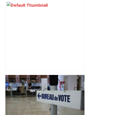
Elle s’est battue toute sa vie pour
défendre la place des femmes en
politique : l’ancienne maire de cette
ville près de Toulouse est décédée –
ladepeche.fr