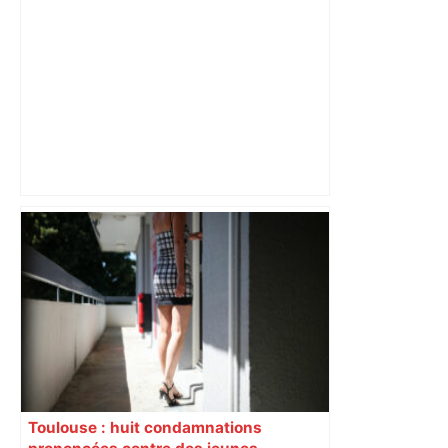
« Rien d'inquiétant » pour Guillaume
Restes, le gardien de Toulouse, après
sa sortie à Metz – L'Équipe
Toulouse : huit condamnations