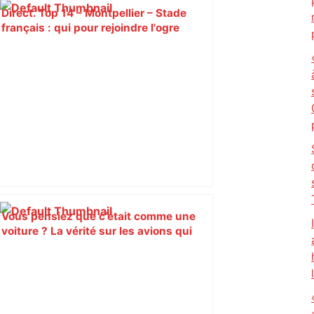
Direct. Top 14 – Montpellier – Stade
français : qui pour rejoindre l'ogre
toulousain en finale ? Suivez la demi-
finale – Rugbyrama
Vous pensiez que c’était comme une
voiture ? La vérité sur les avions qui
reculent – ici.fr