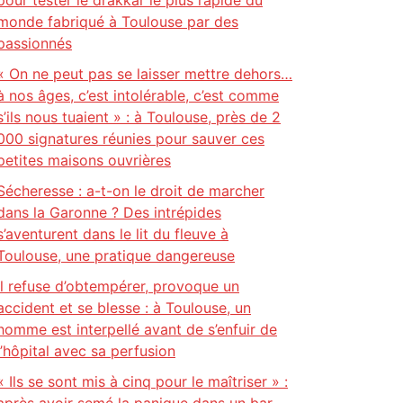
pour tester le drakkar le plus rapide du
monde fabriqué à Toulouse par des
passionnés
« On ne peut pas se laisser mettre dehors…
à nos âges, c’est intolérable, c’est comme
s’ils nous tuaient » : à Toulouse, près de 2
000 signatures réunies pour sauver ces
petites maisons ouvrières
Sécheresse : a-t-on le droit de marcher
dans la Garonne ? Des intrépides
s’aventurent dans le lit du fleuve à
Toulouse, une pratique dangereuse
Il refuse d’obtempérer, provoque un
accident et se blesse : à Toulouse, un
homme est interpellé avant de s’enfuir de
l’hôpital avec sa perfusion
« Ils se sont mis à cinq pour le maîtriser » :