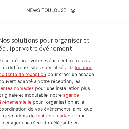
NEWS TOULOUSE
@
Primary
Sidebar
Nos solutions pour organiser et
équiper votre événement
Pour préparer votre événement, retrouvez
nos différents sites spécialisés : la
location
de tente de réception
pour créer un espace
couvert adapté à votre réception, les
tentes nomades
pour une installation plus
originale et modulable, notre
agence
événementielle
pour l’organisation et la
coordination de vos événements, ainsi que
nos solutions de
tente de mariage
pour
aménager une réception élégante en