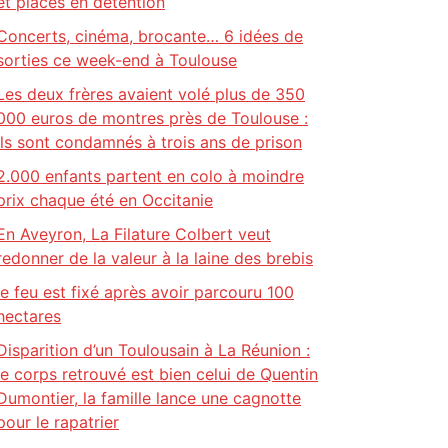
et placés en détention
Concerts, cinéma, brocante… 6 idées de
sorties ce week-end à Toulouse
Les deux frères avaient volé plus de 350
000 euros de montres près de Toulouse :
ils sont condamnés à trois ans de prison
2.000 enfants partent en colo à moindre
prix chaque été en Occitanie
En Aveyron, La Filature Colbert veut
redonner de la valeur à la laine des brebis
le feu est fixé après avoir parcouru 100
hectares
Disparition d’un Toulousain à La Réunion :
le corps retrouvé est bien celui de Quentin
Dumontier, la famille lance une cagnotte
pour le rapatrier