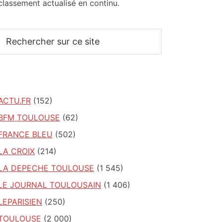
classement actualisé en continu.
Rechercher
sur
ce
site
ACTU.FR
(152)
BFM TOULOUSE
(62)
FRANCE BLEU
(502)
LA CROIX
(214)
LA DEPECHE TOULOUSE
(1 545)
LE JOURNAL TOULOUSAIN
(1 406)
LEPARISIEN
(250)
TOULOUSE
(2 000)