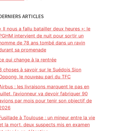
DERNIERS ARTICLES
« Il nous a fallu batailler deux heures »: le
PGHM intervient de nuit pour sortir un
homme de 78 ans tombé dans un ravin
durant sa promenade
ce qui change à la rentrée
3 choses à savoir sur le Suédois Sion
Oppong, le nouveau pari du TFC
Airbus : les livraisons marquent le pas en
juillet, l’avionneur va devoir fabriquer 90
avions par mois pour tenir son objectif de
2026
Fusillade à Toulouse : un mineur entre la vie
et la mort, deux suspects mis en examen