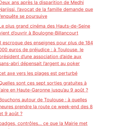
Deux ans après la disparition de Medhi
Narjissi, l’avocat de la famille demande que
l’enquête se poursuive
Le plus grand cinéma des Hauts-de-Seine
vient d’ouvrir à Boulogne-Billancourt
Il escroque des enseignes pour plus de 184
000 euros de préjudice : à Toulouse, le
président d’une association d’aide aux
sans-abri dépensait l’argent au poker
cet axe vers les plages est perturbé
Quelles sont ces sept sorties gratuites à
faire en Haute-Garonne jusqu’au 9 août ?
Bouchons autour de Toulouse : à quelles
heures prendre la route ce week-end des 8
et 9 août ?
badges, contrôles… ce que la Mairie met