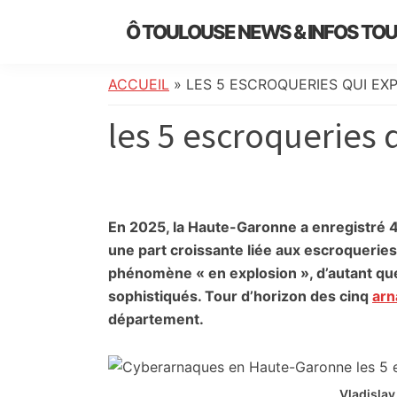
Skip
Skip
Skip
Skip
Ô TOULOUSE NEWS & INFOS TO
to
to
to
to
essentiel
primary
main
primary
footer
de
navigation
content
sidebar
ACCUEIL
»
LES 5 ESCROQUERIES QUI EX
l’actualité
les 5 escroqueries 
toulousaine
:
info
locale,
société,
En 2025, la Haute-Garonne a enregistré 4
culture,
une part croissante liée aux escroquerie
politique,
phénomène « en explosion », d’autant que
météo,
sophistiqués. Tour d’horizon des cinq
arn
faits
département.
divers
et
initiatives
Vladislav