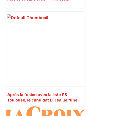
Piquemal (LFI), un détracteur de plus
du nouvel accueil du musée des
Augustins
Après la fusion avec la liste PS
Toulouse, le candidat LFI salue "une
dynamique qui nous oblige à la
responsabilité" – Franceinfo