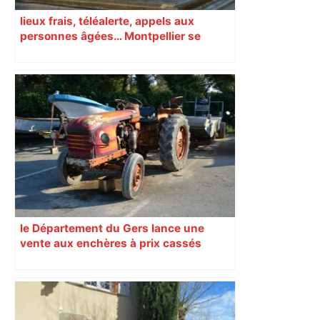
lieux frais, téléalerte, appels aux
personnes âgées… Montpellier se
prépare à une semaine étouffante
le Département du Gers lance une
vente aux enchères à prix cassés