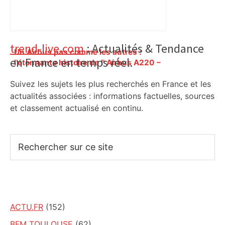
Primary
trend-live.com
: Actualités & Tendance
Un Airbus pas comme les autres :
en France en temps réel.
Sidebar
l’étonnante histoire de l' Airbus A220 –
ici.fr
Suivez les sujets les plus recherchés en France et les
actualités associées : informations factuelles, sources
et classement actualisé en continu.
Rechercher
sur
ce
site
ACTU.FR
(152)
BFM TOULOUSE
(62)