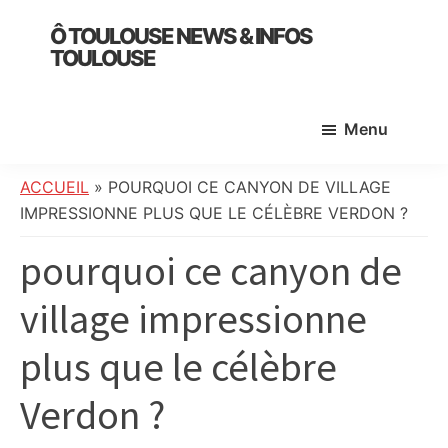
Skip
Skip
Skip
Ô TOULOUSE NEWS & INFOS
to
to
to
TOULOUSE
main
primary
footer
essentiel
content
sidebar
de
Menu
l’actualité
toulousaine
:
ACCUEIL
»
POURQUOI CE CANYON DE VILLAGE
info
IMPRESSIONNE PLUS QUE LE CÉLÈBRE VERDON ?
locale,
pourquoi ce canyon de
société,
culture,
village impressionne
politique,
météo,
plus que le célèbre
faits
divers
Verdon ?
et
initiatives