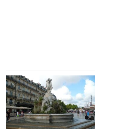
Municipales 2026 à Toulouse : voiture,
métro et train encombrent la campagne
électorale – – Le Mans.maville.com