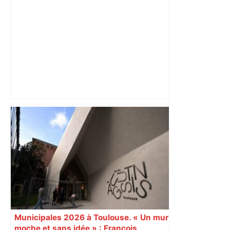
jeudi matin, on vous donne les
secteurs à éviter – ladepeche.fr
Alliance PS/LFI à Toulouse : Marc
Sztulman claque la porte – RMC
Municipales 2026 à Toulouse. « Un mur
moche et sans idée » : François