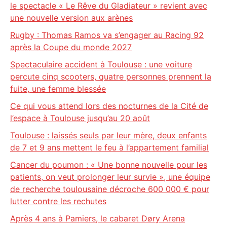
le spectacle « Le Rêve du Gladiateur » revient avec
une nouvelle version aux arènes
Rugby : Thomas Ramos va s’engager au Racing 92
après la Coupe du monde 2027
Spectaculaire accident à Toulouse : une voiture
percute cinq scooters, quatre personnes prennent la
fuite, une femme blessée
Ce qui vous attend lors des nocturnes de la Cité de
l’espace à Toulouse jusqu’au 20 août
Toulouse : laissés seuls par leur mère, deux enfants
de 7 et 9 ans mettent le feu à l’appartement familial
Cancer du poumon : « Une bonne nouvelle pour les
patients, on veut prolonger leur survie », une équipe
de recherche toulousaine décroche 600 000 € pour
lutter contre les rechutes
Après 4 ans à Pamiers, le cabaret Døry Arena