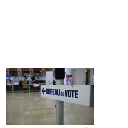
Christian Abraham, retrouvé la gorge
tranchée et recouvert de feuilles il y a
deux ans – ladepeche.fr
Bilan du marché du logement neuf :
une lueur d'espoir pour l'immobilier à
Toulouse ? – Actu.fr