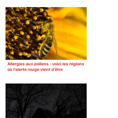
"On souhaite remettre un peu d’ordre" :
la mairie de Toulouse interdit le
commerce ambulant de 6 heures à
minuit dans ce grand quartier populaire
et prévoit des sanctions pour libérer
l’espace public – ladepeche.fr
Allergies aux pollens : voici les régions
où l’alerte rouge vient d’être
déclenchée