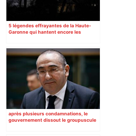
5 légendes effrayantes de la Haute-
Garonne qui hantent encore les
villages aujourd’hui
après plusieurs condamnations, le
gouvernement dissout le groupuscule
d’extrême droite d’Albi