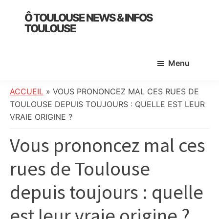
Skip
Skip
Skip
Ô TOULOUSE NEWS & INFOS
to
to
to
TOULOUSE
main
primary
footer
essentiel
content
sidebar
de
Menu
l’actualité
toulousaine
:
ACCUEIL
»
VOUS PRONONCEZ MAL CES RUES DE
info
TOULOUSE DEPUIS TOUJOURS : QUELLE EST LEUR
locale,
VRAIE ORIGINE ?
société,
Vous prononcez mal ces
culture,
politique,
rues de Toulouse
météo,
faits
depuis toujours : quelle
divers
et
est leur vraie origine ?
initiatives