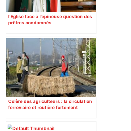
l’Église face à l’épineuse question des
prêtres condamnés
Colère des agriculteurs : la circulation
ferroviaire et routière fortement
perturbée en Haute-Garonne, l’A61
bloquée