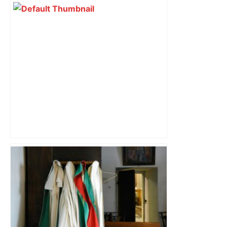
Près de Toulouse : dans cette zone
économique, un axe majeur va être
fermé en fin de soirée, voici les
déviations – Actu.fr