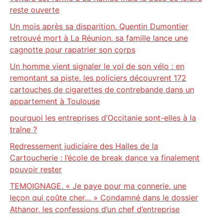
reste ouverte
Un mois après sa disparition, Quentin Dumontier
retrouvé mort à La Réunion, sa famille lance une
cagnotte pour rapatrier son corps
Un homme vient signaler le vol de son vélo : en
remontant sa piste, les policiers découvrent 172
cartouches de cigarettes de contrebande dans un
appartement à Toulouse
pourquoi les entreprises d’Occitanie sont-elles à la
traîne ?
Redressement judiciaire des Halles de la
Cartoucherie : l’école de break dance va finalement
pouvoir rester
TEMOIGNAGE. « Je paye pour ma connerie, une
leçon qui coûte cher… » Condamné dans le dossier
Athanor, les confessions d’un chef d’entreprise