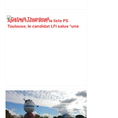
Après la fusion avec la liste PS
Toulouse, le candidat LFI salue "une
dynamique qui nous oblige à la
responsabilité" – Franceinfo
Capilla en bleu ciel pour combien de
temps encore ? Toulouse et l'UBB aux
aguets – Rugbynistere