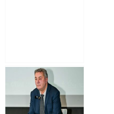
« Rien d'inquiétant » pour Guillaume
Restes, le gardien de Toulouse, après
sa sortie à Metz – L'Équipe