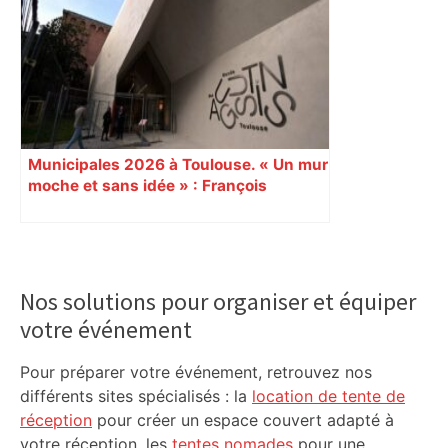
Coly marque un essai et relance cette
finale ! – RMC Sport
Municipales 2026 à Toulouse. « Un mur
moche et sans idée » : François
Piquemal (LFI), un détracteur de plus
du nouvel accueil du musée des
Augustins
Primary
Sidebar
Nos solutions pour organiser et équiper
votre événement
Pour préparer votre événement, retrouvez nos
différents sites spécialisés : la
location de tente de
réception
pour créer un espace couvert adapté à
votre réception, les
tentes nomades
pour une