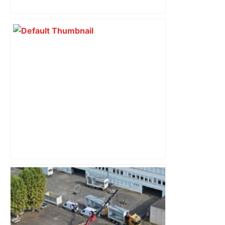
perturbée en Haute-Garonne, l’A61
bloquée
Municipales 2026 à Toulouse :
cantines gratuites, sécurité sociale de
l’alimentation, bio… quelles
propositions pour une meilleure
alimentation – ladepeche.fr