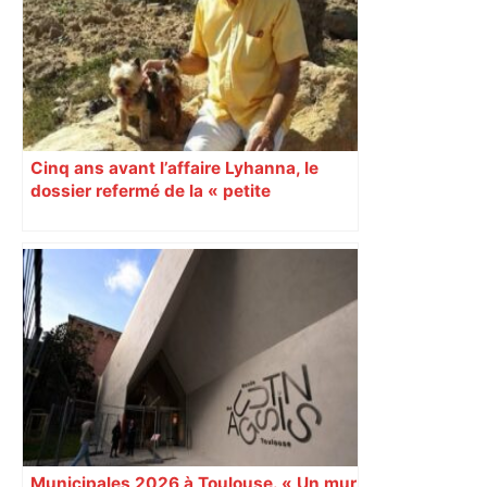
réunit tous les spécialistes – ici.fr
Cinq ans avant l’affaire Lyhanna, le
dossier refermé de la « petite
menteuse » qui accusait le père de
Jérôme Barella
Municipales 2026 à Toulouse. « Un mur