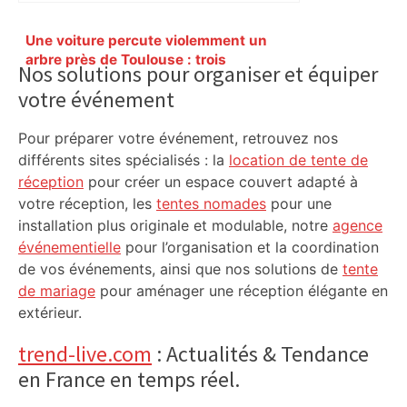
Primary
Une voiture percute violemment un
Sidebar
arbre près de Toulouse : trois
Nos solutions pour organiser et équiper
personnes hospitalisées, l’une en
votre événement
urgence absolue – ladepeche.fr
Pour préparer votre événement, retrouvez nos
différents sites spécialisés : la
location de tente de
réception
pour créer un espace couvert adapté à
votre réception, les
tentes nomades
pour une
installation plus originale et modulable, notre
agence
événementielle
pour l’organisation et la coordination
de vos événements, ainsi que nos solutions de
tente
de mariage
pour aménager une réception élégante en
extérieur.
trend-live.com
: Actualités & Tendance
en France en temps réel.