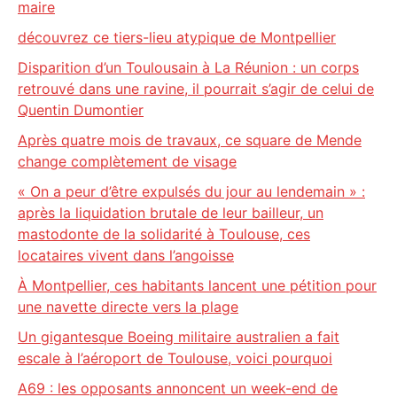
maire
découvrez ce tiers-lieu atypique de Montpellier
Disparition d’un Toulousain à La Réunion : un corps
retrouvé dans une ravine, il pourrait s’agir de celui de
Quentin Dumontier
Après quatre mois de travaux, ce square de Mende
change complètement de visage
« On a peur d’être expulsés du jour au lendemain » :
après la liquidation brutale de leur bailleur, un
mastodonte de la solidarité à Toulouse, ces
locataires vivent dans l’angoisse
À Montpellier, ces habitants lancent une pétition pour
une navette directe vers la plage
Un gigantesque Boeing militaire australien a fait
escale à l’aéroport de Toulouse, voici pourquoi
A69 : les opposants annoncent un week-end de