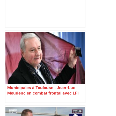
Après la fusion avec la liste PS
Toulouse, le candidat LFI salue "une
dynamique qui nous oblige à la
responsabilité" – Franceinfo
Municipales à Toulouse : Jean-Luc
Moudenc en combat frontal avec LFI