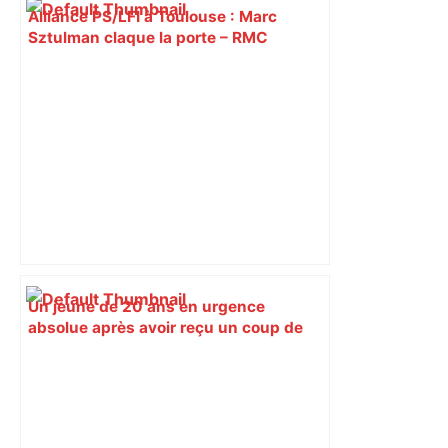
Alliance PS/LFI à Toulouse : Marc
Sztulman claque la porte – RMC
Un jeune de 20 ans en urgence
absolue après avoir reçu un coup de
couteau à Toulouse – ladepeche.fr