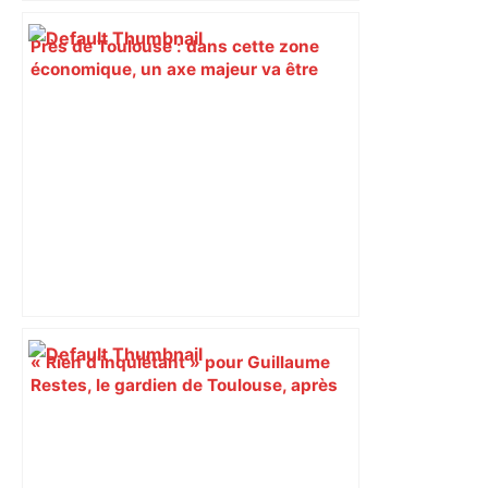
Près de Toulouse : dans cette zone
économique, un axe majeur va être
fermé en fin de soirée, voici les
déviations – Actu.fr
« Rien d'inquiétant » pour Guillaume
Restes, le gardien de Toulouse, après
sa sortie à Metz – L'Équipe