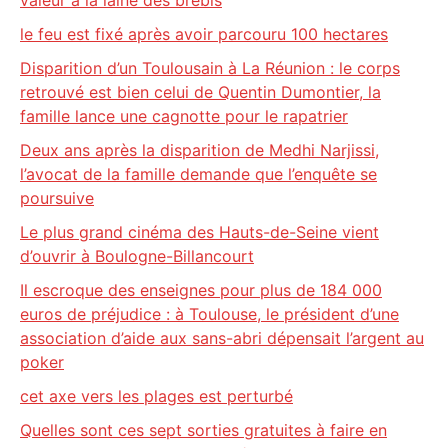
valeur à la laine des brebis
le feu est fixé après avoir parcouru 100 hectares
Disparition d’un Toulousain à La Réunion : le corps
retrouvé est bien celui de Quentin Dumontier, la
famille lance une cagnotte pour le rapatrier
Deux ans après la disparition de Medhi Narjissi,
l’avocat de la famille demande que l’enquête se
poursuive
Le plus grand cinéma des Hauts-de-Seine vient
d’ouvrir à Boulogne-Billancourt
Il escroque des enseignes pour plus de 184 000
euros de préjudice : à Toulouse, le président d’une
association d’aide aux sans-abri dépensait l’argent au
poker
cet axe vers les plages est perturbé
Quelles sont ces sept sorties gratuites à faire en