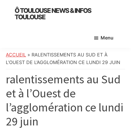
Skip
Skip
Skip
Ô TOULOUSE NEWS & INFOS
to
to
to
TOULOUSE
main
primary
footer
essentiel
content
sidebar
de
Menu
l’actualité
toulousaine
:
ACCUEIL
»
RALENTISSEMENTS AU SUD ET À
info
L’OUEST DE L’AGGLOMÉRATION CE LUNDI 29 JUIN
locale,
ralentissements au Sud
société,
culture,
et à l’Ouest de
politique,
météo,
l’agglomération ce lundi
faits
divers
29 juin
et
initiatives