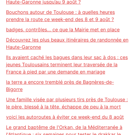
Haute-Garonne jusqu’au 9 août ?
Bouchons autour de Toulouse : à quelles heures
prendre la route ce week-end des 8 et 9 août ?
badges, contrôles… ce que la Mairie met en place
Découvrez les plus beaux itinéraires de randonnée en
Haute-Garonne
Ils avaient caché les bagues dans leur sac à dos : ces
jeunes Toulousains terminent leur traversée de la
France à pied par une demande en mariage
la terre a encore tremblé près de Bagnères-de-
Bigorre
Une famille visée par plusieurs tirs près de Toulouse :
le père, blessé à la tête, échappe de peu à la mort
voici les autoroutes à éviter ce week-end du 8 août
Le grand baptême de l'Orkan, de la Méditerranée à
l'Atlantique : six semaines pour tester le drakkar le